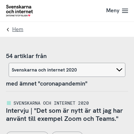
Till
Till
Meny
navigation
innehåll
To
startpage
Hem
54 artiklar från
med ämnet "coronapandemin"
SVENSKARNA OCH INTERNET 2020
Intervju | "Det som är nytt är att jag har
använt till exempel Zoom och Teams."