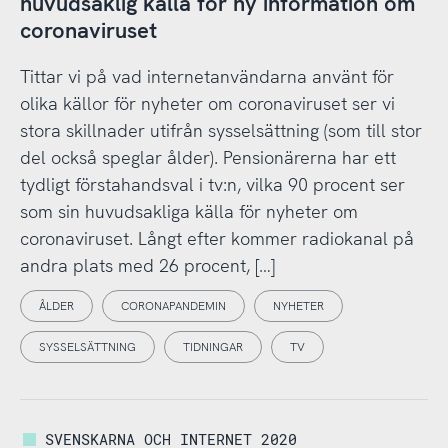
huvudsaklig källa för ny information om
coronaviruset
Tittar vi på vad internetanvändarna använt för
olika källor för nyheter om coronaviruset ser vi
stora skillnader utifrån sysselsättning (som till stor
del också speglar ålder). Pensionärerna har ett
tydligt förstahandsval i tv:n, vilka 90 procent ser
som sin huvudsakliga källa för nyheter om
coronaviruset. Långt efter kommer radiokanal på
andra plats med 26 procent, […]
ÅLDER
CORONAPANDEMIN
NYHETER
SYSSELSÄTTNING
TIDNINGAR
TV
SVENSKARNA OCH INTERNET 2020