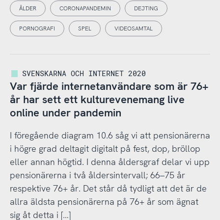
ÅLDER
CORONAPANDEMIN
DEJTING
PORNOGRAFI
SPEL
VIDEOSAMTAL
SVENSKARNA OCH INTERNET 2020
Var fjärde internetanvändare som är 76+
år har sett ett kulturevenemang live
online under pandemin
I föregående diagram 10.6 såg vi att pensionärerna
i högre grad deltagit digitalt på fest, dop, bröllop
eller annan högtid. I denna åldersgraf delar vi upp
pensionärerna i två åldersintervall; 66–75 år
respektive 76+ år. Det står då tydligt att det är de
allra äldsta pensionärerna på 76+ år som ägnat
sig åt detta i […]