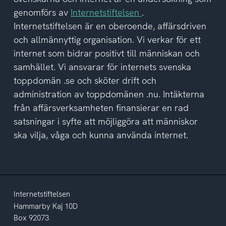
av
genomförs av
Internetstiftelsen
.
integritetspolicyn
Internetstiftelsen är en oberoende, affärsdriven
och allmännyttig organisation. Vi verkar för ett
internet som bidrar positivt till människan och
samhället. Vi ansvarar för internets svenska
toppdomän .se och sköter drift och
administration av toppdomänen .nu. Intäkterna
från affärsverksamheten finansierar en rad
satsningar i syfte att möjliggöra att människor
ska vilja, våga och kunna använda internet.
Internetstiftelsen
Hammarby Kaj 10D
Box 92073