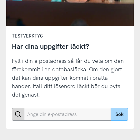
TESTVERKTYG
Har dina uppgifter läckt?
Fyll i din e-postadress så får du veta om den
förekommit i en databasläcka. Om den gjort
det kan dina uppgifter kommit i orätta
händer. Ifall ditt lösenord läckt bör du byta
det genast.
Ange
Sök
din
e-
postadress