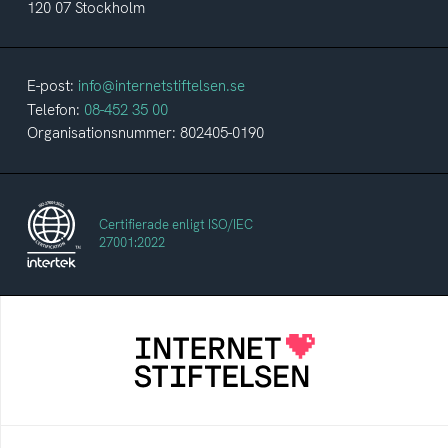
120 07 Stockholm
E-post:
info@internetstiftelsen.se
Telefon:
08-452 35 00
Organisationsnummer: 802405-0190
Certifierade enligt ISO/IEC
27001:2022
Internetstiftelsen
Internetstiftelsen verkar för ett internet som
bidrar positivt till människan och samhället
Internetkunskap