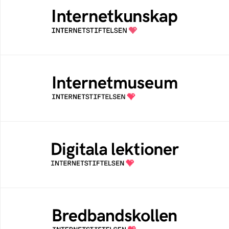
Samlad kunskap som hjälper dig att bli en
säker och medveten internetanvändare
Internetmuseum
Ett digitalt museum som byggts, och kureras
av Internetstiftelsen
Digitala lektioner
Öppen digital lärresurs med färdiga lektioner
för alla stadier i grundskolan
Bredbandskollen
Bredbandskollen är ett oberoende
konsumentverktyg som drivs av