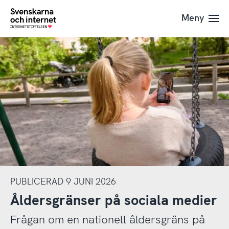
Till
Till
Meny
navigation
innehåll
To
startpage
PUBLICERAD 9 JUNI 2026
Åldersgränser på sociala medier
Frågan om en nationell åldersgräns på