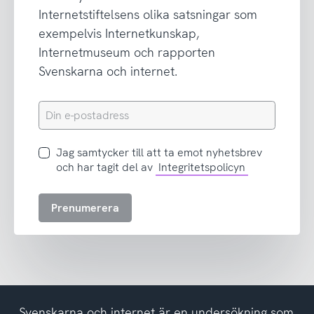
Internetstiftelsens olika satsningar som
exempelvis Internetkunskap,
Internetmuseum och rapporten
Svenskarna och internet.
Din
e-
postadress
Jag
Jag samtycker till att ta emot nyhetsbrev
samtycker
och har tagit del av
Integritetspolicyn
till
att
Prenumerera
ta
emot
nyhetsbrev
och
har
tagit
del
Svenskarna och internet är en undersökning som