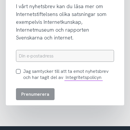
I vårt nyhetsbrev kan du läsa mer om
Internetstiftelsens olika satsningar som
exempelvis Internetkunskap,
Internetmuseum och rapporten
Svenskarna och internet.
Din
e-
postadress
Jag
Jag samtycker till att ta emot nyhetsbrev
samtycker
och har tagit del av
Integritetspolicyn
till
att
Prenumerera
ta
emot
nyhetsbrev
och
har