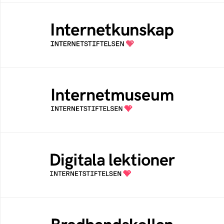
Internetkunskap
Samlad kunskap som hjälper dig att bli en
säker och medveten internetanvändare
Internetmuseum
Ett digitalt museum som byggts, och kureras
av Internetstiftelsen
Digitala lektioner
Öppen digital lärresurs med färdiga lektioner
för alla stadier i grundskolan
Bredbandskollen
Bredbandskollen är ett oberoende