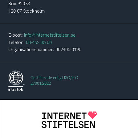
Box 92073
120 07 Stockholm
E-post:
info@internetstiftelsen.se
Telefon:
08-452 35 00
Organisationsnummer: 802405-0190
Certifierade enligt ISO/IEC
27001:2022
Internetstiftelsen
Internetstiftelsen verkar för ett internet som
bidrar positivt till människan och samhället