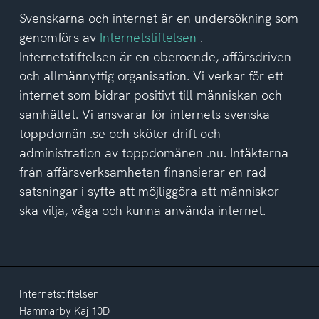
tagit
del
Svenskarna och internet är en undersökning som
av
genomförs av
Internetstiftelsen
.
integritetspolicyn
Internetstiftelsen är en oberoende, affärsdriven
och allmännyttig organisation. Vi verkar för ett
internet som bidrar positivt till människan och
samhället. Vi ansvarar för internets svenska
toppdomän .se och sköter drift och
administration av toppdomänen .nu. Intäkterna
från affärsverksamheten finansierar en rad
satsningar i syfte att möjliggöra att människor
ska vilja, våga och kunna använda internet.
Internetstiftelsen
Hammarby Kaj 10D