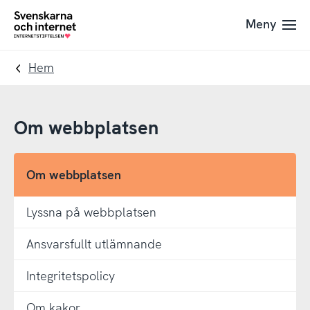
Till
Till
Meny
navigation
innehåll
To
startpage
Hem
Om webbplatsen
Om webbplatsen
Lyssna på webbplatsen
Ansvarsfullt utlämnande
Integritetspolicy
Om kakor