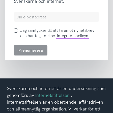
Svenskarna och internet.
Din
e-
postadress
Jag
Jag samtycker till att ta emot nyhetsbrev
samtycker
och har tagit del av
Integritetspolicyn
till
att
Prenumerera
ta
emot
nyhetsbrev
och
har
tagit
del
Svenskarna och internet är en undersökning som
av
genomförs av
Internetstiftelsen
.
integritetspolicyn
Internetstiftelsen är en oberoende, affärsdriven
och allmännyttig organisation. Vi verkar för ett