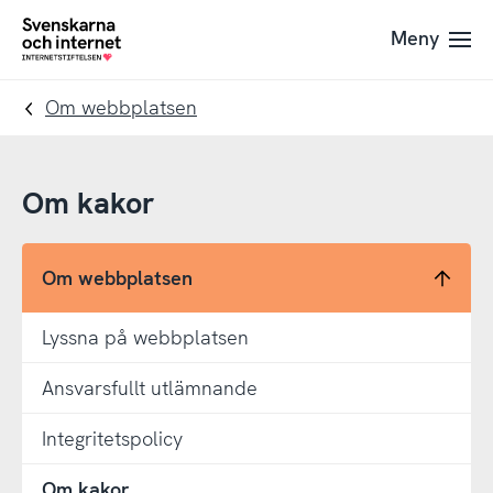
Till
Till
Meny
navigation
innehåll
To
startpage
Om webbplatsen
Om kakor
Om webbplatsen
Lyssna på webbplatsen
Ansvarsfullt utlämnande
Integritetspolicy
Om kakor