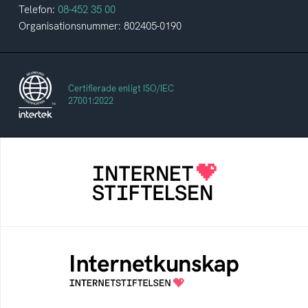
Telefon:
08-452 35 00
Organisationsnummer: 802405-0190
Certifierade enligt ISO/IEC
27001:2022
Internetstiftelsen
Internetstiftelsen verkar för ett internet som
bidrar positivt till människan och samhället
Internetkunskap
Samlad kunskap som hjälper dig att bli en
säker och medveten internetanvändare