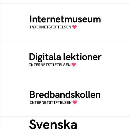
Internetmuseum
Ett digitalt museum som byggts, och kureras
av Internetstiftelsen
Digitala lektioner
Öppen digital lärresurs med färdiga lektioner
för alla stadier i grundskolan
Bredbandskollen
Bredbandskollen är ett oberoende
konsumentverktyg som drivs av
Internetstiftelsen
Svenska federationer