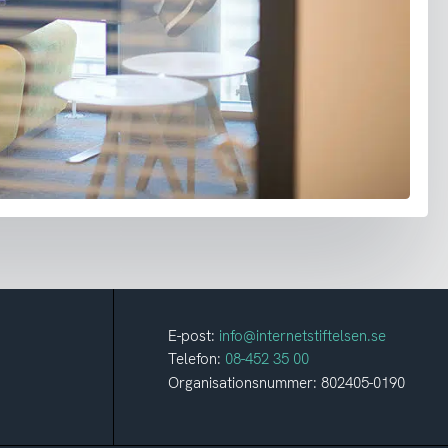
E-post:
info@internetstiftelsen.se
Telefon:
08-452 35 00
Organisationsnummer: 802405-0190