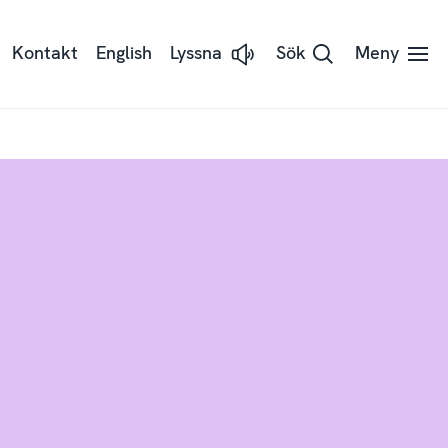
Kontakt
English
Lyssna
Sök
Meny
Lyssna
på
sidans
text
med
Readspeaker