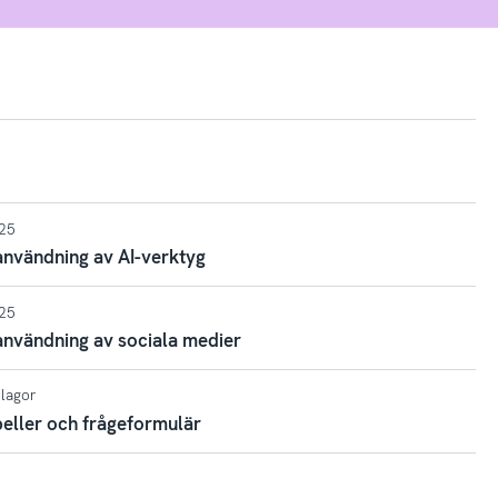
025
nvändning av AI-verktyg
025
nvändning av sociala medier
ilagor
eller och frågeformulär