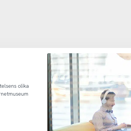
telsens olika
ternetmuseum