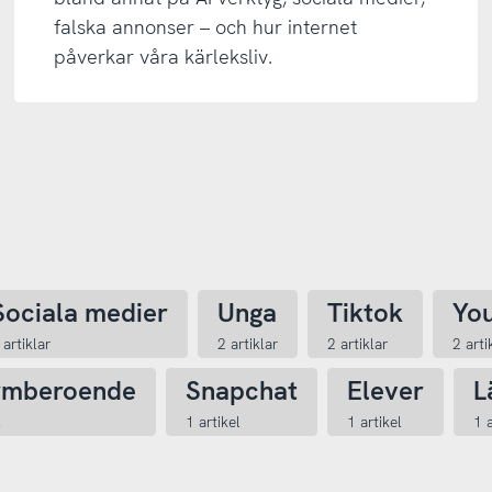
falska annonser – och hur internet
påverkar våra kärleksliv.
Sociala medier
Unga
Tiktok
Yo
 artiklar
2 artiklar
2 artiklar
2 arti
rmberoende
Snapchat
Elever
L
l
1 artikel
1 artikel
1 a