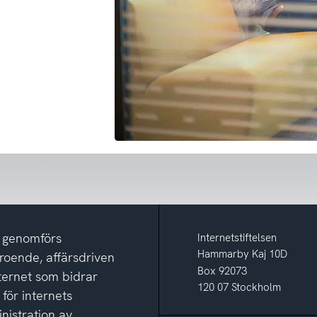
m genomförs
Internetstiftelsen
Hammarby Kaj 10D
eroende, affärsdriven
Box 92073
nternet som bidrar
120 07 Stockholm
 för internets
nistration av