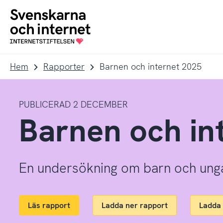
Till
Till
navigation
innehåll
To
startpage
Hem
Rapporter
Barnen och internet 2025
PUBLICERAD 2 DECEMBER
Barnen och in
En undersökning om barn och ungas 
Läs rapport
Ladda ner rapport
Ladda