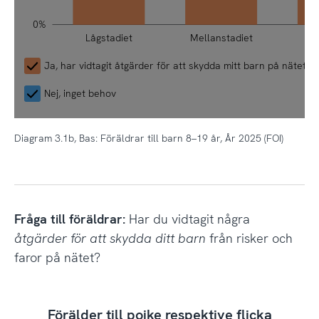
0%
Lågstadiet
Mellanstadiet
Hö
L
Ja, har vidtagit åtgärder för att skydda mitt barn på nätet
Nej, inget behov
Diagram 3.1b, Bas: Föräldrar till barn 8–19 år, År 2025 (FOI)
Fråga till föräldrar:
Har du vidtagit några
åtgärder för att skydda ditt barn
från risker och
faror på nätet?
Förälder till pojke respektive flicka