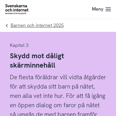
Till
Till
Meny
navigation
innehåll
To
startpage
Barnen och internet 2025
Kapitel 3
Skydd mot dåligt
skärminnehåll
De flesta föräldrar vill vidta åtgärder
för att skydda sitt barn på nätet,
men alla vet inte hur. För att få igång
en öppen dialog om faror på nätet
så umgås de med barnen framför