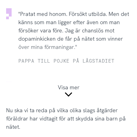
"Pratat med honom. Försökt utbilda. Men det
känns som man ligger efter även om man
försöker vara före. Jag är chanslös mot
dopaminkicken de får på nätet som vinner
över mina förmaningar."
PAPPA TILL POJKE PÅ LÅGSTADIET
"Blockerat vissa sidor via telefonen och
Visa mer
modemet, men det känns meningslöst. Kidsen
förstår sånt där och hittar garanterat vägar
Nu ska vi ta reda på vilka olika slags åtgärder
runt om de vill…"
föräldrar har vidtagit för att skydda sina barn på
PAPPA TILL POJKE PÅ MELLANSTADIET
nätet.