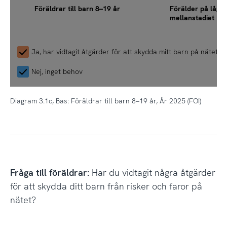
Föräldrar till barn 8–19 år
Förälder på låg-/
mellanstadiet
Ja, har vidtagit åtgärder för att skydda mitt barn på nätet
Nej, inget behov
Diagram 3.1c, Bas: Föräldrar till barn 8–19 år, År 2025 (FOI)
Fråga till föräldrar:
Har du vidtagit några åtgärder
för att skydda ditt barn från risker och faror på
nätet?