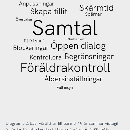
Anpassningar
Skärmtid
Skapa tillit
Spärrar
Samtal
Övervakar
100%
Chattetikett
Ej fri surf
Öppen dialog
Blockeringar
Begränsningar
Kontrollera
Föräldrakontroll
Åldersinställningar
Full insyn
Diagram 3.2, Bas: Föräldrar till barn 8–19 år som har vidtagit
åtgärder för att skydda sitt barn på nätet, År 2025 (FOI)