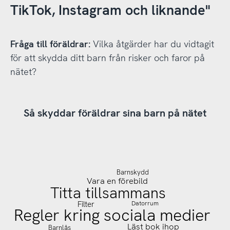
TikTok, Instagram och liknande"
Fråga till föräldrar:
Vilka åtgärder har du vidtagit
för att skydda ditt barn från risker och faror på
nätet?
Så skyddar föräldrar sina barn på nätet
 CC0
Så skyddar föräldrar sina barn på nätet
Diagram 3.2, Bas: Föräldrar
Fråga till föräldrar: Vilka åtgärder har du vidtagit
till barn 8–19 år som har
för att skydda ditt barn från risker och faror på
vidtagit åtgärder för att
nätet?
skydda sitt barn på nätet, År
2025 (FOI)
Barnskydd
Vara en förebild
Titta tillsammans
Datorrum
Filter
Regler kring sociala medier
Läst bok ihop
Barnlås