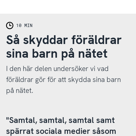
"Internetfilter och loggning, åtminstone så
länge de är på hemnätverket. Utanför
10 MIN
hemmet är det svårare att hitta lämpliga
Så skyddar föräldrar
verktyg. Frustrationen och vanmakten gör mig
sömnlös."
sina barn på nätet
MAMMA TILL FLICKA PÅ HÖGSTADIET
I den här delen undersöker vi vad
föräldrar gör för att skydda sina barn
"Försökt begränsa tid vid skärm, men har helt
på nätet.
givit upp då det bara blir bråk."
MAMMA TILL POJKE I GYMNASIET
"Samtal, samtal, samtal samt
spärrat sociala medier såsom