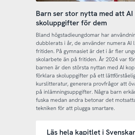
Barn ser stor nytta med att AI
skoluppgifter för dem
Bland högstadieungdomar har användning
dubblerats i år, de använder numera AI 
fritiden. På gymnasiet är det i år fler u
skolarbete än på fritiden. År 2024 var fö
barnen är den största nyttan med AI kopp
förklara skoluppgifter på ett lättförståe
kurslitteratur, generera provfrågor att öv
på inlämningsuppgifter. Några barn erkän
fuska medan andra betonar det motsatta
tekniken för att plugga smartare.
Läs hela kapitlet i Svenska