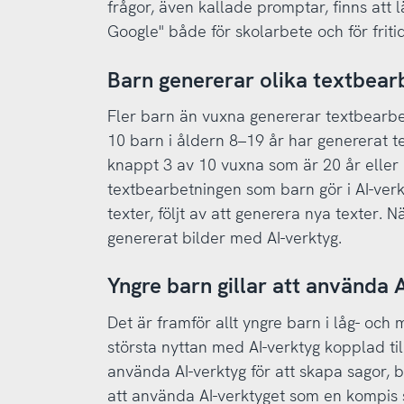
frågor, även kallade promptar, finns att lä
Google" både för skolarbete och för friti
Barn genererar olika textbearb
Fler barn än vuxna genererar textbearbe
10 barn i åldern 8–19 år har genererat 
knappt 3 av 10 vuxna som är 20 år eller 
textbearbetningen som barn gör i AI-verk
texter, följt av att generera nya texter. 
genererat bilder med AI-verktyg.
Yngre barn gillar att använda
Det är framför allt yngre barn i låg- oc
största nyttan med AI-verktyg kopplad till
använda AI-verktyg för att skapa sagor, b
att använda AI-verktyget som en kompis