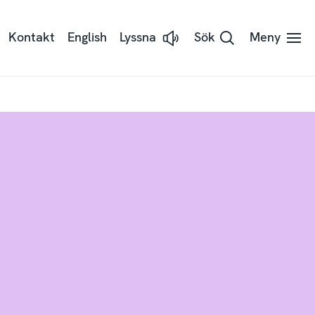
Kontakt
English
Lyssna
Sök
Meny
Lyssna
på
sidans
text
med
Readspeaker