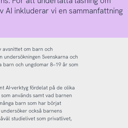
igens. För att underlätta läsning om
 AI inkluderar vi en sammanfattning
 avsnittet om barn och
ån undersökningen Svenskarna och
nga barn och ungdomar 8–19 år som
 AI-verktyg fördelat på de olika
tyg som används samt vad barnen
 många barn som har börjat
Vi undersöker också barnens
väl studielivet som privatlivet,