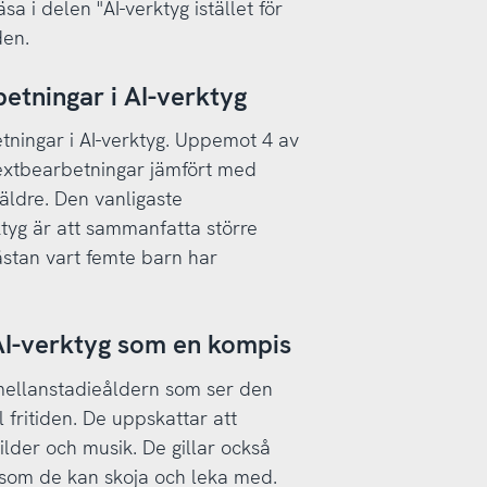
sa i delen "AI-verktyg istället för
den.
etningar i AI-verktyg
tningar i AI-verktyg. Uppemot 4 av
textbearbetningar jämfört med
äldre. Den vanligaste
tyg är att sammanfatta större
Nästan vart femte barn har
 AI-verktyg som en kompis
h mellanstadieåldern som ser den
 fritiden. De uppskattar att
ilder och musik. De gillar också
 som de kan skoja och leka med.