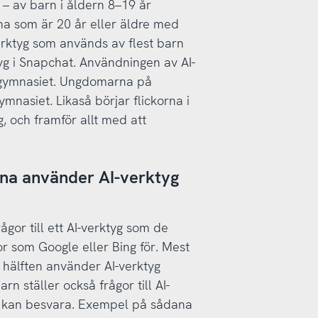
 – av barn i åldern 8–19 år
xna som är 20 år eller äldre med
rktyg som används av flest barn
tyg i Snapchat. Användningen av AI-
h gymnasiet. Ungdomarna på
mnasiet. Likaså börjar flickorna i
, och framför allt med att
na använder AI-verktyg
ågor till ett AI-verktyg som de
r som Google eller Bing för. Mest
hälften använder AI-verktyg
arn ställer också frågor till AI-
e kan besvara. Exempel på sådana