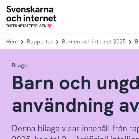
Till
Till
navigation
innehåll
To
startpage
Hem
Rapporter
Barnen och internet 2025
B
Bilaga
Barn och ung
användning av
Denna bilaga visar innehåll från r