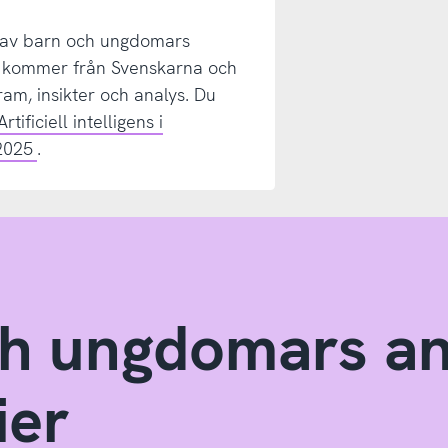
 av barn och ungdomars
et kommer från Svenskarna och
ram, insikter och analys. Du
rtificiell intelligens i
2025
.
och ungdomars a
ier