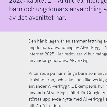
2025, kapitel 2 – Artificiell intell
barn och ungdomars användning av
av det avsnittet här.
Den här bilagan är en sammanfattning av
ungdomars användning av AI-verktyg, fr
internet 2025. Här redovisar vi hur må
använder generativa AI-verktyg.
Vi tar reda på hur många barn som använt
skolstadierna, och vilka specifika verk
använder AI-verktyg till. Exempelvis hur
använda AI-verktyg istället för Google. 
största upplevda nytta med AI-verktyg i så
alltså på fritiden.