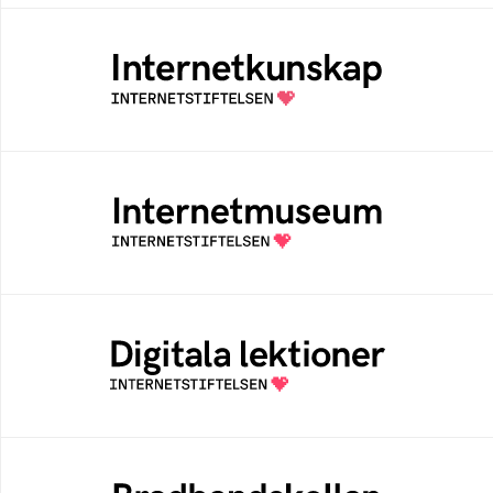
Internetkunskap
Samlad kunskap som hjälper dig att bli en
säker och medveten internetanvändare
Internetmuseum
Ett digitalt museum som byggts, och kureras
av Internetstiftelsen
Digitala lektioner
Öppen digital lärresurs med färdiga lektioner
för alla stadier i grundskolan
Bredbandskollen
Bredbandskollen är ett oberoende