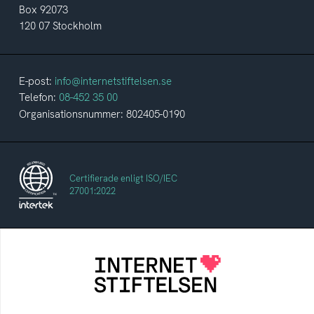
Box 92073
120 07 Stockholm
E-post:
info@internetstiftelsen.se
Telefon:
08-452 35 00
Organisationsnummer: 802405-0190
Certifierade enligt ISO/IEC
27001:2022
Internetstiftelsen
Internetstiftelsen verkar för ett internet som
bidrar positivt till människan och samhället