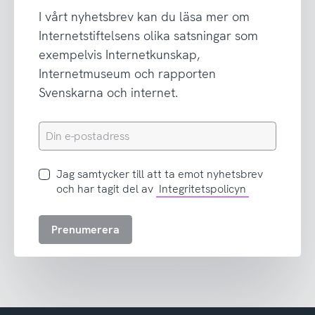
I vårt nyhetsbrev kan du läsa mer om
Internetstiftelsens olika satsningar som
exempelvis Internetkunskap,
Internetmuseum och rapporten
Svenskarna och internet.
Din
e-
postadress
Jag
Jag samtycker till att ta emot nyhetsbrev
samtycker
och har tagit del av
Integritetspolicyn
till
att
Prenumerera
ta
emot
nyhetsbrev
och
har