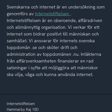
tagit
del
Svenskarna och internet är en undersökning som
av
genomförs av
Internetstiftelsen
.
integritetspolicyn
Internetstiftelsen är en oberoende, affärsdriven
och allmännyttig organisation. Vi verkar för ett
internet som bidrar positivt till människan och
samhället. Vi ansvarar för internets svenska
toppdomän .se och sköter drift och
administration av toppdomänen .nu. Intäkterna
från affärsverksamheten finansierar en rad
satsningar i syfte att möjliggöra att människor
ska vilja, våga och kunna använda internet.
Internetstiftelsen
Hammarby Kaj 10D