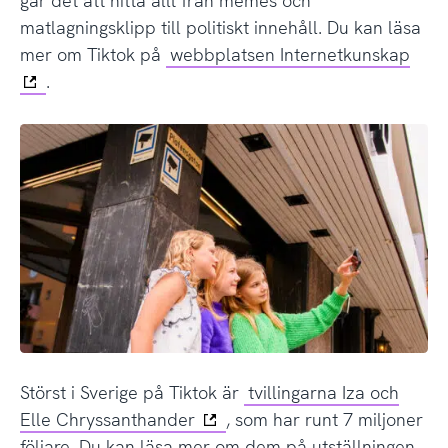
går det att hitta allt från memes och
matlagningsklipp till politiskt innehåll. Du kan läsa
mer om Tiktok på
webbplatsen Internetkunskap
.
Störst i Sverige på Tiktok är
tvillingarna Iza och
Elle Chryssanthander
, som har runt 7 miljoner
följare. Du kan läsa mer om dem på utställningen