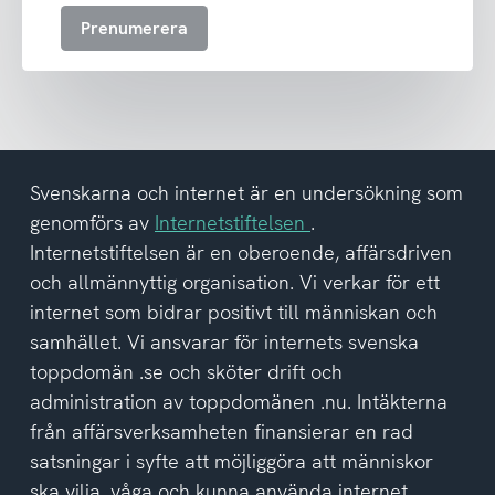
att
Prenumerera
ta
emot
nyhetsbrev
och
har
tagit
del
Svenskarna och internet är en undersökning som
av
genomförs av
Internetstiftelsen
.
integritetspolicyn
Internetstiftelsen är en oberoende, affärsdriven
och allmännyttig organisation. Vi verkar för ett
internet som bidrar positivt till människan och
samhället. Vi ansvarar för internets svenska
toppdomän .se och sköter drift och
administration av toppdomänen .nu. Intäkterna
från affärsverksamheten finansierar en rad
satsningar i syfte att möjliggöra att människor
ska vilja, våga och kunna använda internet.