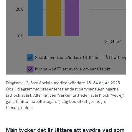
20%
0%
18–34 år*
L
Sociala medieanvändare 18–84 år – LÄTT att avgör
Kvinna – LÄTT att avgöra om sant/falskt
Diagram 1.2, Bas: Sociala medieanvändare 18–84 år, År 2025
Obs. I diagrammet presenteras endast sammanslagningarna
lätt och svårt. Alternativen "varken lätt eller svårt" och "Vet ej"
går att hitta i tabellbilagan. *) Låg bas vilket ger högre
felmarginaler.
Män tycker det är lättare att avgöra vad som