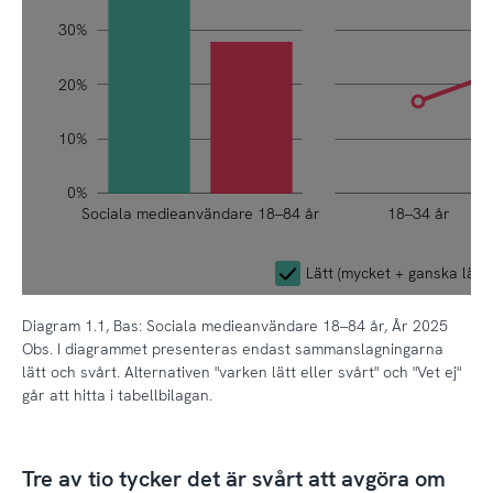
30%
20%
10%
0%
Sociala medieanvändare 18–84 år
L
18–34 år
Lätt (mycket + ganska lätt)
Diagram 1.1, Bas: Sociala medieanvändare 18–84 år, År 2025
Obs. I diagrammet presenteras endast sammanslagningarna
lätt och svårt. Alternativen "varken lätt eller svårt" och "Vet ej"
går att hitta i tabellbilagan.
Tre av tio tycker det är svårt att avgöra om