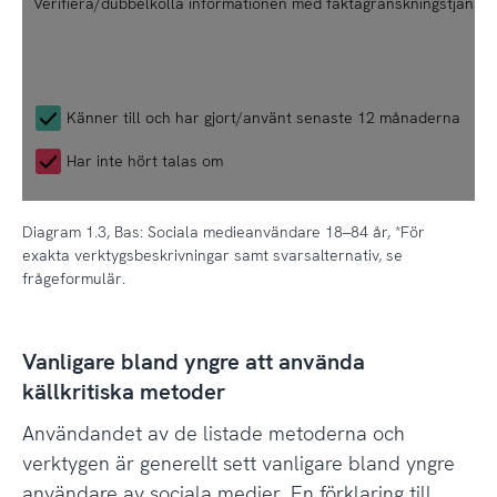
Verifiera/dubbelkolla informationen med faktagranskningstjänst
1
1
-
-
9
7
5
3
Känner till och har gjort/använt senaste 12 månaderna
Har inte hört talas om
Diagram 1.3, Bas: Sociala medieanvändare 18–84 år, *För
exakta verktygsbeskrivningar samt svarsalternativ, se
frågeformulär.
Vanligare bland yngre att använda
källkritiska metoder
Användandet av de listade metoderna och
verktygen är generellt sett vanligare bland yngre
användare av sociala medier. En förklaring till