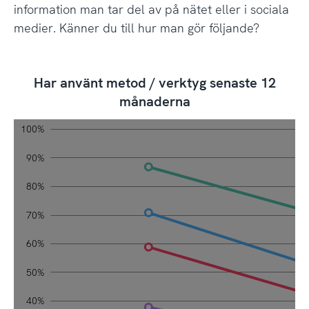
information man tar del av på nätet eller i sociala
medier. Känner du till hur man gör följande?
Har använt metod / verktyg senaste 12
månaderna
0%
0%
0%
100%
Har använt metod / verktyg senaste 12 måna
Diagram 1.4, Bas: Sociala medieanvändare 18–84 år, *För exakta
svenskarnaochinternet.se CC0
Fråga: Det finns flera olika knep och verktyg som kan anv
du till hur man gör följande?
90%
80%
70%
60%
10%
50%
40%