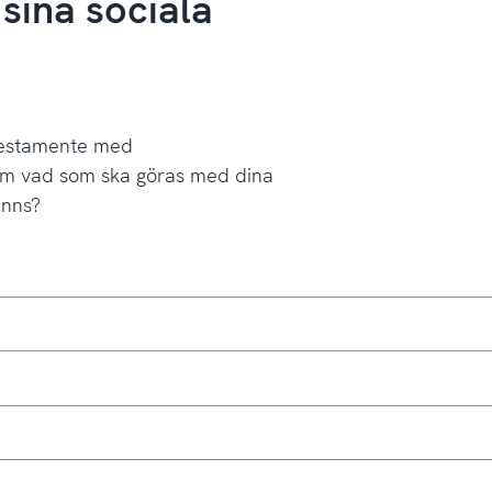
sina sociala
testamente med
 om vad som ska göras med dina
finns?
loggningsuppgifter samt instruktioner om vad som ska göras m