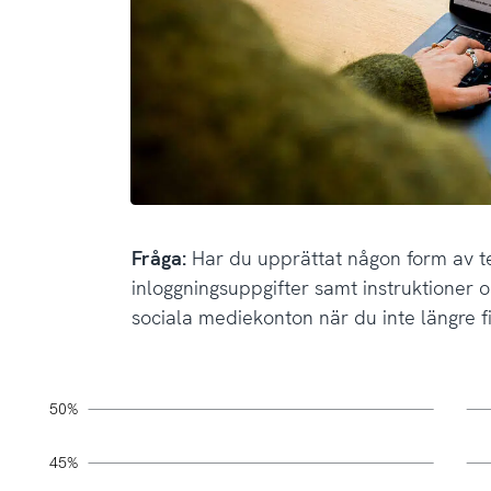
Fråga:
Har du upprättat någon form av 
inloggningsuppgifter samt instruktioner
sociala mediekonton när du inte längre 
Diagram 1.1b, Bas: Internetanvändare 18+ år, År 2025 *Obs! Låg 
svenskarnaochinternet.se CC0
-10%
55%
-5%
50%
L
Fråga: Har du upprättat någon form av testamente med in
45%