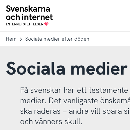
Till
Till
navigation
innehåll
To
startpage
Hem
Sociala medier efter döden
Sociala medier
Få svenskar har ett testamente 
medier. Det vanligaste önskemål
ska raderas – andra vill spara si
och vänners skull.