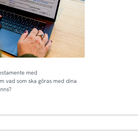
testamente med
 om vad som ska göras med dina
finns?
bas vilket ger högre felmarginaler.
loggningsuppgifter samt instruktioner om vad som ska göras m