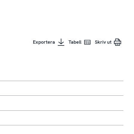
Exportera
Tabell
Skriv ut
ed dina sociala mediekonton när du inte längre finns?