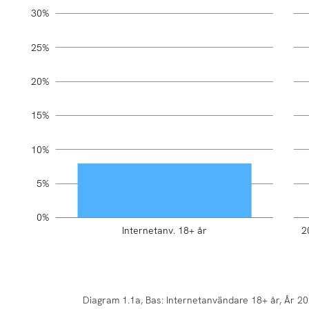
30%
10%
25%
20%
15%
10%
5%
0%
2
Internetanv. 18+ år
L
Diagram 1.1a, Bas: Internetanvändare 18+ år, År 2