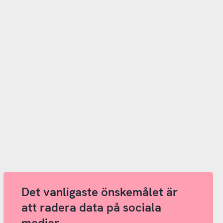
Det vanligaste önskemålet är
att radera data på sociala
medier