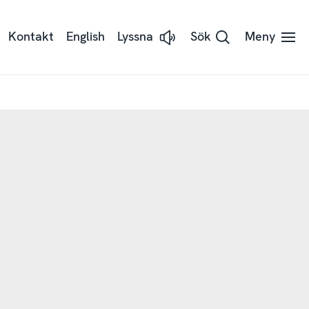
Kontakt
English
Lyssna
Sök
Meny
Lyssna
på
sidans
text
med
Readspeaker