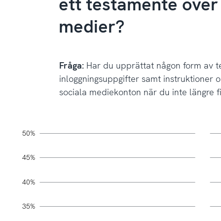
ett testamente över 
medier?
Fråga:
Har du upprättat någon form av 
inloggningsuppgifter samt instruktioner
sociala mediekonton när du inte längre 
Diagram 1.1a, Bas: Internetanvändare 18+ år, År 2025
svenskarnaochinternet.se CC0
-10%
55%
-5%
50%
L
Fråga: Har du upprättat någon form av testamente med in
45%
40%
35%