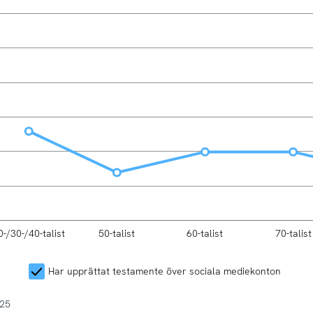
0-/30-/40-talist
50-talist
60-talist
70-talist
L
Har upprättat testamente över sociala mediekonton
025