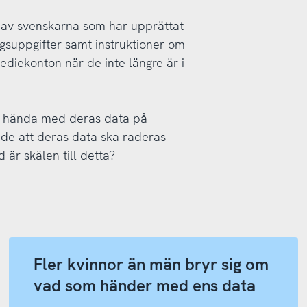
 av svenskarna som har upprättat
suppgifter samt instruktioner om
iekonton när de inte längre är i
ska hända med deras data på
l de att deras data ska raderas
är skälen till detta?
Fler kvinnor än män bryr sig om
vad som händer med ens data