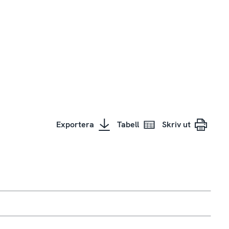
Exportera
Tabell
Skriv ut
ed dina sociala mediekonton när du inte längre finns?