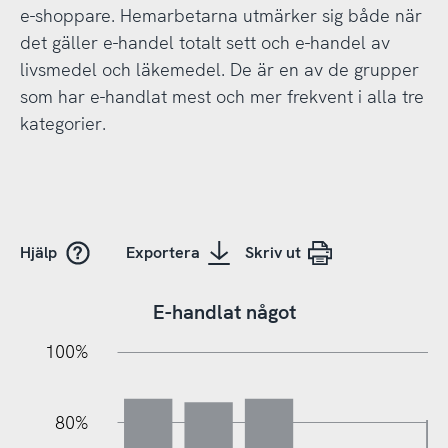
e-shoppare. Hemarbetarna utmärker sig både när
det gäller e-handel totalt sett och e-handel av
livsmedel och läkemedel. De är en av de grupper
som har e-handlat mest och mer frekvent i alla tre
kategorier.
Hjälp
Exportera
Skriv ut
E-handlat något
100%
20%
10%
20%
10%
10%
30%
50%
70%
80%