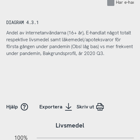
Har e-handl
DIAGRAM 4.3.1
Andel av internetanvändarna (16+ år), E-handlat något totalt
respektive livsmedel samt läkemedel/apoteksvaror för
första gången under pandemin (Obs! låg bas) vs mer frekvent
under pandemin, Bakgrundsprofil, år 2020 Q3.
Hjälp
Exportera
Skriv ut
Livsmedel
100%
20%
10%
20%
10%
10%
30%
50%
70%