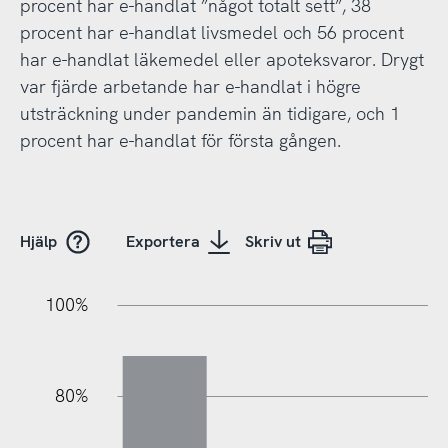
procent har e-handlat ”något totalt sett”, 38
procent har e-handlat livsmedel och 56 procent
har e-handlat läkemedel eller apoteksvaror. Drygt
var fjärde arbetande har e-handlat i högre
utsträckning under pandemin än tidigare, och 1
procent har e-handlat för första gången.
Hjälp
Exportera
Skriv ut
100%
20%
40%
20%
80%