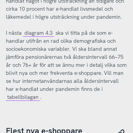
handlat något i högre utsträckning än tidigare och
cirka 10 procent har e-handlat livsmedel och
läkemedel i högre utsträckning under pandemin.
I nästa
diagram 4.3
ska vi titta på de som e-
handlar utifrån en rad olika demografiska och
socioekonomiska variabler. Vi ska bland annat
jämföra pensionärernas två åldersintervall 66–75
år och 76+ år för att se ännu mer i detalj vilka som
blivit nya och mer frekventa e-shoppare. Vill man
se hur internetanvändarnas alla åldersintervall
har e-handlat under pandemin finns de i
tabellbilagan
.
Flest nya e-shoppare