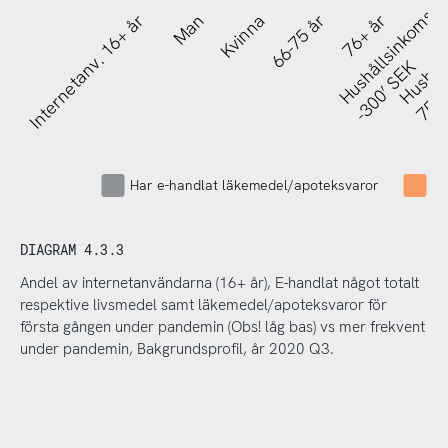
Hushållsinkomst
Hushåll
Internetanv. 16+ år
Man
Kvinna
66-75 år
76+ år
Gr
750’
-300’ SEK
Har e-handlat läkemedel/apoteksvaror
Me
DIAGRAM 4.3.3
Andel av internetanvändarna (16+ år), E-handlat något totalt
respektive livsmedel samt läkemedel/apoteksvaror för
första gången under pandemin (Obs! låg bas) vs mer frekvent
under pandemin, Bakgrundsprofil, år 2020 Q3.