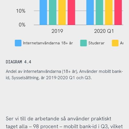
10%
0%
2019
2020 Q1
L
Internetanvändarna 18+ år
Studerar
Arbe
DIAGRAM 4.4
Andel av internetanvändarna (18+ år), Använder mobilt bank-
id, Sysselsättning, år 2019-2020 Q1 och Q3.
Ser vi till de arbetande så använder praktiskt
taget alla – 98 procent – mobilt bank-id i Q3, vilket