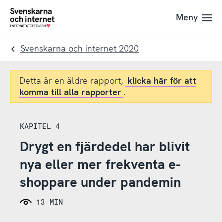
Till
Till
Meny
navigation
innehåll
To
startpage
Svenskarna och internet 2020
Detta är en äldre rapport,
klicka här för att
komma till alla rapporter
.
KAPITEL 4
Drygt en fjärdedel har blivit
nya eller mer frekventa e-
shoppare under pandemin
13 MIN