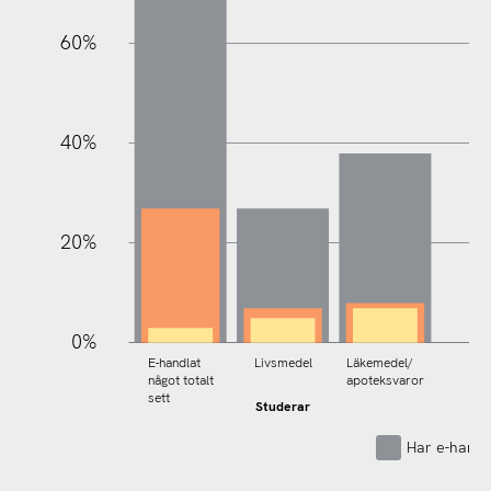
60%
100%
40%
20%
0%
E-handlat
Livsmedel
Läkemedel/
något totalt
apoteksvaror
sett
Studerar
Har e-handl