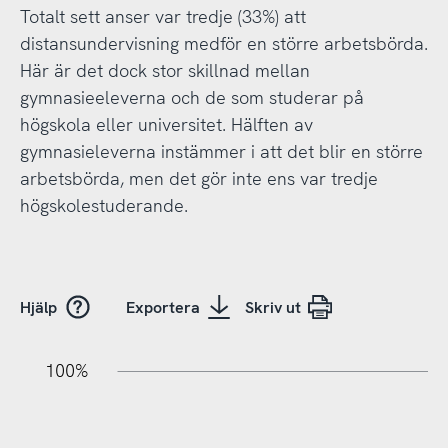
Totalt sett anser var tredje (33%) att
distansundervisning medför en större arbetsbörda.
Här är det dock stor skillnad mellan
gymnasieeleverna och de som studerar på
högskola eller universitet. Hälften av
gymnasieleverna instämmer i att det blir en större
arbetsbörda, men det gör inte ens var tredje
högskolestuderande.
Hjälp
Exportera
Skriv ut
20%
20%
10%
20%
40%
10%
20%
0%
100%