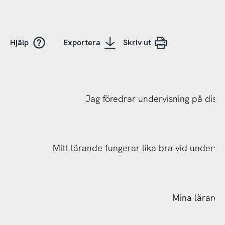
Hjälp
Exportera
Skriv ut
Jag föredrar undervisning på distan
Mitt lärande fungerar lika bra vid undervis
Mina lärare h
Min skola eller motsvarande har tillgång till tekn