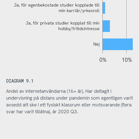
Ja, för egenbekostade studier kopplade till
min karriär/yrkesroll
Ja, för privata studier kopplat till min
hobby/fritidsintresse
Nej
110%
-10%
-20%
0%
10%
DIAGRAM 9.1
Andel av internetanvändarna (16+ år), Har deltagit i
undervisning på distans under pandemin som egentligen varit
avsedd att ske i ett fysiskt klassrum eller motsvarande (flera
svar har varit tillåtna), år 2020 Q3.