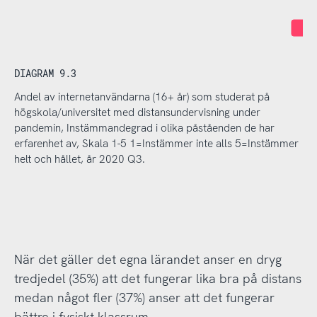
I
DIAGRAM 9.3
Andel av internetanvändarna (16+ år) som studerat på
högskola/universitet med distansundervisning under
pandemin, Instämmandegrad i olika påståenden de har
erfarenhet av, Skala 1-5 1=Instämmer inte alls 5=Instämmer
helt och hållet, år 2020 Q3.
När det gäller det egna lärandet anser en dryg
tredjedel (35%) att det fungerar lika bra på distans
medan något fler (37%) anser att det fungerar
bättre i fysiskt klassrum.