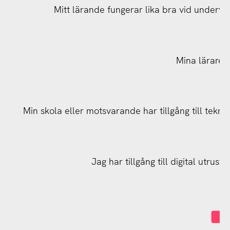
Mitt lärande fungerar lika bra vid undervis
Mina lärare h
Min skola eller motsvarande har tillgång till tekn
Min skola eller motsvarande har tillgång till tekn
Jag har tillgång till digital utrus
I