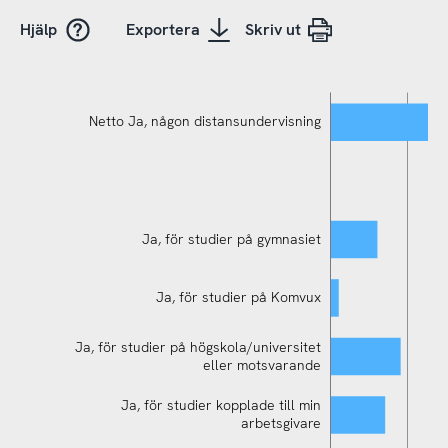
Hjälp
Exportera
Skriv ut
Netto Ja, någon distansundervisning
Ja, för studier på gymnasiet
Ja, för studier på Komvux
Ja, för studier på högskola/universitet
Ja, för egenbekostade studier kopplade till
eller motsvarande
min karriär/yrkesroll
Ja, för studier kopplade till min
arbetsgivare