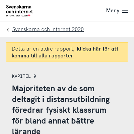
Till
Till
Meny
navigation
innehåll
To
startpage
Svenskarna och internet 2020
Detta är en äldre rapport,
klicka här för att
komma till alla rapporter
.
KAPITEL 9
Majoriteten av de som
deltagit i distansutbildning
föredrar fysiskt klassrum
för bland annat bättre
lärande