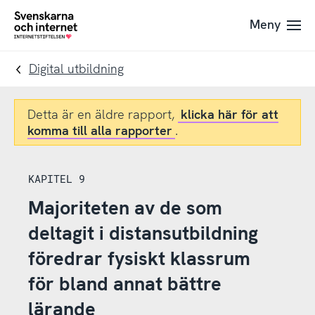
Till
Till
Meny
navigation
innehåll
To
startpage
Digital utbildning
Detta är en äldre rapport,
klicka här för att
komma till alla rapporter
.
KAPITEL 9
Majoriteten av de som
deltagit i distansutbildning
föredrar fysiskt klassrum
för bland annat bättre
lärande