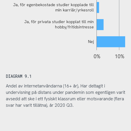
Ja, för egenbekostade studier kopplade till
min karriär/yrkesroll
Ja, för privata studier kopplat till min
hobby/fritidsintresse
Nej
110%
-10%
-20%
0%
10%
DIAGRAM 9.1
Andel av internetanvändarna (16+ år), Har deltagit i
undervisning på distans under pandemin som egentligen varit
avsedd att ske i ett fysiskt klassrum eller motsvarande (flera
svar har varit tillåtna), år 2020 Q3.