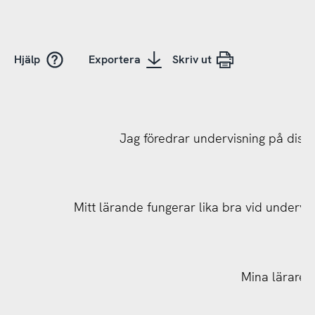
Hjälp
Exportera
Skriv ut
Jag föredrar undervisning på distan
Mitt lärande fungerar lika bra vid undervis
Mina lärare h
Min skola eller motsvarande har tillgång till tekn