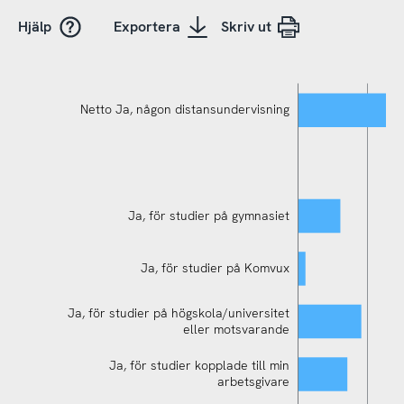
Hjälp
Exportera
Skriv ut
Netto Ja, någon distansundervisning
Ja, för studier på gymnasiet
Ja, för studier på Komvux
Ja, för studier på högskola/universitet
Ja, för egenbekostade studier kopplade till
eller motsvarande
min karriär/yrkesroll
Ja, för studier kopplade till min
arbetsgivare