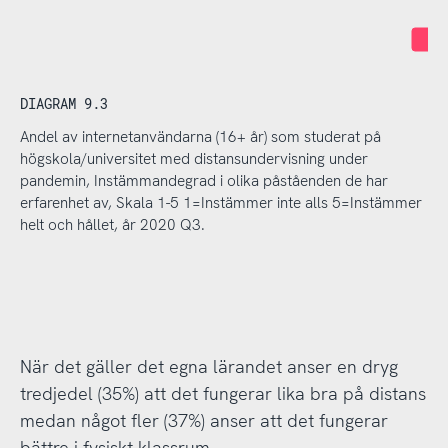
I
DIAGRAM 9.3
Andel av internetanvändarna (16+ år) som studerat på
högskola/universitet med distansundervisning under
pandemin, Instämmandegrad i olika påståenden de har
erfarenhet av, Skala 1-5 1=Instämmer inte alls 5=Instämmer
helt och hållet, år 2020 Q3.
När det gäller det egna lärandet anser en dryg
tredjedel (35%) att det fungerar lika bra på distans
medan något fler (37%) anser att det fungerar
bättre i fysiskt klassrum.