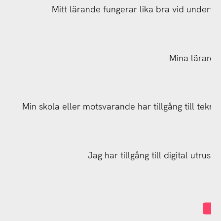
Mitt lärande fungerar lika bra vid undervis
Mina lärare h
Min skola eller motsvarande har tillgång till tekn
Min skola eller motsvarande har tillgång till tekn
Jag har tillgång till digital utrus
I