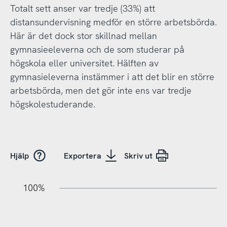
Totalt sett anser var tredje (33%) att
distansundervisning medför en större arbetsbörda.
Här är det dock stor skillnad mellan
gymnasieeleverna och de som studerar på
högskola eller universitet. Hälften av
gymnasieleverna instämmer i att det blir en större
arbetsbörda, men det gör inte ens var tredje
högskolestuderande.
Hjälp
Exportera
Skriv ut
20%
20%
10%
20%
40%
10%
20%
0%
100%