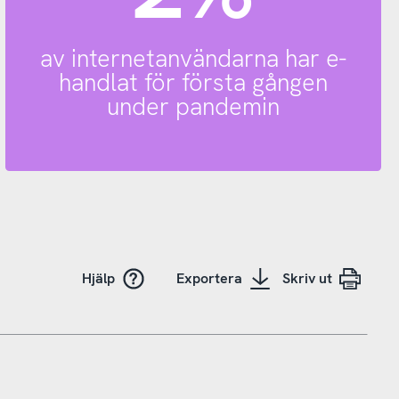
av internetanvändarna har e-
handlat för första gången
under pandemin
Hjälp
Exportera
Skriv ut