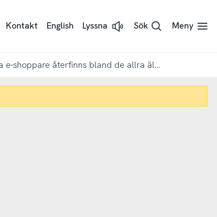
Kontakt
English
Lyssna
Sök
Meny
Lyssna
på
sidans
text
med
Flest nya e-shoppare återfinns bland de allra äldsta 76+ år
Readspeaker