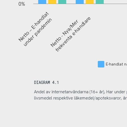
0%
Netto – E-handlat
frekventa e-handlare
under pandemin
Netto - Nya/Mer
E-handlat nå
DIAGRAM 4.1
Andel av internetanvändarna (16+ år), Har under 
livsmedel respektive läkemedel/apoteksvaror, å