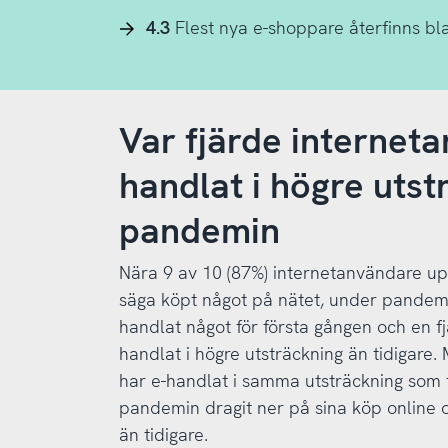
4.3
Flest nya e-shoppare återfinns bla
Var fjärde internet
handlat i högre uts
pandemin
Nära 9 av 10 (87%) internetanvändare upp
säga köpt något på nätet, under pandemin
handlat något för första gången och en f
handlat i högre utsträckning än tidigare. 
har e-handlat i samma utsträckning som t
pandemin dragit ner på sina köp online o
än tidigare.