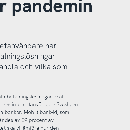
r pandemin
rnetanvändare har
talningslösningar
handla och vilka som
la betalningslösningar ökat
riges internetanvändare Swish, en
ta banker. Mobilt bank-id, som
nvändes av 89 procent av
let ska vi jämföra hur den