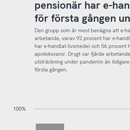
pensionär har e-han
för första gången 
Den grupp som är mest benägna att e-h
arbetande, varav 92 procent har e-handla
har e-handlat livsmedel och 56 procent 
apoteksvaror. Drygt var fjärde arbetande
utsträckning under pandemin än tidigare,
första gången.
100%
20%
40%
20%