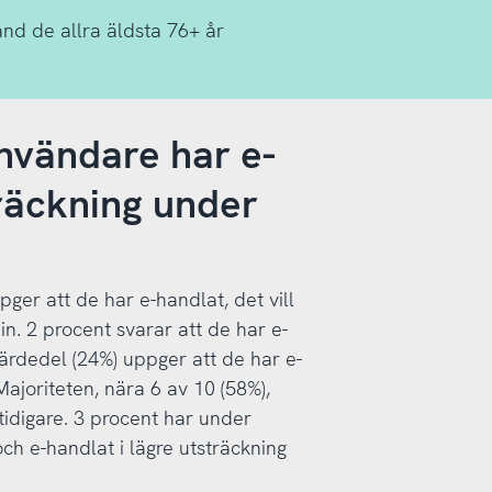
nd de allra äldsta 76+ år
användare har e-
träckning under
ger att de har e-handlat, det vill
. 2 procent svarar att de har e-
järdedel (24%) uppger att de har e-
Majoriteten, nära 6 av 10 (58%),
idigare. 3 procent har under
ch e-handlat i lägre utsträckning