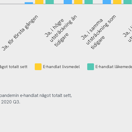
Nej, men har gjort det
Ja, för första gången
utsträckning än
utsträckning som
uts
Ja, i högre
Ja, i samma
Ja, i
tidigare
tidigare
tidigare
got totalt sett
E-handlat livsmedel
E-handlat läkemed
pandemin e-handlat något totalt sett,
r 2020 Q3.