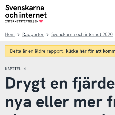
Till
Till
navigation
innehåll
To
startpage
Hem
Rapporter
Svenskarna och internet 2020
Detta är en äldre rapport,
klicka här för att komm
KAPITEL 4
Drygt en fjärde
nya eller mer 