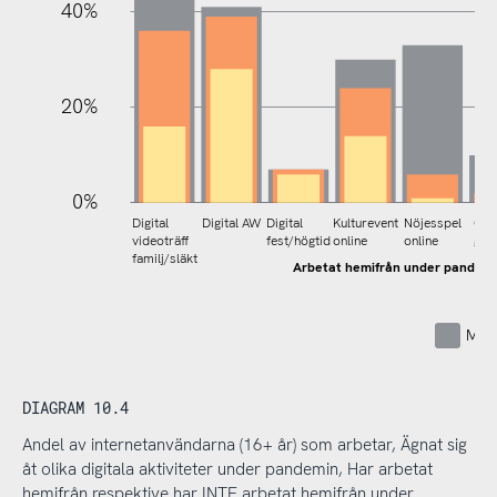
40%
20%
0%
Digital
Digital AW
Digital
Kulturevent
Nöjesspel
Onl
videoträff
fest/högtid
online
online
gam
familj/släkt
Arbetat hemifrån under pandem
Mins
DIAGRAM 10.4
Andel av internetanvändarna (16+ år) som arbetar, Ägnat sig
åt olika digitala aktiviteter under pandemin, Har arbetat
hemifrån respektive har INTE arbetat hemifrån under