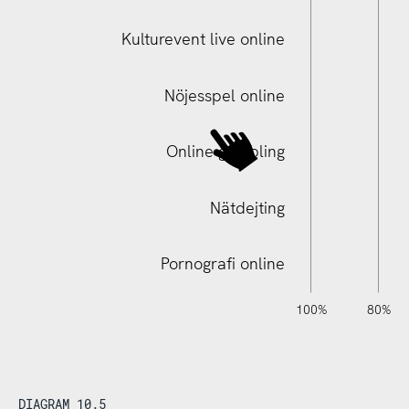
Kulturevent live online
Digital videoträff familj/släktingar
Nöjesspel online
Online gambling
Nätdejting
Pornografi online
140%
120%
-20%
-40%
100%
80%
DIAGRAM 10.5