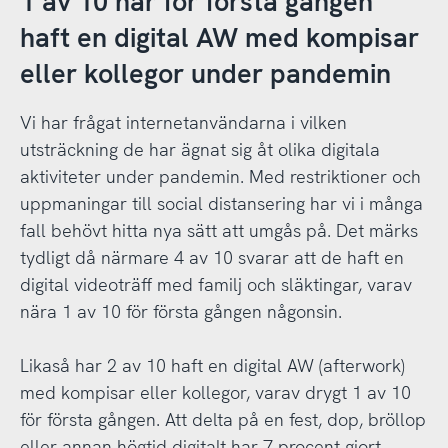
1 av 10 har för första gången
haft en digital AW med kompisar
eller kollegor under pandemin
Vi har frågat internetanvändarna i vilken
utsträckning de har ägnat sig åt olika digitala
aktiviteter under pandemin. Med restriktioner och
uppmaningar till social distansering har vi i många
fall behövt hitta nya sätt att umgås på. Det märks
tydligt då närmare 4 av 10 svarar att de haft en
digital videoträff med familj och släktingar, varav
nära 1 av 10 för första gången någonsin.
Likaså har 2 av 10 haft en digital AW (afterwork)
med kompisar eller kollegor, varav drygt 1 av 10
för första gången. Att delta på en fest, dop, bröllop
eller annan högtid digitalt har 7 procent gjort