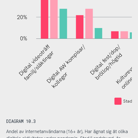
20%
0%
Digital videoträff
Digital AW kompisar/
Digital fest/dop/
Kulturevene
familj/släktingar
bröllop/högtid
kollegor
online
Stad (in
DIAGRAM 10.3
Andel av internetanvändarna (16+ år), Har ägnat sig åt olika