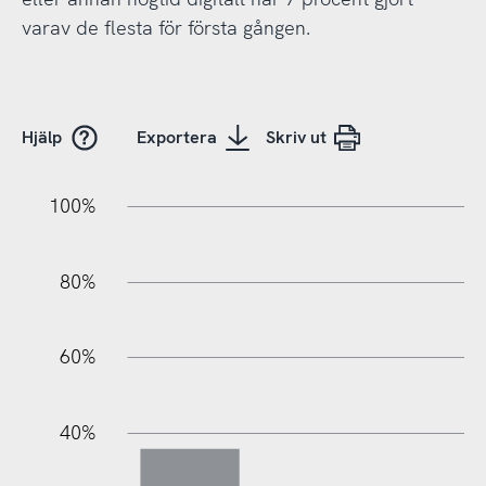
varav de flesta för första gången.
Hjälp
Exportera
Skriv ut
10%
20%
10%
20%
90%
70%
50%
30%
100%
80%
60%
100%
40%