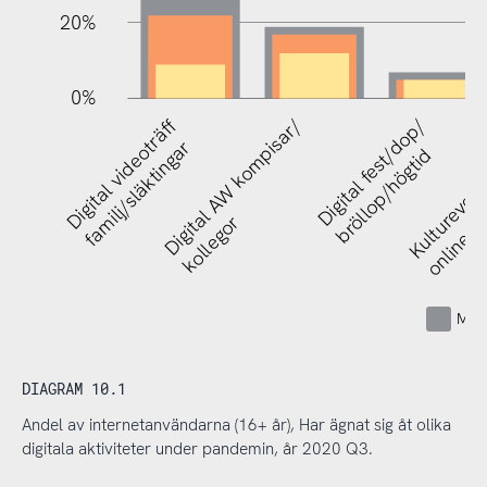
20%
0%
Digital videoträff
Digital AW kompisar/
Digital fest/dop/
Kulturevene
familj/släktingar
bröllop/högtid
kollegor
online
Mins
DIAGRAM 10.1
Andel av internetanvändarna (16+ år), Har ägnat sig åt olika
digitala aktiviteter under pandemin, år 2020 Q3.