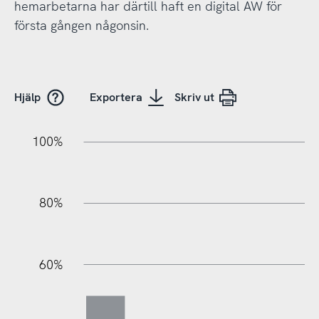
hemarbetarna har därtill haft en digital AW för
första gången någonsin.
Hjälp
Exportera
Skriv ut
100%
20%
40%
20%
80%
60%
100%