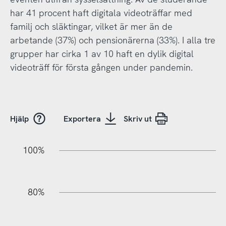
har 41 procent haft digitala videoträffar med
familj och släktingar, vilket är mer än de
arbetande (37%) och pensionärerna (33%). I alla tre
grupper har cirka 1 av 10 haft en dylik digital
videoträff för första gången under pandemin.
Hjälp
Exportera
Skriv ut
100%
20%
40%
20%
80%