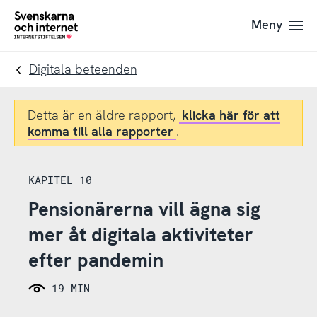
Till
Till
Meny
navigation
innehåll
To
startpage
Digitala beteenden
Detta är en äldre rapport,
klicka här för att
komma till alla rapporter
.
KAPITEL 10
Pensionärerna vill ägna sig
mer åt digitala aktiviteter
efter pandemin
19 MIN