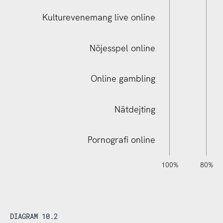
Kulturevenemang live online
Digital videoträff familj/släktingar
Nöjesspel online
Online gambling
Nätdejting
Pornografi online
120%
140%
-40%
-20%
100%
80%
DIAGRAM 10.2