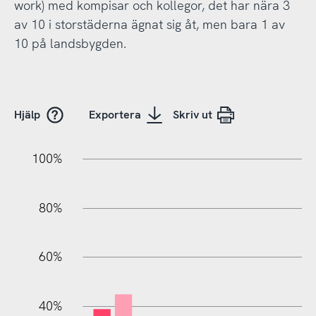
work) med kompisar och kollegor, det har nära 3
av 10 i storstäderna ägnat sig åt, men bara 1 av
10 på landsbygden.
Hjälp
Exportera
Skriv ut
10%
20%
10%
20%
90%
70%
50%
30%
100%
80%
60%
100%
40%