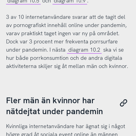
diagram 10.5
och
diagram 10.9
.
3 av 10 internetanvändare svarar att de tagit del
av pornografiskt innehåll online under pandemin,
varav praktiskt taget ingen var ny på området.
Dock var 3 procent mer frekventa porrsurfare
under pandemin. I nästa
diagram 10.2
ska vi se
hur både porrkonsumtion och de andra digitala
aktiviteterna skiljer sig åt mellan män och kvinnor.
Fler män än kvinnor har
nätdejtat under pandemin
Kvinnliga internetanvändare har ägnat sig i något
högre grad åt sociala event online än männen