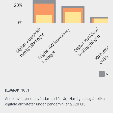
20%
0%
Digital videoträff
Digital AW kompisar/
Digital fest/dop/
Kulturevene
familj/släktingar
bröllop/högtid
kollegor
online
Mins
DIAGRAM 10.1
Andel av internetanvändarna (16+ år), Har ägnat sig åt olika
digitala aktiviteter under pandemin, år 2020 Q3.