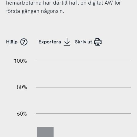
hemarbetarna har därtill haft en digital AW för
första gången någonsin.
Hjälp
Exportera
Skriv ut
100%
20%
40%
20%
80%
60%
100%