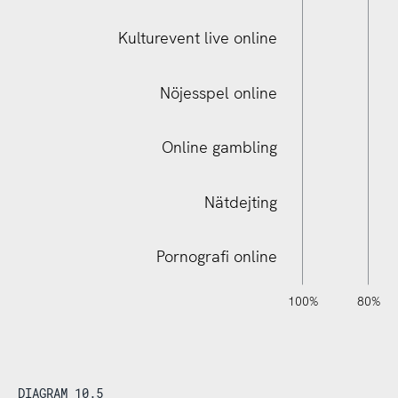
Kulturevent live online
Digital videoträff familj/släktingar
Nöjesspel online
Online gambling
Nätdejting
Pornografi online
120%
140%
-40%
-20%
100%
80%
DIAGRAM 10.5