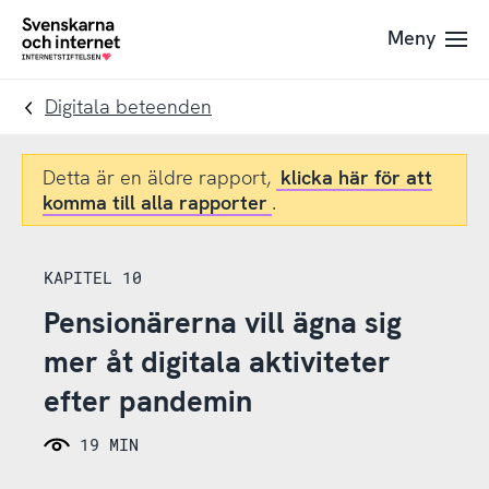
Till
Till
Meny
navigation
innehåll
To
startpage
Digitala beteenden
Detta är en äldre rapport,
klicka här för att
komma till alla rapporter
.
KAPITEL 10
Pensionärerna vill ägna sig
mer åt digitala aktiviteter
efter pandemin
19 MIN