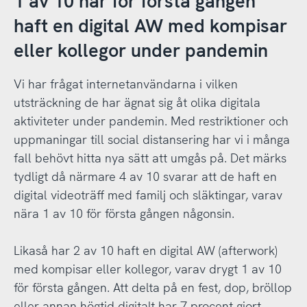
1 av 10 har för första gången
haft en digital AW med kompisar
eller kollegor under pandemin
Vi har frågat internetanvändarna i vilken
utsträckning de har ägnat sig åt olika digitala
aktiviteter under pandemin. Med restriktioner och
uppmaningar till social distansering har vi i många
fall behövt hitta nya sätt att umgås på. Det märks
tydligt då närmare 4 av 10 svarar att de haft en
digital videoträff med familj och släktingar, varav
nära 1 av 10 för första gången någonsin.
Likaså har 2 av 10 haft en digital AW (afterwork)
med kompisar eller kollegor, varav drygt 1 av 10
för första gången. Att delta på en fest, dop, bröllop
eller annan högtid digitalt har 7 procent gjort