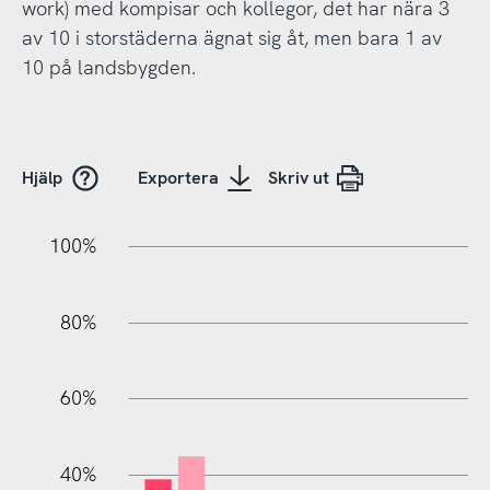
work) med kompisar och kollegor, det har nära 3
av 10 i storstäderna ägnat sig åt, men bara 1 av
10 på landsbygden.
Hjälp
Exportera
Skriv ut
20%
10%
20%
10%
90%
70%
50%
30%
100%
80%
60%
10%
40%