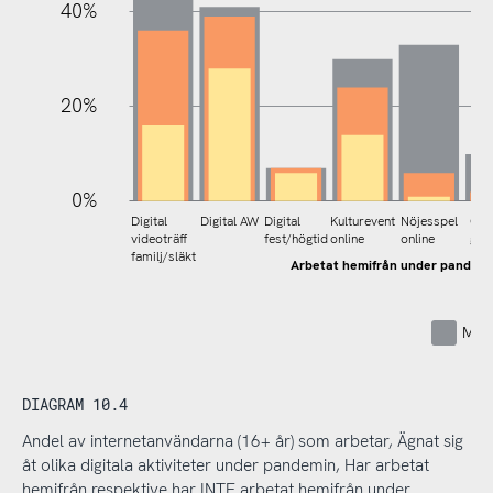
40%
20%
0%
Digital
Digital AW
Digital
Kulturevent
Nöjesspel
Onl
videoträff
fest/högtid
online
online
gam
familj/släkt
Arbetat hemifrån under pandem
Mins
DIAGRAM 10.4
Andel av internetanvändarna (16+ år) som arbetar, Ägnat sig
åt olika digitala aktiviteter under pandemin, Har arbetat
hemifrån respektive har INTE arbetat hemifrån under