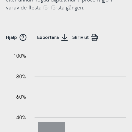
varav de flesta för första gången.
Hjälp
Exportera
Skriv ut
10%
20%
10%
20%
90%
70%
50%
30%
100%
80%
60%
100%
40%