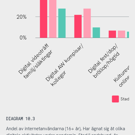
20%
0%
Digital videoträff
Digital AW kompisar/
Digital fest/dop/
Kulturevene
familj/släktingar
bröllop/högtid
kollegor
online
Stad (in
DIAGRAM 10.3
Andel av internetanvändarna (16+ år), Har ägnat sig åt olika