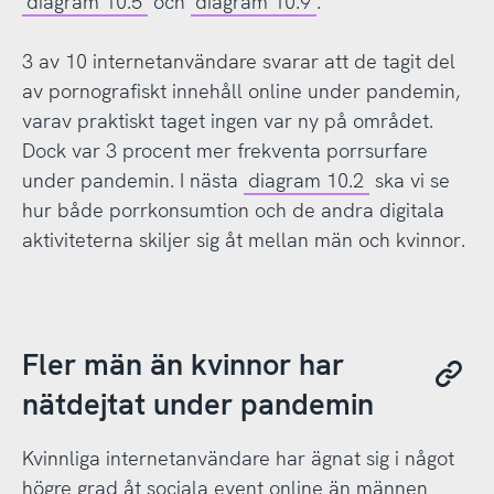
diagram 10.5
och
diagram 10.9
.
3 av 10 internetanvändare svarar att de tagit del
av pornografiskt innehåll online under pandemin,
varav praktiskt taget ingen var ny på området.
Dock var 3 procent mer frekventa porrsurfare
under pandemin. I nästa
diagram 10.2
ska vi se
hur både porrkonsumtion och de andra digitala
aktiviteterna skiljer sig åt mellan män och kvinnor.
Fler män än kvinnor har
nätdejtat under pandemin
Kvinnliga internetanvändare har ägnat sig i något
högre grad åt sociala event online än männen