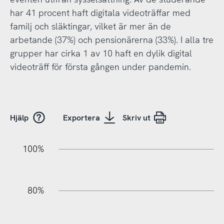
har 41 procent haft digitala videoträffar med
familj och släktingar, vilket är mer än de
arbetande (37%) och pensionärerna (33%). I alla tre
grupper har cirka 1 av 10 haft en dylik digital
videoträff för första gången under pandemin.
Hjälp
Exportera
Skriv ut
100%
20%
40%
20%
80%