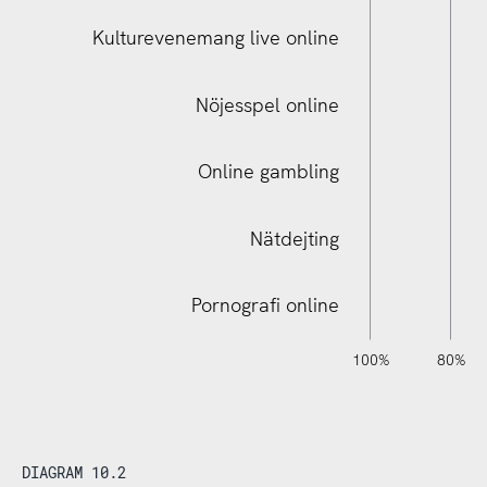
Kulturevenemang live online
Digital videoträff familj/släktingar
Nöjesspel online
Online gambling
Nätdejting
Pornografi online
120%
140%
-40%
-20%
100%
80%
DIAGRAM 10.2