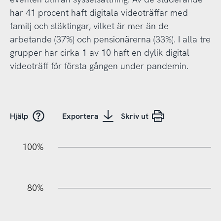
har 41 procent haft digitala videoträffar med
familj och släktingar, vilket är mer än de
arbetande (37%) och pensionärerna (33%). I alla tre
grupper har cirka 1 av 10 haft en dylik digital
videoträff för första gången under pandemin.
Hjälp
Exportera
Skriv ut
100%
20%
40%
20%
80%