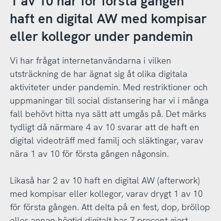
1 av 10 har för första gången
haft en digital AW med kompisar
eller kollegor under pandemin
Vi har frågat internetanvändarna i vilken
utsträckning de har ägnat sig åt olika digitala
aktiviteter under pandemin. Med restriktioner och
uppmaningar till social distansering har vi i många
fall behövt hitta nya sätt att umgås på. Det märks
tydligt då närmare 4 av 10 svarar att de haft en
digital videoträff med familj och släktingar, varav
nära 1 av 10 för första gången någonsin.
Likaså har 2 av 10 haft en digital AW (afterwork)
med kompisar eller kollegor, varav drygt 1 av 10
för första gången. Att delta på en fest, dop, bröllop
eller annan högtid digitalt har 7 procent gjort