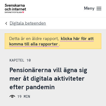
Till
Till
Meny
navigation
innehåll
To
startpage
Digitala beteenden
Detta är en äldre rapport,
klicka här för att
komma till alla rapporter
.
KAPITEL 10
Pensionärerna vill ägna sig
mer åt digitala aktiviteter
efter pandemin
19 MIN