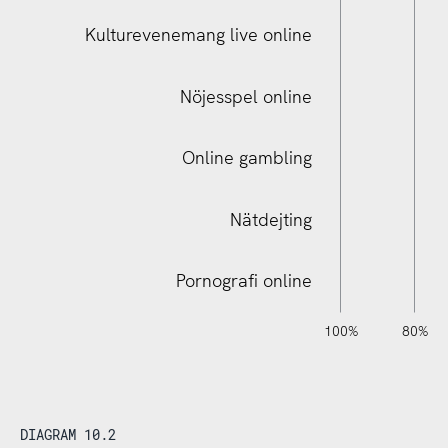
Kulturevenemang live online
Digital videoträff familj/släktingar
Nöjesspel online
Online gambling
Nätdejting
Pornografi online
120%
140%
-40%
-20%
100%
80%
DIAGRAM 10.2