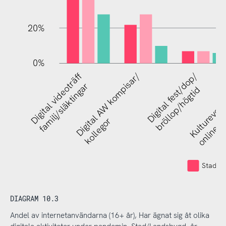
20%
0%
Digital videoträff
Digital AW kompisar/
Digital fest/dop/
Kulturevene
familj/släktingar
bröllop/högtid
kollegor
online
Stad (in
DIAGRAM 10.3
Andel av internetanvändarna (16+ år), Har ägnat sig åt olika