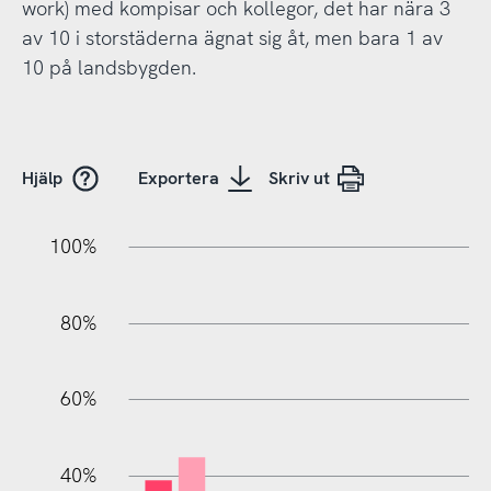
work) med kompisar och kollegor, det har nära 3
av 10 i storstäderna ägnat sig åt, men bara 1 av
10 på landsbygden.
Hjälp
Exportera
Skriv ut
20%
10%
20%
10%
90%
70%
50%
30%
100%
80%
60%
10%
40%