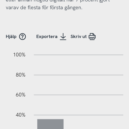
varav de flesta för första gången.
Hjälp
Exportera
Skriv ut
10%
20%
10%
20%
90%
70%
50%
30%
100%
80%
60%
100%
40%