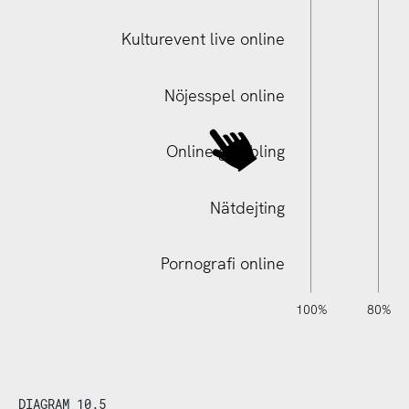
Kulturevent live online
Digital videoträff familj/släktingar
Nöjesspel online
Online gambling
Nätdejting
Pornografi online
120%
140%
-40%
-20%
100%
80%
DIAGRAM 10.5