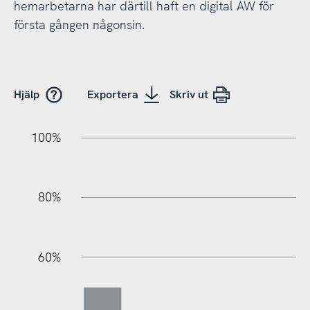
hemarbetarna har därtill haft en digital AW för
första gången någonsin.
Hjälp
Exportera
Skriv ut
100%
20%
40%
20%
80%
60%
100%