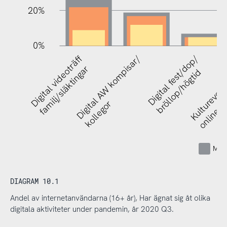
20%
0%
Digital videoträff
Digital AW kompisar/
Digital fest/dop/
Kulturevene
familj/släktingar
bröllop/högtid
kollegor
online
Mins
DIAGRAM 10.1
Andel av internetanvändarna (16+ år), Har ägnat sig åt olika
digitala aktiviteter under pandemin, år 2020 Q3.