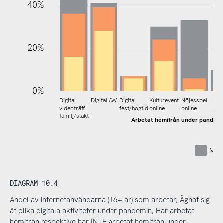
40%
20%
0%
Digital
Digital AW
Digital
Kulturevent
Nöjesspel
Onl
videoträff
fest/högtid
online
online
gam
familj/släkt
Arbetat hemifrån under pandem
Mins
DIAGRAM 10.4
Andel av internetanvändarna (16+ år) som arbetar, Ägnat sig
åt olika digitala aktiviteter under pandemin, Har arbetat
hemifrån respektive har INTE arbetat hemifrån under