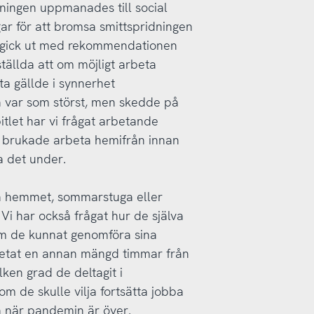
kningen uppmanades till social
ar för att bromsa smittspridningen
gick ut med rekommendationen
tällda att om möjligt arbeta
a gällde i synnerhet
n var som störst, men skedde på
itlet har vi frågat arbetande
e brukade arbeta hemifrån innan
a det under.
n hemmet, sommarstuga eller
Vi har också frågat hur de själva
om de kunnat genomföra sina
betat en annan mängd timmar från
ken grad de deltagit i
m de skulle vilja fortsätta jobba
ån när pandemin är över.