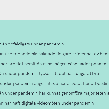
r än tiofaldigats under pandemin
ån under pandemin saknade tidigare erfarenhet av hem
 har arbetat hemifrån minst någon gång under pandemin
ån under pandemin tycker att det har fungerat bra
nder pandemin anger att de har arbetat fler arbetstim
ån under pandemin har kunnat genomföra majoriteten 
ån har haft digitala videomöten under pandemin