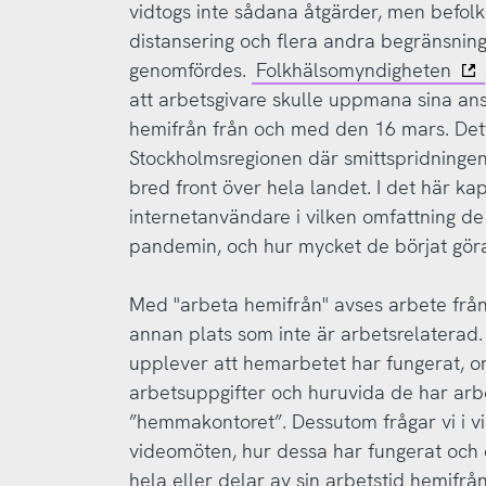
vidtogs inte sådana åtgärder, men befol
distansering och flera andra begränsning
genomfördes.
Folkhälsomyndigheten
att arbetsgivare skulle uppmana sina ans
hemifrån från och med den 16 mars. Dett
Stockholmsregionen där smittspridninge
bred front över hela landet. I det här kap
internetanvändare i vilken omfattning d
pandemin, och hur mycket de börjat gör
Med "arbeta hemifrån" avses arbete frå
annan plats som inte är arbetsrelaterad. 
upplever att hemarbetet har fungerat, 
arbetsuppgifter och huruvida de har ar
”hemmakontoret”. Dessutom frågar vi i vil
videomöten, hur dessa har fungerat och o
hela eller delar av sin arbetstid hemifr