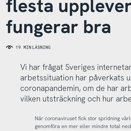
flesta upplever
fungerar bra
19 MIN
LÄSNING
Vi har frågat Sveriges internet
arbetssituation har påverkats 
coronapandemin, om de har arbe
vilken utsträckning och hur arbe
När coronaviruset fick stor spridning vä
genomföra en mer eller mindre total neds