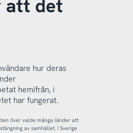
 att det
användare hur deras
under
tat hemifrån, i
tet har fungerat.
rlden över valde många länder att
tängning av samhället. I Sverige