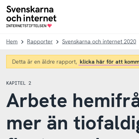
Till
Till
navigation
innehåll
To
startpage
Hem
Rapporter
Svenskarna och internet 2020
Detta är en äldre rapport,
klicka här för att komm
KAPITEL 2
Arbete hemifrå
mer än tiofaldi