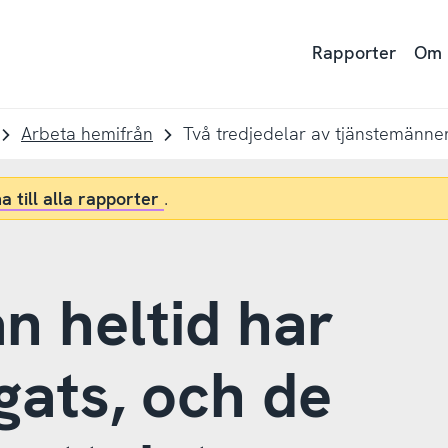
Rapporter
Om
Arbeta hemifrån
a till alla rapporter
.
n heltid har
gats, och de