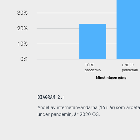
30%
20%
10%
0%
FÖRE
UNDER
pandemin
pandemin
Minst någon gång
DIAGRAM 2.1
Andel av internetanvändarna (16+ år) som arbetar
under pandemin, år 2020 Q3.