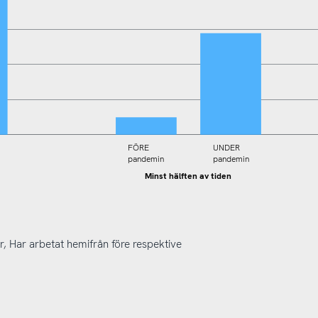
FÖRE
UNDER
All/
pandemin
pandemin
majoriteten
av tiden
Minst hälften av tiden
, Har arbetat hemifrån före respektive