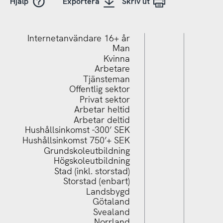
Hjälp
Exportera
Skriv ut
Internetanvändare 16+ år
Man
Kvinna
Arbetare
Tjänsteman
Offentlig sektor
Privat sektor
Arbetar heltid
Arbetar deltid
Hushållsinkomst -300’ SEK
Hushållsinkomst 750’+ SEK
Grundskoleutbildning
Hushållsinkomst 750’+ SEK
Högskoleutbildning
Stad (inkl. storstad)
Storstad (enbart)
Landsbygd
Götaland
Svealand
Norrland