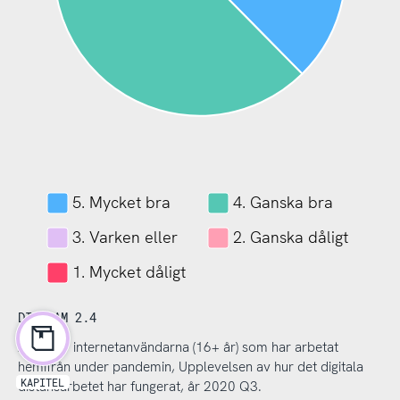
5. Mycket bra
4. Ganska bra
3. Varken eller
2. Ganska dåligt
1. Mycket dåligt
DIAGRAM 2.4
Andel av internetanvändarna (16+ år) som har arbetat
hemifrån under pandemin, Upplevelsen av hur det digitala
KAPITEL
distansarbetet har fungerat, år 2020 Q3.