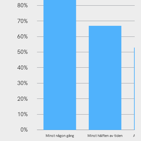
80%
70%
60%
10%
50%
40%
30%
20%
10%
0%
Minst någon gång
Minst hälften av tiden
All/m