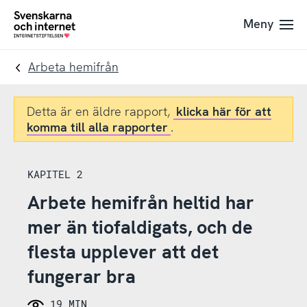
Till
Till
Meny
navigation
innehåll
To
startpage
Arbeta hemifrån
Detta är en äldre rapport,
klicka här för att
komma till alla rapporter
.
KAPITEL 2
Arbete hemifrån heltid har
mer än tiofaldigats, och de
flesta upplever att det
fungerar bra
19 MIN