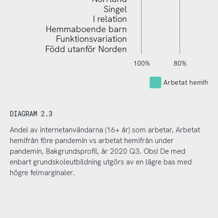
Singel
I relation
Hemmaboende barn
Funktionsvariation
Född utanför Norden
120%
140%
-40%
-20%
100%
80%
6
Arbetat hemifrå
DIAGRAM 2.3
Andel av internetanvändarna (16+ år) som arbetar, Arbetat
hemifrån före pandemin vs arbetat hemifrån under
pandemin, Bakgrundsprofil, år 2020 Q3. Obs! De med
enbart grundskoleutbildning utgörs av en lägre bas med
högre felmarginaler.