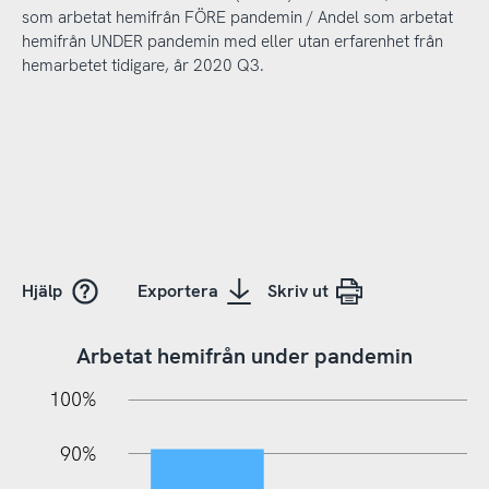
som arbetat hemifrån FÖRE pandemin / Andel som arbetat
hemifrån UNDER pandemin med eller utan erfarenhet från
hemarbetet tidigare, år 2020 Q3.
Hjälp
Exportera
Skriv ut
Arbetat hemifrån under pandemin
10%
20%
10%
100%
90%