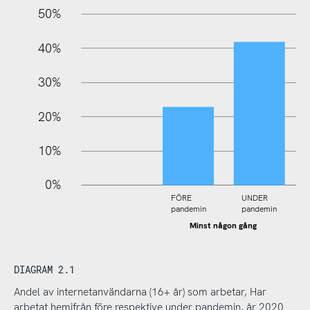
100%
50%
40%
30%
20%
10%
0%
FÖRE
UNDER
pandemin
pandemin
Minst någon gång
DIAGRAM 2.1
Andel av internetanvändarna (16+ år) som arbetar, Har
arbetat hemifrån före respektive under pandemin, år 2020