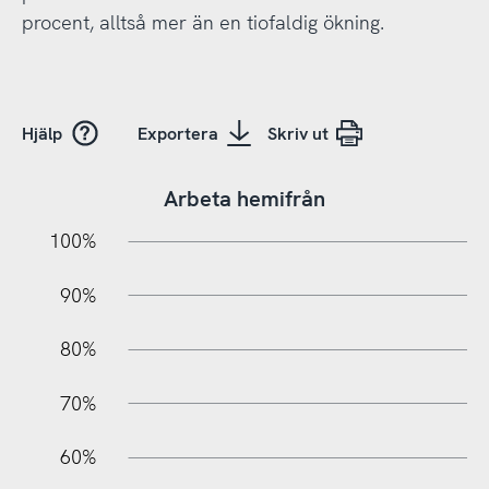
procent, alltså mer än en tiofaldig ökning.
Hjälp
Exportera
Skriv ut
Arbeta hemifrån
10%
10%
20%
100%
90%
80%
70%
60%