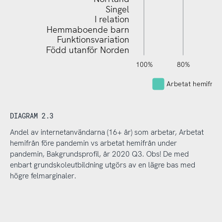
Singel
I relation
Hemmaboende barn
Funktionsvariation
Född utanför Norden
120%
140%
-40%
-20%
100%
80%
6
Arbetat hemifrå
DIAGRAM 2.3
Andel av internetanvändarna (16+ år) som arbetar, Arbetat
hemifrån före pandemin vs arbetat hemifrån under
pandemin, Bakgrundsprofil, år 2020 Q3. Obs! De med
enbart grundskoleutbildning utgörs av en lägre bas med
högre felmarginaler.