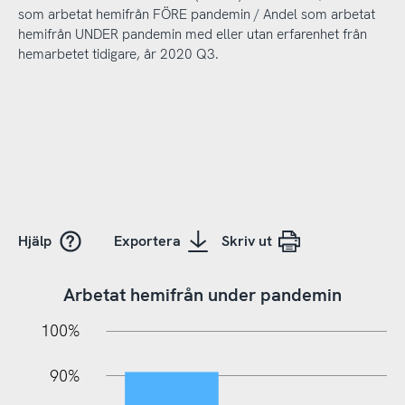
som arbetat hemifrån FÖRE pandemin / Andel som arbetat
hemifrån UNDER pandemin med eller utan erfarenhet från
hemarbetet tidigare, år 2020 Q3.
Hjälp
Exportera
Skriv ut
Arbetat hemifrån under pandemin
10%
20%
10%
100%
90%