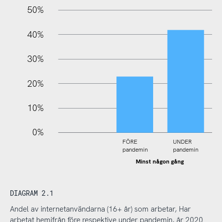
100%
50%
40%
30%
20%
10%
0%
FÖRE
UNDER
pandemin
pandemin
Minst någon gång
DIAGRAM 2.1
Andel av internetanvändarna (16+ år) som arbetar, Har
arbetat hemifrån före respektive under pandemin, år 2020