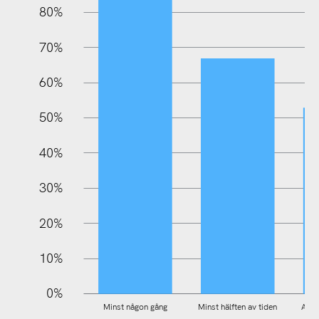
80%
70%
60%
10%
50%
40%
30%
20%
10%
0%
Minst någon gång
Minst hälften av tiden
All/m