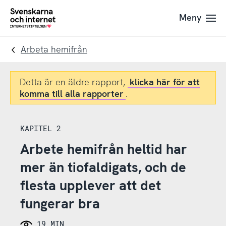
Till
Till
Meny
navigation
innehåll
To
startpage
Arbeta hemifrån
Detta är en äldre rapport,
klicka här för att
komma till alla rapporter
.
KAPITEL 2
Arbete hemifrån heltid har
mer än tiofaldigats, och de
flesta upplever att det
fungerar bra
19 MIN