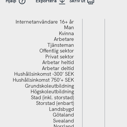
Hjälp
Exportera
Skriv ut
Internetanvändare 16+ år
Man
Kvinna
Arbetare
Tjänsteman
Offentlig sektor
Privat sektor
Arbetar heltid
Arbetar deltid
Hushållsinkomst -300’ SEK
Hushållsinkomst 750’+ SEK
Grundskoleutbildning
Hushållsinkomst 750’+ SEK
Högskoleutbildning
Stad (inkl. storstad)
Storstad (enbart)
Landsbygd
Götaland
Svealand
Norrland