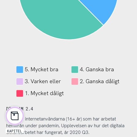
5. Mycket bra
4. Ganska bra
3. Varken eller
2. Ganska dåligt
1. Mycket dåligt
DIAGRAM 2.4
Andel av internetanvändarna (16+ år) som har arbetat
hemifrån under pandemin, Upplevelsen av hur det digitala
KAPITEL
distansarbetet har fungerat, år 2020 Q3.