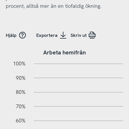
procent, alltså mer än en tiofaldig ökning.
Hjälp
Exportera
Skriv ut
Arbeta hemifrån
10%
10%
20%
100%
90%
80%
70%
60%