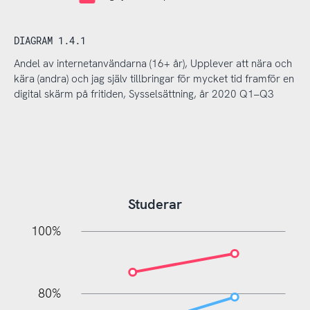
DIAGRAM 1.4.1
Andel av internetanvändarna (16+ år), Upplever att nära och
kära (andra) och jag själv tillbringar för mycket tid framför en
digital skärm på fritiden, Sysselsättning, år 2020 Q1–Q3
Studerar
10%
20%
10%
20%
90%
70%
50%
30%
100%
80%