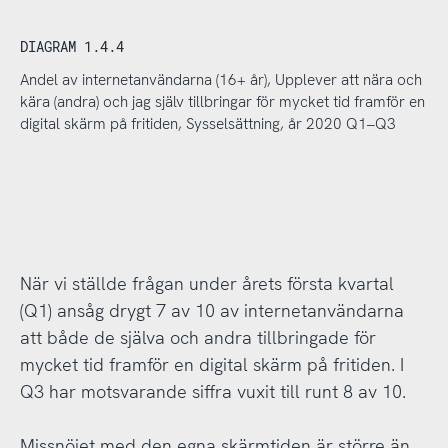
DIAGRAM 1.4.4
Andel av internetanvändarna (16+ år), Upplever att nära och
kära (andra) och jag själv tillbringar för mycket tid framför en
digital skärm på fritiden, Sysselsättning, år 2020 Q1–Q3
När vi ställde frågan under årets första kvartal
(Q1) ansåg drygt 7 av 10 av internetanvändarna
att både de själva och andra tillbringade för
mycket tid framför en digital skärm på fritiden. I
Q3 har motsvarande siffra vuxit till runt 8 av 10.
Missnöjet med den egna skärmtiden är större än