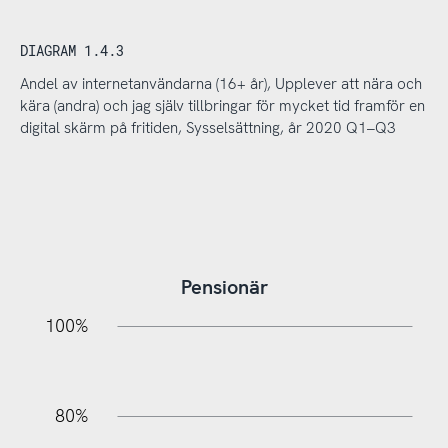
DIAGRAM 1.4.3
Andel av internetanvändarna (16+ år), Upplever att nära och
kära (andra) och jag själv tillbringar för mycket tid framför en
digital skärm på fritiden, Sysselsättning, år 2020 Q1–Q3
Pensionär
20%
10%
20%
10%
20%
10%
20%
0%
100%
80%