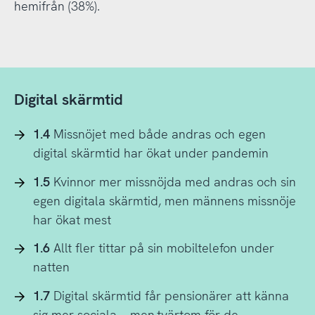
hemifrån (38%).
Digital skärmtid
1.4
Missnöjet med både andras och egen
digital skärmtid har ökat under pandemin
1.5
Kvinnor mer missnöjda med andras och sin
egen digitala skärmtid, men männens missnöje
har ökat mest
1.6
Allt fler tittar på sin mobiltelefon under
natten
1.7
Digital skärmtid får pensionärer att känna
sig mer sociala – men tvärtom för de