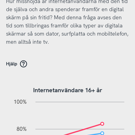
Hur missnöjda är internetanvändarna med den tid
de själva och andra spenderar framför en digital
skärm på sin fritid? Med denna fråga avses den
tid som tillbringas framför olika typer av digitala
skärmar så som dator, surfplatta och mobiltelefon,
men alltså inte tv.
Hjälp
Internetanvändare 16+ år
10%
20%
10%
20%
90%
70%
50%
30%
100%
80%