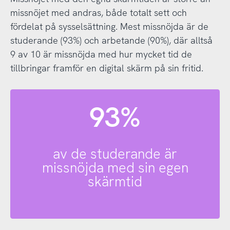
missnöjet med andras, både totalt sett och
fördelat på sysselsättning. Mest missnöjda är de
studerande (93%) och arbetande (90%), där alltså
9 av 10 är missnöjda med hur mycket tid de
tillbringar framför en digital skärm på sin fritid.
93%
av de studerande är
missnöjda med sin egen
skärmtid