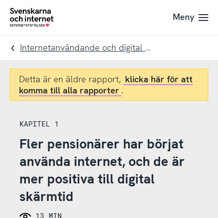
Till
Till
Meny
navigation
innehåll
To
startpage
Internetanvändande och digital skärmtid
Detta är en äldre rapport,
klicka här för att
komma till alla rapporter
.
KAPITEL 1
Fler pensionärer har börjat
använda internet, och de är
mer positiva till digital
skärmtid
13 MIN