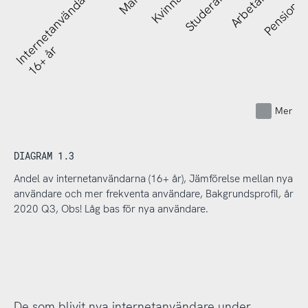
Internetanvändare
Man
Kvinna
Studerar
Arbetar
Pensionä
16+ år
Mer fr
DIAGRAM 1.3
Andel av internetanvändarna (16+ år), Jämförelse mellan nya
användare och mer frekventa användare, Bakgrundsprofil, år
2020 Q3, Obs! Låg bas för nya användare.
De som blivit nya internetanvändare under