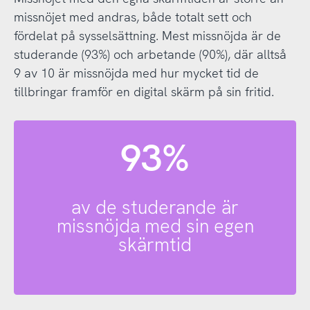
missnöjet med andras, både totalt sett och
fördelat på sysselsättning. Mest missnöjda är de
studerande (93%) och arbetande (90%), där alltså
9 av 10 är missnöjda med hur mycket tid de
tillbringar framför en digital skärm på sin fritid.
93%
av de studerande är
missnöjda med sin egen
skärmtid