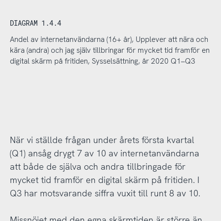
DIAGRAM 1.4.4
Andel av internetanvändarna (16+ år), Upplever att nära och
kära (andra) och jag själv tillbringar för mycket tid framför en
digital skärm på fritiden, Sysselsättning, år 2020 Q1–Q3
När vi ställde frågan under årets första kvartal
(Q1) ansåg drygt 7 av 10 av internetanvändarna
att både de själva och andra tillbringade för
mycket tid framför en digital skärm på fritiden. I
Q3 har motsvarande siffra vuxit till runt 8 av 10.
Missnöjet med den egna skärmtiden är större än