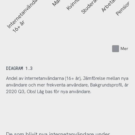
Internetanvändare
Man
Kvinna
Studerar
Arbetar
Pensionä
16+ år
Mer fr
DIAGRAM 1.3
Andel av internetanvändarna (16+ år), Jämförelse mellan nya
användare och mer frekventa användare, Bakgrundsprofil, år
2020 Q3, Obs! Låg bas för nya användare.
De som blivit nya internetanvändare under