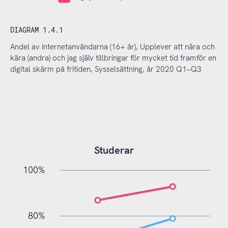
DIAGRAM 1.4.1
Andel av internetanvändarna (16+ år), Upplever att nära och
kära (andra) och jag själv tillbringar för mycket tid framför en
digital skärm på fritiden, Sysselsättning, år 2020 Q1–Q3
Studerar
20%
10%
20%
10%
20%
10%
20%
0%
100%
80%