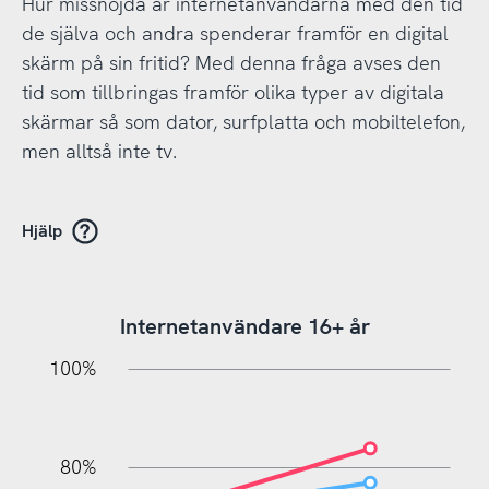
Hur missnöjda är internetanvändarna med den tid
de själva och andra spenderar framför en digital
skärm på sin fritid? Med denna fråga avses den
tid som tillbringas framför olika typer av digitala
skärmar så som dator, surfplatta och mobiltelefon,
men alltså inte tv.
Hjälp
Internetanvändare 16+ år
20%
10%
20%
10%
20%
10%
20%
0%
100%
80%