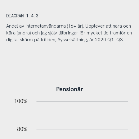
DIAGRAM 1.4.3
Andel av internetanvändarna (16+ år), Upplever att nära och
kära (andra) och jag själv tillbringar för mycket tid framför en
digital skärm på fritiden, Sysselsättning, år 2020 Q1–Q3
Pensionär
20%
10%
20%
10%
20%
10%
20%
0%
100%
80%