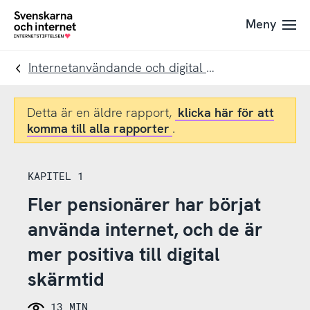
Till
Till
Meny
navigation
innehåll
To
startpage
Internetanvändande och digital skärmtid
Detta är en äldre rapport,
klicka här för att
komma till alla rapporter
.
KAPITEL 1
Fler pensionärer har börjat
använda internet, och de är
mer positiva till digital
skärmtid
13 MIN