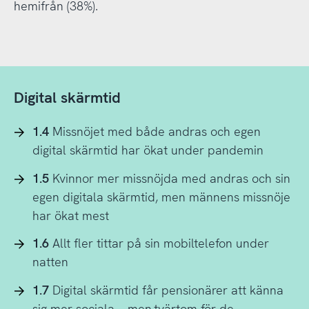
hemifrån (38%).
Digital skärmtid
1.4
Missnöjet med både andras och egen
digital skärmtid har ökat under pandemin
1.5
Kvinnor mer missnöjda med andras och sin
egen digitala skärmtid, men männens missnöje
har ökat mest
1.6
Allt fler tittar på sin mobiltelefon under
natten
1.7
Digital skärmtid får pensionärer att känna
sig mer sociala – men tvärtom för de