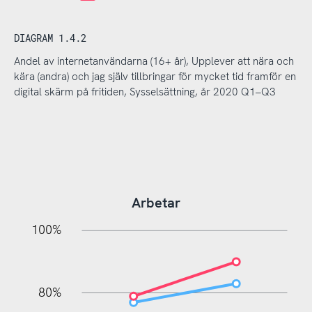
DIAGRAM 1.4.2
Andel av internetanvändarna (16+ år), Upplever att nära och
kära (andra) och jag själv tillbringar för mycket tid framför en
digital skärm på fritiden, Sysselsättning, år 2020 Q1–Q3
Arbetar
20%
10%
20%
10%
20%
10%
20%
0%
100%
80%