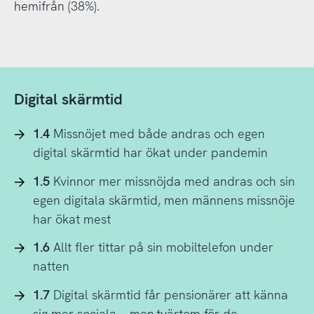
hemifrån (38%).
Digital skärmtid
1.4
Missnöjet med både andras och egen
digital skärmtid har ökat under pandemin
1.5
Kvinnor mer missnöjda med andras och sin
egen digitala skärmtid, men männens missnöje
har ökat mest
1.6
Allt fler tittar på sin mobiltelefon under
natten
1.7
Digital skärmtid får pensionärer att känna
sig mer sociala – men tvärtom för de