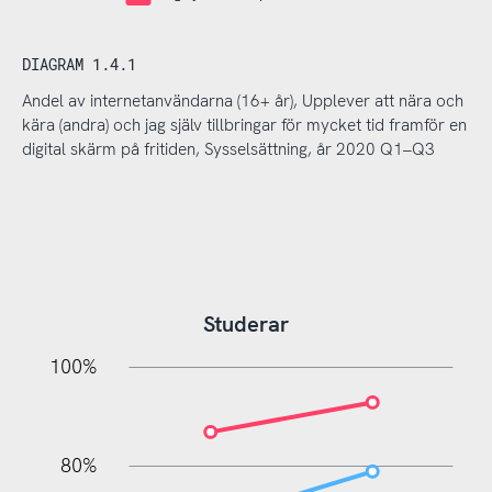
DIAGRAM 1.4.1
Andel av internetanvändarna (16+ år), Upplever att nära och
kära (andra) och jag själv tillbringar för mycket tid framför en
digital skärm på fritiden, Sysselsättning, år 2020 Q1–Q3
Studerar
20%
10%
20%
10%
20%
10%
20%
0%
100%
80%