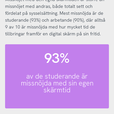
missnöjet med andras, både totalt sett och
fördelat på sysselsättning. Mest missnöjda är de
studerande (93%) och arbetande (90%), där alltså
9 av 10 är missnöjda med hur mycket tid de
tillbringar framför en digital skärm på sin fritid.
93%
av de studerande är
missnöjda med sin egen
skärmtid