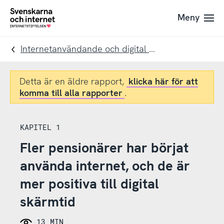
Till
Till
Meny
navigation
innehåll
To
startpage
Internetanvändande och digital skärmtid
Detta är en äldre rapport,
klicka här för att
komma till alla rapporter
.
KAPITEL 1
Fler pensionärer har börjat
använda internet, och de är
mer positiva till digital
skärmtid
13 MIN