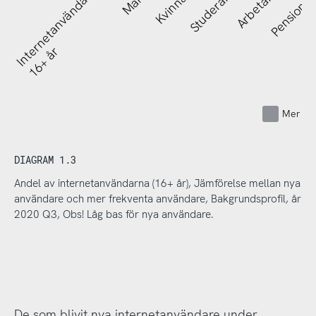
Internetanvändare
Man
Kvinna
Studerar
Arbetar
Pensionä
16+ år
Mer fr
DIAGRAM 1.3
Andel av internetanvändarna (16+ år), Jämförelse mellan nya
användare och mer frekventa användare, Bakgrundsprofil, år
2020 Q3, Obs! Låg bas för nya användare.
De som blivit nya internetanvändare under