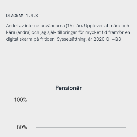
DIAGRAM 1.4.3
Andel av internetanvändarna (16+ år), Upplever att nära och
kära (andra) och jag själv tillbringar för mycket tid framför en
digital skärm på fritiden, Sysselsättning, år 2020 Q1–Q3
Pensionär
20%
10%
20%
10%
20%
10%
20%
0%
100%
80%