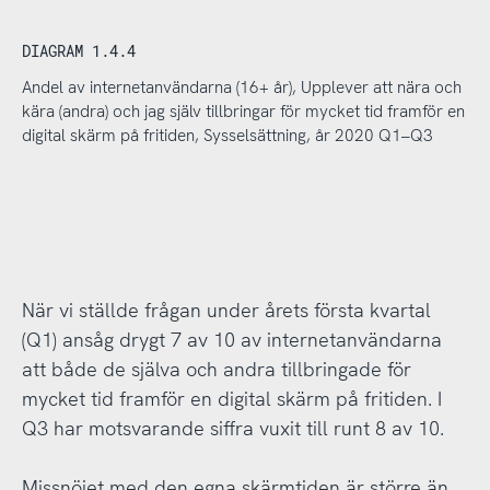
DIAGRAM 1.4.4
Andel av internetanvändarna (16+ år), Upplever att nära och
kära (andra) och jag själv tillbringar för mycket tid framför en
digital skärm på fritiden, Sysselsättning, år 2020 Q1–Q3
När vi ställde frågan under årets första kvartal
(Q1) ansåg drygt 7 av 10 av internetanvändarna
att både de själva och andra tillbringade för
mycket tid framför en digital skärm på fritiden. I
Q3 har motsvarande siffra vuxit till runt 8 av 10.
Missnöjet med den egna skärmtiden är större än