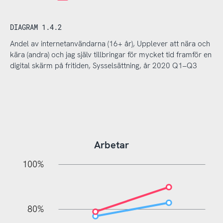
DIAGRAM 1.4.2
Andel av internetanvändarna (16+ år), Upplever att nära och
kära (andra) och jag själv tillbringar för mycket tid framför en
digital skärm på fritiden, Sysselsättning, år 2020 Q1–Q3
Arbetar
20%
10%
20%
10%
20%
10%
20%
0%
100%
80%