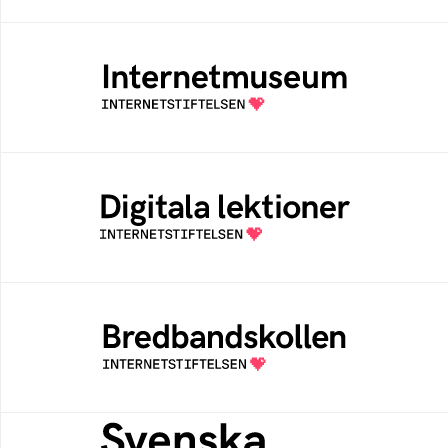
Internetmuseum
Ett digitalt museum som byggts, och kureras
av Internetstiftelsen
Digitala lektioner
Öppen digital lärresurs med färdiga lektioner
för alla stadier i grundskolan
Bredbandskollen
Bredbandskollen är ett oberoende
konsumentverktyg som drivs av
Internetstiftelsen
Svenska federationer