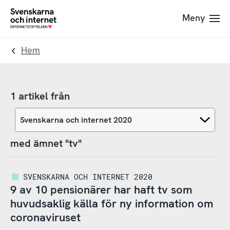
Till
Till
Meny
navigation
innehåll
To
startpage
Hem
1 artikel från
med ämnet "tv"
SVENSKARNA OCH INTERNET 2020
9 av 10 pensionärer har haft tv som
huvudsaklig källa för ny information om
coronaviruset