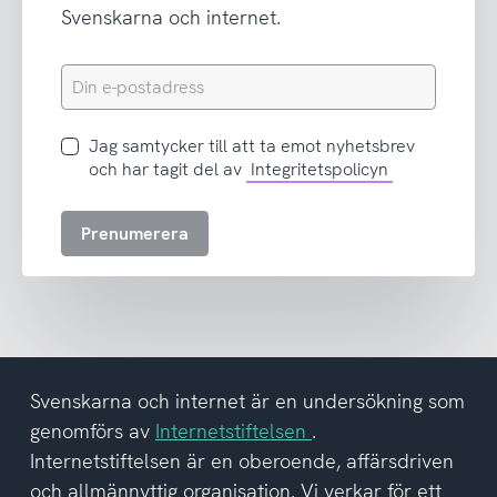
Svenskarna och internet.
Din
e-
postadress
Jag
Jag samtycker till att ta emot nyhetsbrev
samtycker
och har tagit del av
Integritetspolicyn
till
att
Prenumerera
ta
emot
nyhetsbrev
och
har
tagit
del
Svenskarna och internet är en undersökning som
av
genomförs av
Internetstiftelsen
.
integritetspolicyn
Internetstiftelsen är en oberoende, affärsdriven
och allmännyttig organisation. Vi verkar för ett