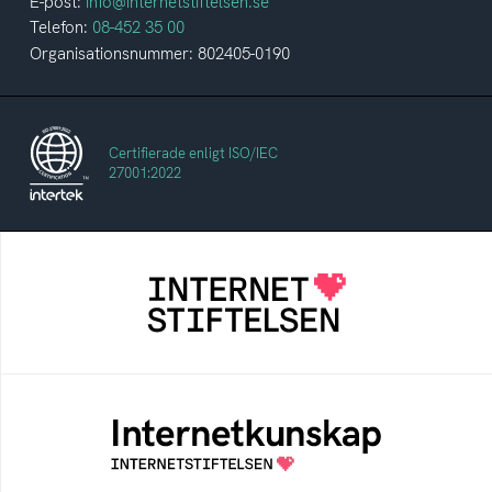
E-post:
info@internetstiftelsen.se
Telefon:
08-452 35 00
Organisationsnummer: 802405-0190
Certifierade enligt ISO/IEC
27001:2022
Internetstiftelsen
Internetstiftelsen verkar för ett internet som
bidrar positivt till människan och samhället
Internetkunskap
Samlad kunskap som hjälper dig att bli en
säker och medveten internetanvändare