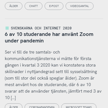
ÅLDER
CHATT
E-POST
VIDEOSAMTAL
SVENSKARNA OCH INTERNET 2020
6 av 10 studerande har använt Zoom
under pandemin
Ser vi till de tre samtals- och
kommunikationstjänsterna vi mätte för första
gången i kvartal 3 2020 kan vi konstatera stora
skillnader i nyttjandegrad sett till sysselsättning
(som till stor del också speglar ålder). Zoom är
mest använt hos de studerande, där 6 av 10
svarar att de använder tjänsten, jämfört med 3 av
10 […]
ÅLDER
CORONAPANDEMIN
MICROSOFT TEAMS