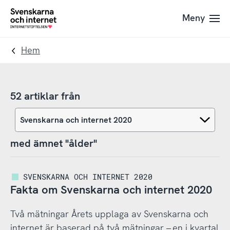
Till
Till
Meny
navigation
innehåll
To
startpage
Hem
52 artiklar från
med ämnet "ålder"
SVENSKARNA OCH INTERNET 2020
Fakta om Svenskarna och internet 2020
Två mätningar Årets upplaga av Svenskarna och
internet är baserad på två mätningar – en i kvartal