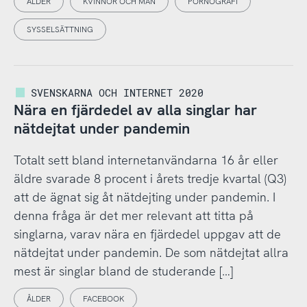
ÅLDER
KVINNOR OCH MÄN
PORNOGRAFI
SYSSELSÄTTNING
SVENSKARNA OCH INTERNET 2020
Nära en fjärdedel av alla singlar har
nätdejtat under pandemin
Totalt sett bland internetanvändarna 16 år eller
äldre svarade 8 procent i årets tredje kvartal (Q3)
att de ägnat sig åt nätdejting under pandemin. I
denna fråga är det mer relevant att titta på
singlarna, varav nära en fjärdedel uppgav att de
nätdejtat under pandemin. De som nätdejtat allra
mest är singlar bland de studerande […]
ÅLDER
FACEBOOK