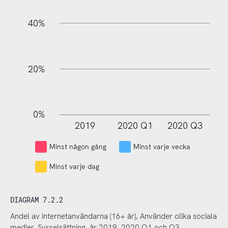
100%
40%
20%
0%
2019
2020 Q1
2020 Q3
L
Minst någon gång
Minst varje vecka
Minst varje dag
DIAGRAM 7.2.2
Andel av internetanvändarna (16+ år), Använder olika sociala
medier, Sysselsättning, år 2019–2020 Q1 och Q3.