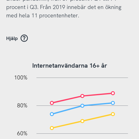
procent i Q3. Från 2019 innebär det en ökning
med hela 11 procentenheter.
Hjälp
Internetanvändarna 16+ år
20%
10%
20%
10%
20%
10%
20%
0%
100%
80%
60%