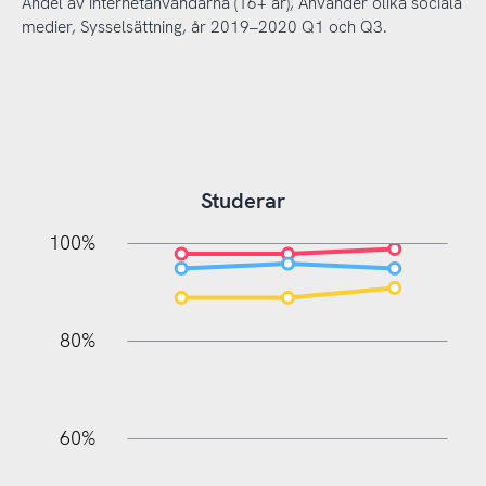
Andel av internetanvändarna (16+ år), Använder olika sociala
medier, Sysselsättning, år 2019–2020 Q1 och Q3.
Studerar
20%
10%
20%
10%
20%
10%
20%
0%
100%
80%
60%