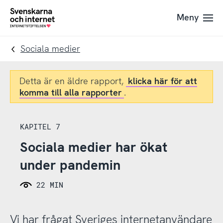
Till
Till
Meny
navigation
innehåll
To
startpage
Sociala medier
Detta är en äldre rapport,
klicka här för att
komma till alla rapporter
.
KAPITEL 7
Sociala medier har ökat
under pandemin
22 MIN
Vi har frågat Sveriges internetanvändare