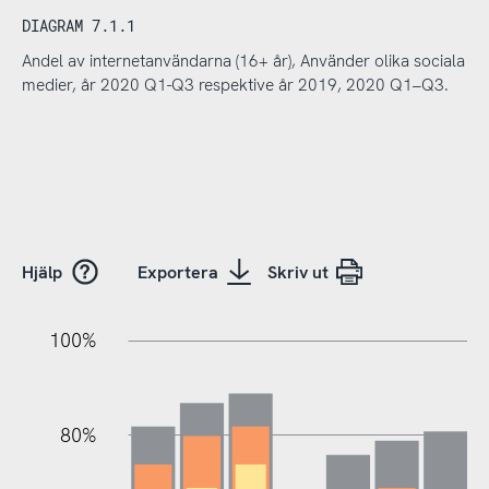
DIAGRAM 7.1.1
Andel av internetanvändarna (16+ år), Använder olika sociala
medier, år 2020 Q1-Q3 respektive år 2019, 2020 Q1–Q3.
Hjälp
Exportera
Skriv ut
20%
20%
10%
20%
40%
10%
20%
0%
100%
80%