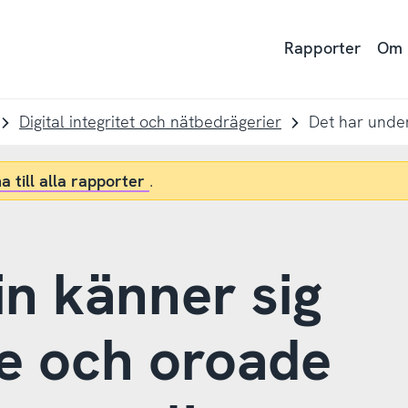
Rapporter
Om
Digital integritet och nätbedrägerier
a till alla rapporter
.
n känner sig
e och oroade