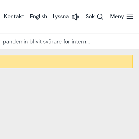
Kontakt
English
Lyssna
Sök
Meny
Lyssna
på
sidans
text
med
Det har under pandemin blivit svårare för internetanvändarna att avgöra om information på nätet är sann eller falsk
Readspeaker