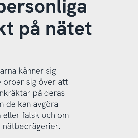
 personliga
kt på nätet
arna känner sig
oroar sig över att
inkräktar på deras
 om de kan avgöra
 eller falsk och om
v nätbedrägerier.