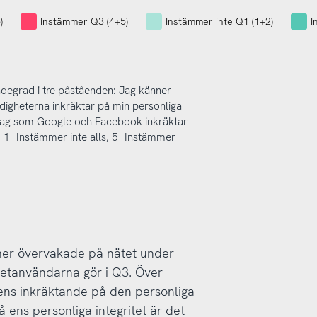
)
Instämmer Q3 (4+5)
Instämmer inte Q1 (1+2)
I
degrad i tre påståenden: Jag känner
digheterna inkräktar på min personliga
öretag som Google och Facebook inkräktar
1-5 1=Instämmer inte alls, 5=Instämmer
 mer övervakade på nätet under
netanvändarna gör i Q3. Över
gens inkräktande på den personliga
 ens personliga integritet är det