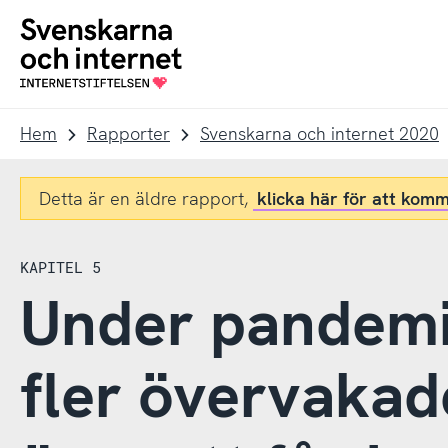
Till
Till
navigation
innehåll
To
startpage
Hem
Rapporter
Svenskarna och internet 2020
Detta är en äldre rapport,
klicka här för att komm
KAPITEL 5
Under pandemi
fler övervakad