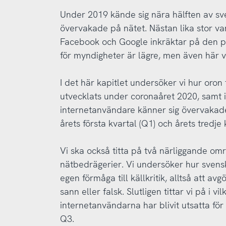
Under 2019 kände sig nära hälften av s
övervakade på nätet. Nästan lika stor va
Facebook och Google inkräktar på den pe
för myndigheter är lägre, men även här 
I det här kapitlet undersöker vi hur oron
utvecklats under coronaåret 2020, samt 
internetanvändare känner sig övervakade
årets första kvartal (Q1) och årets tredje 
Vi ska också titta på två närliggande omr
nätbedrägerier. Vi undersöker hur svens
egen förmåga till källkritik, alltså att av
sann eller falsk. Slutligen tittar vi på i v
internetanvändarna har blivit utsatta för
Q3.