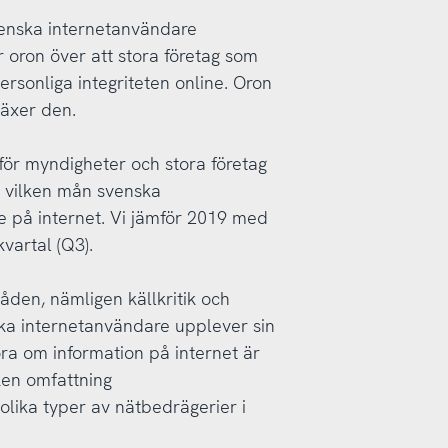
venska internetanvändare
r oron över att stora företag som
rsonliga integriteten online. Oron
växer den.
 för myndigheter och stora företag
i vilken mån svenska
 på internet. Vi jämför 2019 med
kvartal (Q3).
åden, nämligen källkritik och
ka internetanvändare upplever sin
göra om information på internet är
ilken omfattning
 olika typer av nätbedrägerier i