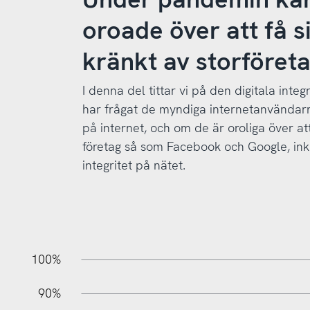
oroade över att få si
kränkt av storföret
I denna del tittar vi på den digitala integr
har frågat de myndiga internetanvändar
på internet, och om de är oroliga över a
företag så som Facebook och Google, ink
integritet på nätet.
10%
10%
20%
100%
90%