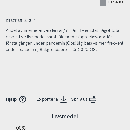
Har e-handl
DIAGRAM 4.3.1
Andel av internetanvändarna (16+ år), E-handlat något totalt
respektive livsmedel samt läkemedel/apoteksvaror för
första gången under pandemin (Obs! låg bas) vs mer frekvent
under pandemin, Bakgrundsprofil, år 2020 Q3.
Hjälp
Exportera
Skriv ut
Livsmedel
100%
20%
10%
20%
10%
10%
30%
50%
70%