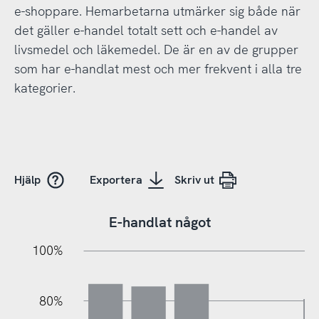
e-shoppare. Hemarbetarna utmärker sig både när
det gäller e-handel totalt sett och e-handel av
livsmedel och läkemedel. De är en av de grupper
som har e-handlat mest och mer frekvent i alla tre
kategorier.
Hjälp
Exportera
Skriv ut
E-handlat något
100%
20%
10%
20%
10%
10%
30%
50%
70%
80%