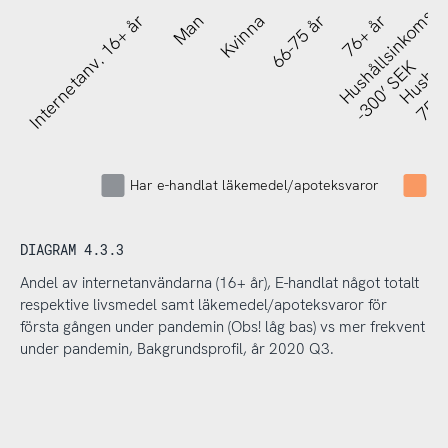
Hushållsinkomst
Hushåll
Internetanv. 16+ år
Man
Kvinna
66-75 år
76+ år
Gr
750’
-300’ SEK
Har e-handlat läkemedel/apoteksvaror
Me
DIAGRAM 4.3.3
Andel av internetanvändarna (16+ år), E-handlat något totalt
respektive livsmedel samt läkemedel/apoteksvaror för
första gången under pandemin (Obs! låg bas) vs mer frekvent
under pandemin, Bakgrundsprofil, år 2020 Q3.