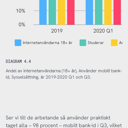
10%
0%
2019
2020 Q1
L
Internetanvändarna 18+ år
Studerar
Arbe
DIAGRAM 4.4
Andel av internetanvändarna (18+ år), Använder mobilt bank-
id, Sysselsättning, år 2019-2020 Q1 och Q3.
Ser vi till de arbetande så använder praktiskt
taget alla – 98 procent – mobilt bank-id i Q3, vilket