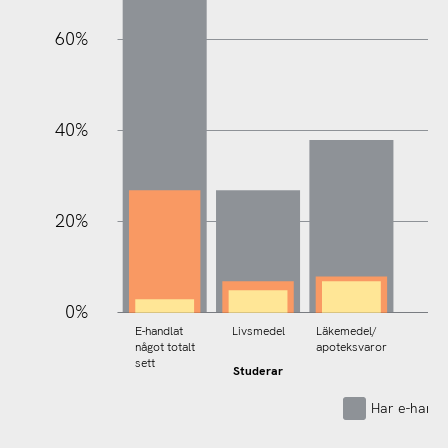
60%
100%
40%
20%
0%
E-handlat
Livsmedel
Läkemedel/
något totalt
apoteksvaror
sett
Studerar
Har e-handl