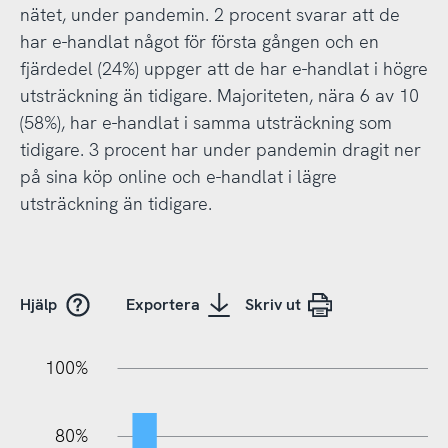
nätet, under pandemin. 2 procent svarar att de
har e-handlat något för första gången och en
fjärdedel (24%) uppger att de har e-handlat i högre
utsträckning än tidigare. Majoriteten, nära 6 av 10
(58%), har e-handlat i samma utsträckning som
tidigare. 3 procent har under pandemin dragit ner
på sina köp online och e-handlat i lägre
utsträckning än tidigare.
Hjälp
Exportera
Skriv ut
10%
20%
10%
20%
90%
70%
50%
30%
100%
80%