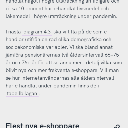
handlat något i högre utsträckning än tidigare och
cirka 10 procent har e-handlat livsmedel och
läkemedel i högre utsträckning under pandemin.
I nästa
diagram 4.3
ska vi titta på de som e-
handlar utifrån en rad olika demografiska och
socioekonomiska variabler. Vi ska bland annat
jämföra pensionärernas två åldersintervall 66–75
år och 76+ år för att se ännu mer i detalj vilka som
blivit nya och mer frekventa e-shoppare. Vill man
se hur internetanvändarnas alla åldersintervall
har e-handlat under pandemin finns de i
tabellbilagan
.
Flest nya e-shoppare