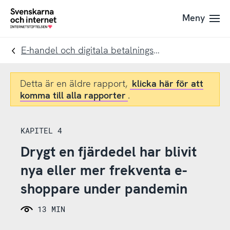
Till
Till
Meny
navigation
innehåll
To
startpage
E-handel och digitala betalningslösningar
Detta är en äldre rapport,
klicka här för att
komma till alla rapporter
.
KAPITEL 4
Drygt en fjärdedel har blivit
nya eller mer frekventa e-
shoppare under pandemin
13 MIN