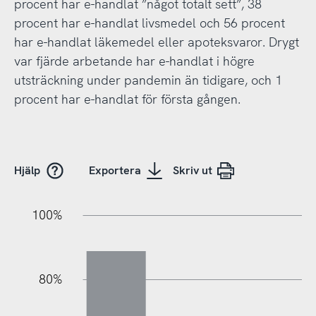
procent har e-handlat ”något totalt sett”, 38
procent har e-handlat livsmedel och 56 procent
har e-handlat läkemedel eller apoteksvaror. Drygt
var fjärde arbetande har e-handlat i högre
utsträckning under pandemin än tidigare, och 1
procent har e-handlat för första gången.
Hjälp
Exportera
Skriv ut
100%
20%
40%
20%
80%