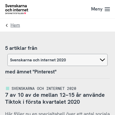
Till
Till
Meny
navigation
innehåll
To
startpage
Hem
5 artiklar från
med ämnet "Pinterest"
SVENSKARNA OCH INTERNET 2020
7 av 10 av de mellan 12–15 år använde
Tiktok i första kvartalet 2020
Här följer nu en specialtabell över ett antal sociala