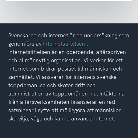
nyhetsbrev
och
har
tagit
del
Svenskarna och internet är en undersökning som
av
genomförs av
Internetstiftelsen
.
integritetspolicyn
Internetstiftelsen är en oberoende, affärsdriven
och allmännyttig organisation. Vi verkar för ett
internet som bidrar positivt till människan och
samhället. Vi ansvarar för internets svenska
toppdomän .se och sköter drift och
administration av toppdomänen .nu. Intäkterna
från affärsverksamheten finansierar en rad
satsningar i syfte att möjliggöra att människor
ska vilja, våga och kunna använda internet.