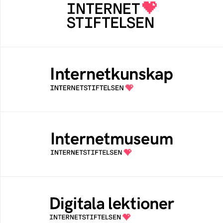
Internetstiftelsen verkar för ett internet som
bidrar positivt till människan och samhället
Internetkunskap
Samlad kunskap som hjälper dig att bli en
säker och medveten internetanvändare
Internetmuseum
Ett digitalt museum som byggts, och kureras
av Internetstiftelsen
Digitala lektioner
Öppen digital lärresurs med färdiga lektioner
för alla stadier i grundskolan