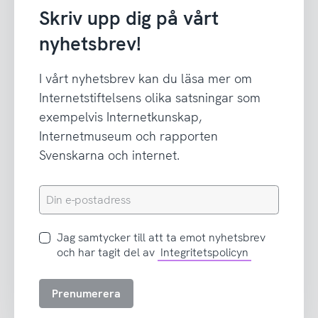
Skriv upp dig på vårt
nyhetsbrev!
I vårt nyhetsbrev kan du läsa mer om
Internetstiftelsens olika satsningar som
exempelvis Internetkunskap,
Internetmuseum och rapporten
Svenskarna och internet.
Din
e-
postadress
Jag
Jag samtycker till att ta emot nyhetsbrev
samtycker
och har tagit del av
Integritetspolicyn
till
att
Prenumerera
ta
emot