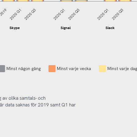
Microsoft
2019
2020 Q1
2020 Q3
2020 Q1
2020 Q3
2020 Q1
2020 Q3
Teams
Skype
Signal
Slack
Minst någon gång
Minst varje vecka
Minst varje da
 av olika samtals- och
är data saknas för 2019 samt Q1 har