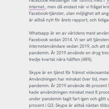
Facebook Messenger har funnits med i
t
internet
, men då endast när vi frågat kr
Facebook-tjänster, utan möjlighet att ang
är alltså nytt för årets rapport, och tidiga
Whatsapp är en av världens mest använd
Facebook sedan 2014. Vi ser att tjänsten
internetanvändare sedan 2019, och att de
pandemin. År 2019 använde en dryg tred
tredje kvartal nära hälften (48%).
Skype är en tjänst för främst videosamta
Användningen har minskat över tid, men 
pandemin. År 2019 använde 46 procent S
hade användningen minskat med 8 proce
under pandemin tagit fart igen och gått 
procent i Q3. Skype är alltså nästan till