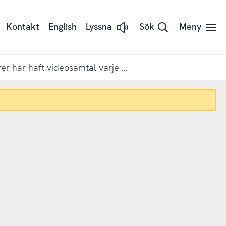
Kontakt
English
Lyssna
Sök
Meny
Lyssna
på
sidans
text
med
2 av 10 pensionärer har haft videosamtal varje vecka under pandemin
Readspeaker