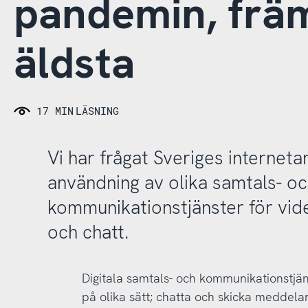
pandemin, främ
äldsta
17 MIN
LÄSNING
Vi har frågat Sveriges interne
användning av olika samtals- o
kommunikationstjänster för vid
och chatt.
Digitala samtals- och kommunikationstjä
på olika sätt; chatta och skicka meddela