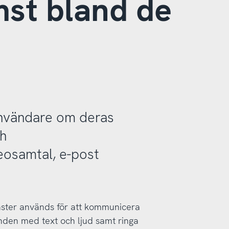
st bland de
tanvändare om deras
ch
eosamtal, e-post
nster används för att kommunicera
nden med text och ljud samt ringa