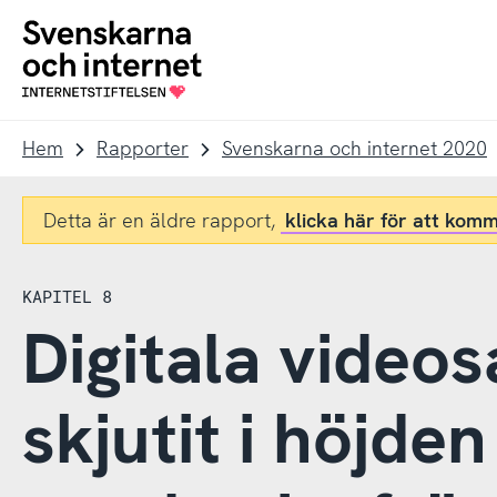
Till
Till
navigation
innehåll
To
startpage
Hem
Rapporter
Svenskarna och internet 2020
Detta är en äldre rapport,
klicka här för att komm
KAPITEL 8
Digitala video
skjutit i höjde