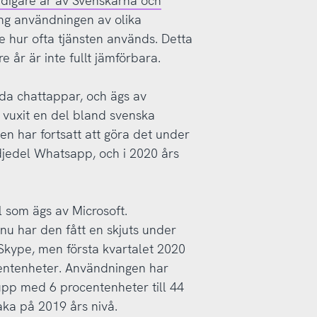
idigare år av Svenskarna och
ing användningen av olika
e hur ofta tjänsten används. Detta
re år är inte fullt jämförbara.
a chattappar, och ägs av
 vuxit en del bland svenska
n har fortsatt att göra det under
jedel Whatsapp, och i 2020 års
l som ägs av Microsoft.
nu har den fått en skjuts under
kype, men första kvartalet 2020
ntenheter. Användningen har
upp med 6 procentenheter till 44
baka på 2019 års nivå.