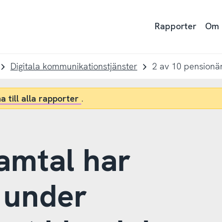
Rapporter
Om
Digitala kommunikationstjänster
a till alla rapporter
.
samtal har
n under