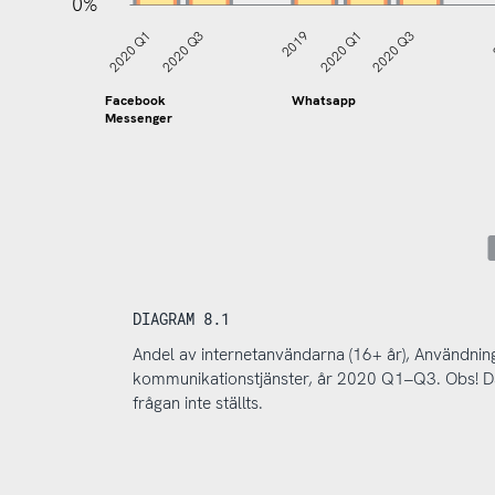
0%
2020 Q1
2020 Q3
2019
2020 Q1
2020 Q3
Facebook
Whatsapp
Messenger
DIAGRAM 8.1
Andel av internetanvändarna (16+ år), Användning
kommunikationstjänster, år 2020 Q1–Q3. Obs! D
frågan inte ställts.