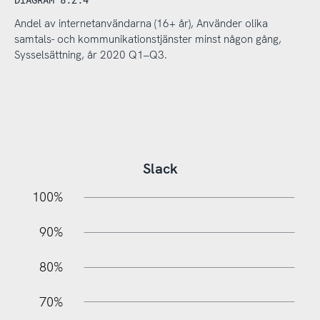
Andel av internetanvändarna (16+ år), Använder olika
samtals- och kommunikationstjänster minst någon gång,
Sysselsättning, år 2020 Q1–Q3.
Slack
10%
20%
10%
100%
90%
80%
70%