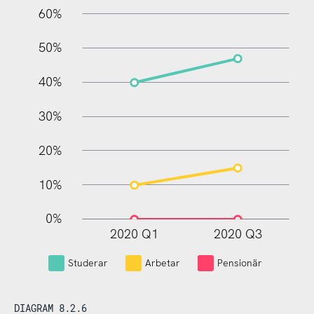
60%
10%
50%
40%
30%
20%
10%
0%
2020 Q1
2020 Q3
L
Studerar
Arbetar
Pensionär
DIAGRAM 8.2.6