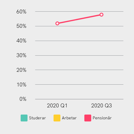
60%
10%
50%
40%
30%
20%
10%
0%
2020 Q1
2020 Q3
L
Studerar
Arbetar
Pensionär