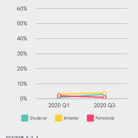
60%
10%
50%
40%
30%
20%
10%
0%
2020 Q1
2020 Q3
L
Studerar
Arbetar
Pensionär
DIAGRAM 8.2.4