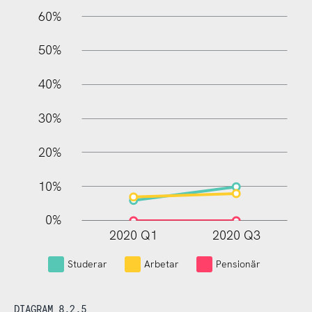
60%
10%
50%
40%
30%
20%
10%
0%
2020 Q1
2020 Q3
L
Studerar
Arbetar
Pensionär
DIAGRAM 8.2.5