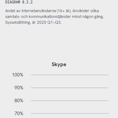
DIAGRAM 8.2.2
Andel av internetanvändarna (16+ år), Använder olika
samtals- och kommunikationstjänster minst någon gång,
Sysselsättning, år 2020 Q1–Q3.
Skype
10%
20%
10%
100%
90%
80%
70%