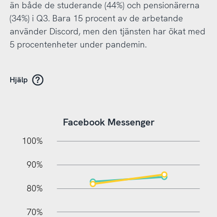
än både de studerande (44%) och pensionärerna
(34%) i Q3. Bara 15 procent av de arbetande
använder Discord, men den tjänsten har ökat med
5 procentenheter under pandemin.
Hjälp
Facebook Messenger
10%
20%
10%
100%
90%
80%
70%