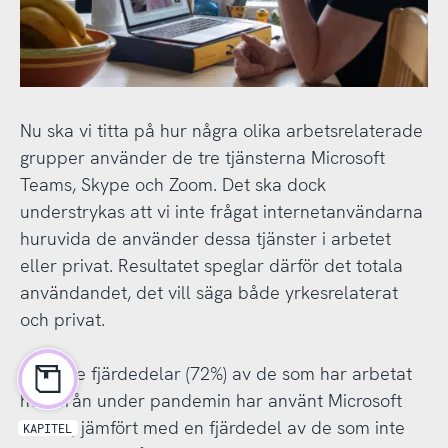
Nu ska vi titta på hur några olika arbetsrelaterade
grupper använder de tre tjänsterna Microsoft
Teams, Skype och Zoom. Det ska dock
understrykas att vi inte frågat internetanvändarna
huruvida de använder dessa tjänster i arbetet
eller privat. Resultatet speglar därför det totala
användandet, det vill säga både yrkesrelaterat
och privat.
Nära tre fjärdedelar (72%) av de som har arbetat
hemifrån under pandemin har använt Microsoft
Teams, jämfört med en fjärdedel av de som inte
KAPITEL