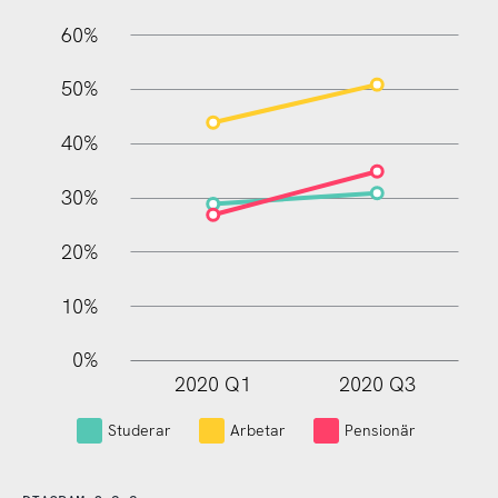
60%
10%
50%
40%
30%
20%
10%
0%
2020 Q1
2020 Q3
L
Studerar
Arbetar
Pensionär