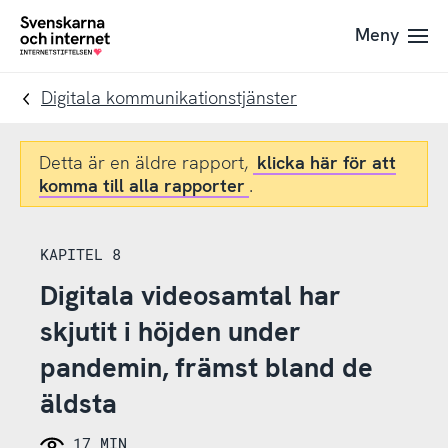
Till
Till
Meny
navigation
innehåll
To
startpage
Digitala kommunikationstjänster
Detta är en äldre rapport,
klicka här för att
komma till alla rapporter
.
KAPITEL 8
Digitala videosamtal har
skjutit i höjden under
pandemin, främst bland de
äldsta
17 MIN