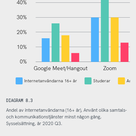
40%
30%
20%
10%
0%
Google Meet/Hangout
Zoom
L
Internetanvändarna 16+ år
Studerar
Arbe
DIAGRAM 8.3
Andel av internetanvändarna (16+ år), Använt olika samtals-
och kommunikationstjänster minst någon gång,
Sysselsättning, år 2020 Q3.