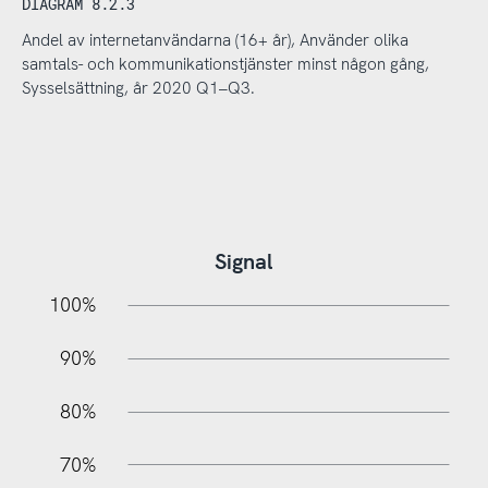
DIAGRAM 8.2.3
Andel av internetanvändarna (16+ år), Använder olika
samtals- och kommunikationstjänster minst någon gång,
Sysselsättning, år 2020 Q1–Q3.
Signal
10%
20%
10%
100%
90%
80%
70%