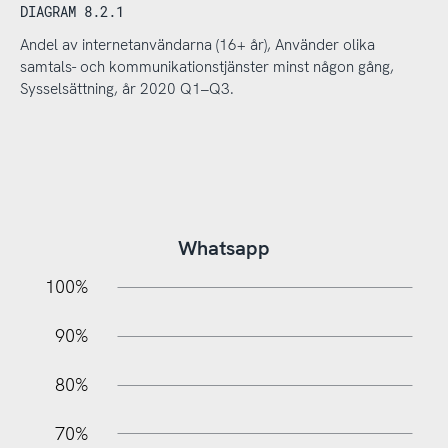
DIAGRAM 8.2.1
Andel av internetanvändarna (16+ år), Använder olika
samtals- och kommunikationstjänster minst någon gång,
Sysselsättning, år 2020 Q1–Q3.
Whatsapp
10%
20%
10%
100%
90%
80%
70%