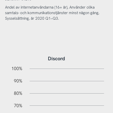
Andel av internetanvändarna (16+ år), Använder olika
samtals- och kommunikationstjänster minst någon gång,
Sysselsättning, år 2020 Q1–Q3.
Discord
10%
20%
10%
100%
90%
80%
70%