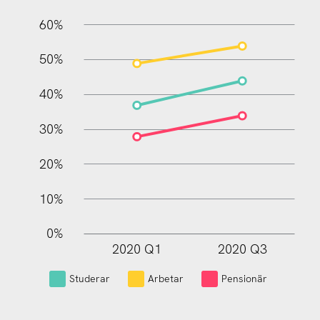
60%
10%
50%
40%
30%
20%
10%
0%
2020 Q1
2020 Q3
L
Studerar
Arbetar
Pensionär