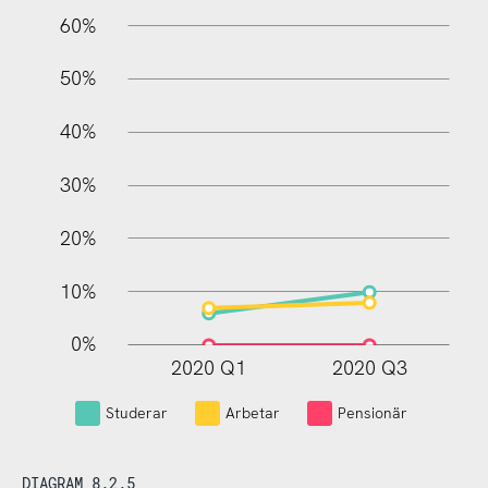
60%
10%
50%
40%
30%
20%
10%
0%
2020 Q1
2020 Q3
L
Studerar
Arbetar
Pensionär
DIAGRAM 8.2.5