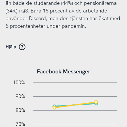
än både de studerande (44%) och pensionärerna
(34%) i Q3. Bara 15 procent av de arbetande
använder Discord, men den tjänsten har ökat med
5 procentenheter under pandemin.
Hjälp
Facebook Messenger
10%
20%
10%
100%
90%
80%
70%