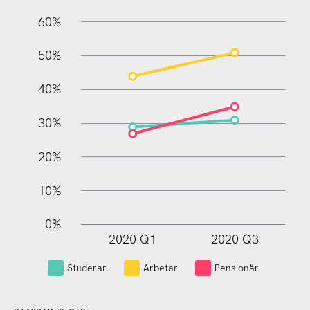
60%
10%
50%
40%
30%
20%
10%
0%
2020 Q1
2020 Q3
L
Studerar
Arbetar
Pensionär