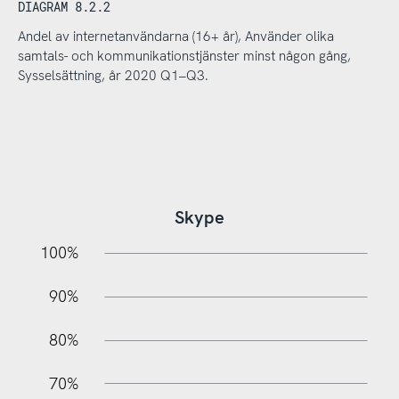
DIAGRAM 8.2.2
Andel av internetanvändarna (16+ år), Använder olika
samtals- och kommunikationstjänster minst någon gång,
Sysselsättning, år 2020 Q1–Q3.
Skype
10%
20%
10%
100%
90%
80%
70%