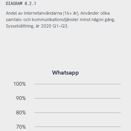
DIAGRAM 8.2.1
Andel av internetanvändarna (16+ år), Använder olika
samtals- och kommunikationstjänster minst någon gång,
Sysselsättning, år 2020 Q1–Q3.
Whatsapp
10%
20%
10%
100%
90%
80%
70%