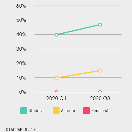
60%
10%
50%
40%
30%
20%
10%
0%
2020 Q1
2020 Q3
L
Studerar
Arbetar
Pensionär
DIAGRAM 8.2.6