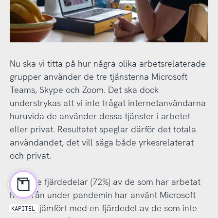
Nu ska vi titta på hur några olika arbetsrelaterade
grupper använder de tre tjänsterna Microsoft
Teams, Skype och Zoom. Det ska dock
understrykas att vi inte frågat internetanvändarna
huruvida de använder dessa tjänster i arbetet
eller privat. Resultatet speglar därför det totala
användandet, det vill säga både yrkesrelaterat
och privat.
Nära tre fjärdedelar (72%) av de som har arbetat
hemifrån under pandemin har använt Microsoft
Teams, jämfört med en fjärdedel av de som inte
KAPITEL