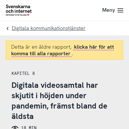
Till
Till
Meny
navigation
innehåll
To
startpage
Digitala kommunikationstjänster
Detta är en äldre rapport,
klicka här för att
komma till alla rapporter
.
KAPITEL 8
Digitala videosamtal har
skjutit i höjden under
pandemin, främst bland de
äldsta
18 MIN