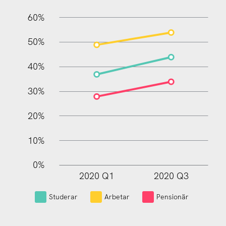
60%
10%
50%
40%
30%
20%
10%
0%
2020 Q1
2020 Q3
L
Studerar
Arbetar
Pensionär