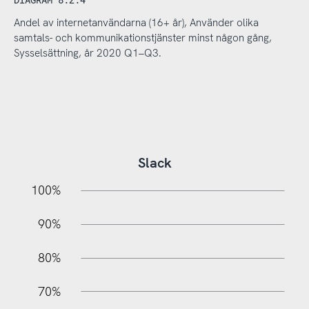
Andel av internetanvändarna (16+ år), Använder olika
samtals- och kommunikationstjänster minst någon gång,
Sysselsättning, år 2020 Q1–Q3.
Slack
10%
20%
10%
100%
90%
80%
70%