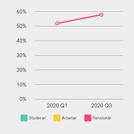
60%
10%
50%
40%
30%
20%
10%
0%
2020 Q1
2020 Q3
L
Studerar
Arbetar
Pensionär