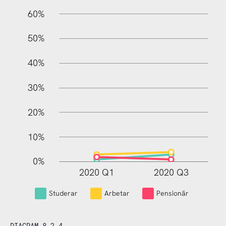
60%
10%
50%
40%
30%
20%
10%
0%
2020 Q1
2020 Q3
L
Studerar
Arbetar
Pensionär
DIAGRAM 8.2.4