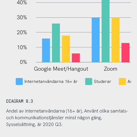
40%
30%
20%
10%
0%
Google Meet/Hangout
Zoom
L
Internetanvändarna 16+ år
Studerar
Arbe
DIAGRAM 8.3
Andel av internetanvändarna (16+ år), Använt olika samtals-
och kommunikationstjänster minst någon gång,
Sysselsättning, år 2020 Q3.