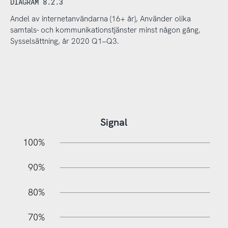
DIAGRAM 8.2.3
Andel av internetanvändarna (16+ år), Använder olika
samtals- och kommunikationstjänster minst någon gång,
Sysselsättning, år 2020 Q1–Q3.
Signal
10%
20%
10%
100%
90%
80%
70%