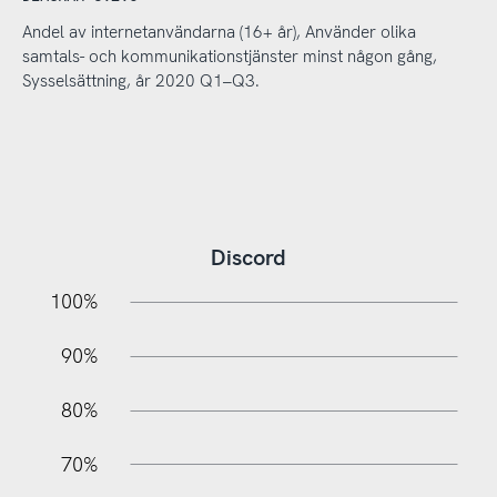
Andel av internetanvändarna (16+ år), Använder olika
samtals- och kommunikationstjänster minst någon gång,
Sysselsättning, år 2020 Q1–Q3.
Discord
10%
20%
10%
100%
90%
80%
70%