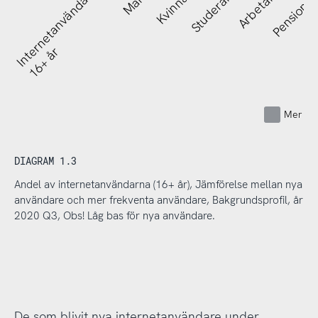
Internetanvändare
Man
Kvinna
Studerar
Arbetar
Pensionä
16+ år
Mer fr
DIAGRAM 1.3
Andel av internetanvändarna (16+ år), Jämförelse mellan nya
användare och mer frekventa användare, Bakgrundsprofil, år
2020 Q3, Obs! Låg bas för nya användare.
De som blivit nya internetanvändare under