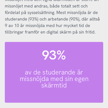
missnöjet med andras, både totalt sett och
fördelat på sysselsättning. Mest missnöjda är de
studerande (93%) och arbetande (90%), där alltså
9 av 10 är missnöjda med hur mycket tid de
tillbringar framför en digital skärm på sin fritid.
93%
av de studerande är
missnöjda med sin egen
skärmtid