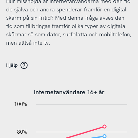
Hur missnöjda är internetanvändarna med den tid
de själva och andra spenderar framför en digital
skärm på sin fritid? Med denna fråga avses den
tid som tillbringas framför olika typer av digitala
skärmar så som dator, surfplatta och mobiltelefon,
men alltså inte tv.
Hjälp
Internetanvändare 16+ år
10%
20%
10%
20%
90%
70%
50%
30%
100%
80%