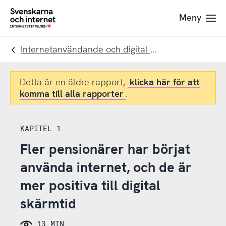
Till
Till
Meny
navigation
innehåll
To
startpage
Internetanvändande och digital skärmtid
Detta är en äldre rapport,
klicka här för att
komma till alla rapporter
.
KAPITEL 1
Fler pensionärer har börjat
använda internet, och de är
mer positiva till digital
skärmtid
13 MIN