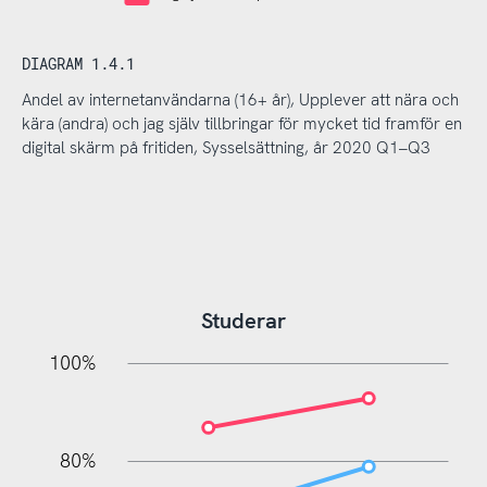
DIAGRAM 1.4.1
Andel av internetanvändarna (16+ år), Upplever att nära och
kära (andra) och jag själv tillbringar för mycket tid framför en
digital skärm på fritiden, Sysselsättning, år 2020 Q1–Q3
Studerar
20%
10%
20%
10%
20%
10%
20%
0%
100%
80%