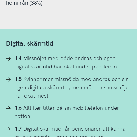
hemifrån (38%).
Digital skärmtid
1.4
Missnöjet med både andras och egen
digital skärmtid har ökat under pandemin
1.5
Kvinnor mer missnöjda med andras och sin
egen digitala skärmtid, men männens missnöje
har ökat mest
1.6
Allt fler tittar på sin mobiltelefon under
natten
1.7
Digital skärmtid får pensionärer att känna
sig mer sociala – men tvärtom för de