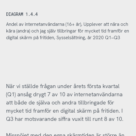
DIAGRAM 1.4.4
Andel av internetanvändarna (16+ år), Upplever att nära och
kära (andra) och jag själv tillbringar för mycket tid framför en
digital skärm på fritiden, Sysselsättning, år 2020 Q1–Q3
När vi ställde frågan under årets första kvartal
(Q1) ansåg drygt 7 av 10 av internetanvändarna
att både de själva och andra tillbringade för
mycket tid framför en digital skärm på fritiden. I
Q3 har motsvarande siffra vuxit till runt 8 av 10.
Missnöjet med den egna skärmtiden är större än