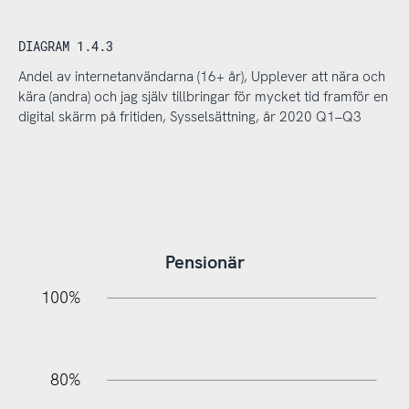
DIAGRAM 1.4.3
Andel av internetanvändarna (16+ år), Upplever att nära och
kära (andra) och jag själv tillbringar för mycket tid framför en
digital skärm på fritiden, Sysselsättning, år 2020 Q1–Q3
Pensionär
20%
10%
20%
10%
20%
10%
20%
0%
100%
80%