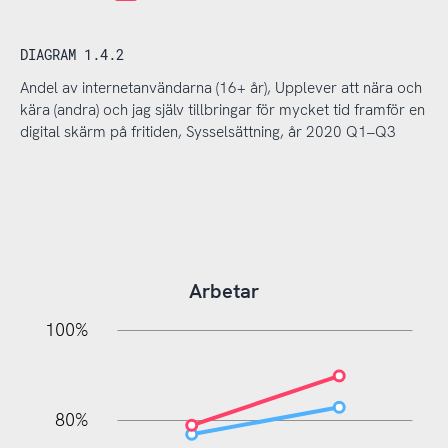
DIAGRAM 1.4.2
Andel av internetanvändarna (16+ år), Upplever att nära och
kära (andra) och jag själv tillbringar för mycket tid framför en
digital skärm på fritiden, Sysselsättning, år 2020 Q1–Q3
Arbetar
20%
10%
20%
10%
20%
10%
20%
0%
100%
80%