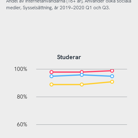
Andel av internetanvändarna (16+ år), Använder olika sociala
medier, Sysselsättning, år 2019–2020 Q1 och Q3.
Studerar
20%
10%
20%
10%
20%
10%
20%
0%
100%
80%
60%