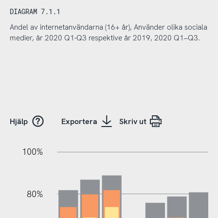
DIAGRAM 7.1.1
Andel av internetanvändarna (16+ år), Använder olika sociala
medier, år 2020 Q1-Q3 respektive år 2019, 2020 Q1–Q3.
Hjälp
Exportera
Skriv ut
20%
20%
10%
20%
40%
10%
20%
0%
100%
80%