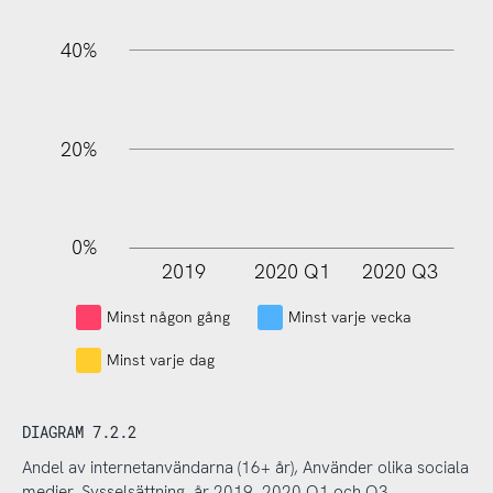
100%
40%
20%
0%
2019
2020 Q1
2020 Q3
L
Minst någon gång
Minst varje vecka
Minst varje dag
DIAGRAM 7.2.2
Andel av internetanvändarna (16+ år), Använder olika sociala
medier, Sysselsättning, år 2019–2020 Q1 och Q3.