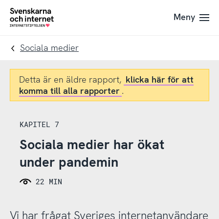
Till
Till
Meny
navigation
innehåll
To
startpage
Sociala medier
Detta är en äldre rapport,
klicka här för att
komma till alla rapporter
.
KAPITEL 7
Sociala medier har ökat
under pandemin
22 MIN
Vi har frågat Sveriges internetanvändare