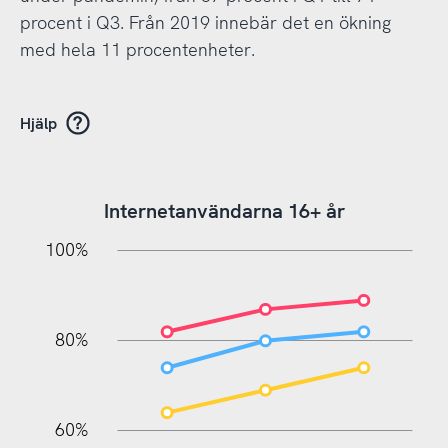
procent i Q3. Från 2019 innebär det en ökning
med hela 11 procentenheter.
Hjälp
Internetanvändarna 16+ år
20%
10%
20%
10%
20%
10%
20%
0%
100%
80%
60%