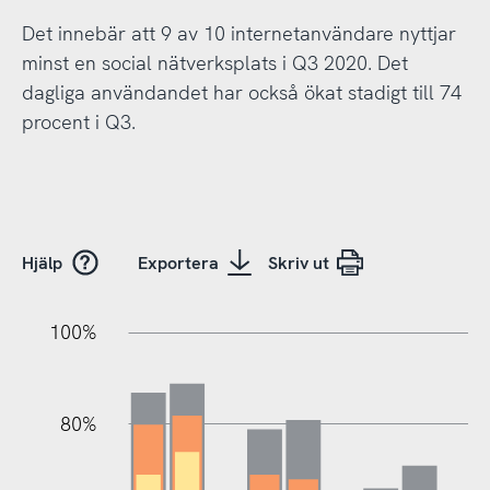
Det innebär att 9 av 10 internetanvändare nyttjar
minst en social nätverksplats i Q3 2020. Det
dagliga användandet har också ökat stadigt till 74
procent i Q3.
Hjälp
Exportera
Skriv ut
100%
20%
40%
20%
80%