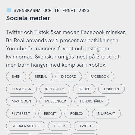
SVENSKARNA OCH INTERNET 2023
Sociala medier
Twitter och Tiktok ökar medan Facebook minskar.
Be Real används av 6 procent av befolkningen.
Youtube är männens favorit och Instagram
kvinnornas. Svenskar umgås mest på Snapchat
men barn hänger med kompisar i Roblox.
BARN
BEREAL
DISCORD
FACEBOOK
FLASHBACK
INSTAGRAM
JODEL
LINKEDIN
MASTODON
MESSENGER
PENSIONÄRER
PINTEREST
REDDIT
ROBLOX
SNAPCHAT
SOCIALA MEDIER
TIKTOK
TWITCH