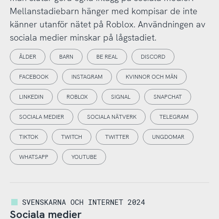
Mellanstadiebarn hänger med kompisar de inte
känner utanför nätet på Roblox. Användningen av
sociala medier minskar på lågstadiet.
ÅLDER
BARN
BE REAL
DISCORD
FACEBOOK
INSTAGRAM
KVINNOR OCH MÄN
LINKEDIN
ROBLOX
SIGNAL
SNAPCHAT
SOCIALA MEDIER
SOCIALA NÄTVERK
TELEGRAM
TIKTOK
TWITCH
TWITTER
UNGDOMAR
WHATSAPP
YOUTUBE
SVENSKARNA OCH INTERNET 2024
Sociala medier