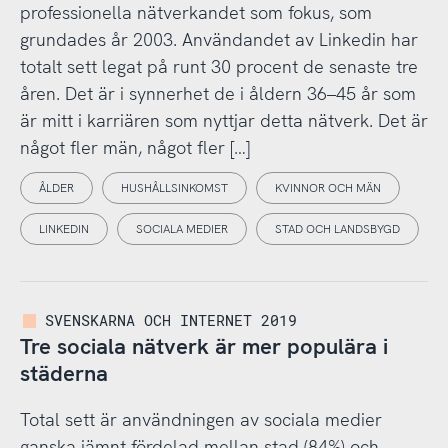
professionella nätverkandet som fokus, som
grundades år 2003. Användandet av Linkedin har
totalt sett legat på runt 30 procent de senaste tre
åren. Det är i synnerhet de i åldern 36–45 år som
är mitt i karriären som nyttjar detta nätverk. Det är
något fler män, något fler […]
ÅLDER
HUSHÅLLSINKOMST
KVINNOR OCH MÄN
LINKEDIN
SOCIALA MEDIER
STAD OCH LANDSBYGD
SVENSKARNA OCH INTERNET 2019
Tre sociala nätverk är mer populära i
städerna
Total sett är användningen av sociala medier
ganska jämnt fördelad mellan stad (84%) och