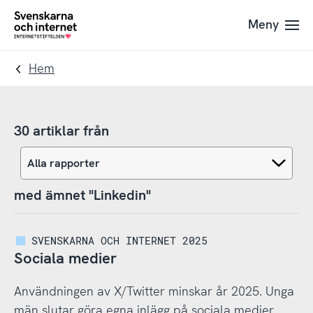
Till
Till
Meny
navigation
innehåll
To
startpage
Hem
30 artiklar från
med ämnet "Linkedin"
SVENSKARNA OCH INTERNET 2025
Sociala medier
Användningen av X/Twitter minskar år 2025. Unga
män slutar göra egna inlägg på sociala medier.