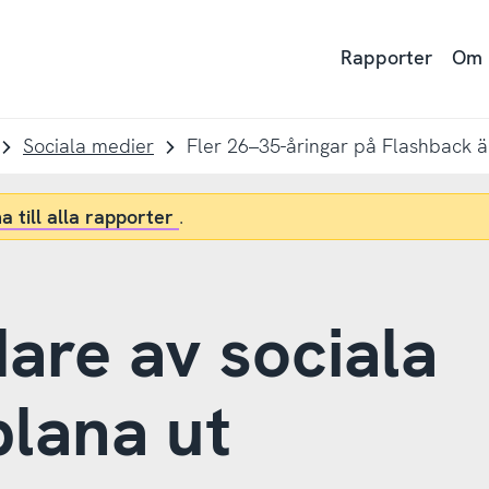
Rapporter
Om
Sociala medier
a till alla rapporter
.
are av sociala
plana ut