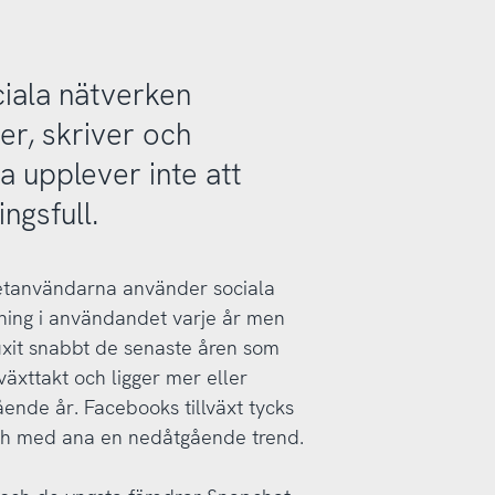
ciala nätverken
der, skriver och
 upplever inte att
ngsfull.
rnetanvändarna använder sociala
kning i användandet varje år men
uxit snabbt de senaste åren som
växttakt och ligger mer eller
nde år. Facebooks tillväxt tycks
 och med ana en nedåtgående trend.