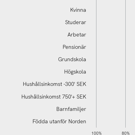
Kvinna
Studerar
Arbetar
Pensionär
Samtliga - Anv. sociala medier
Grundskola
Högskola
Hushållsinkomst -300' SEK
Hushållsinkomst 750'+ SEK
Barnfamiljer
Födda utanför Norden
110%
120%
140%
120%
-20%
-10%
10%
20%
0%
100%
80%