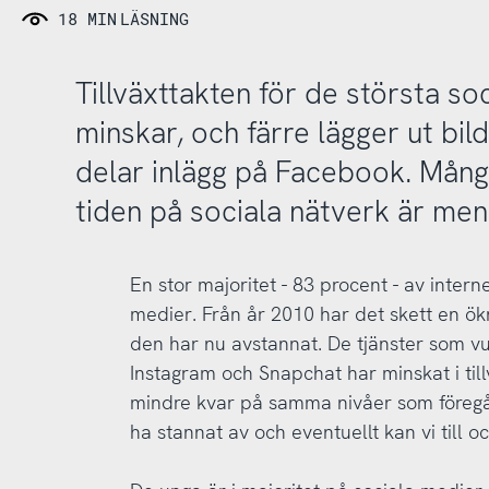
18 MIN
LÄSNING
Tillväxttakten för de största so
minskar, och färre lägger ut bil
delar inlägg på Facebook. Många
tiden på sociala nätverk är meni
En stor majoritet - 83 procent - av inte
medier. Från år 2010 har det skett en ö
den har nu avstannat. De tjänster som v
Instagram och Snapchat har minskat i till
mindre kvar på samma nivåer som föregåe
ha stannat av och eventuellt kan vi till