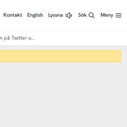
Kontakt
English
Lyssna
Sök
Meny
Lyssna
på
sidans
text
med
Fler 26–35-åringar på Flashback än på Twitter och Linkedin
Readspeaker