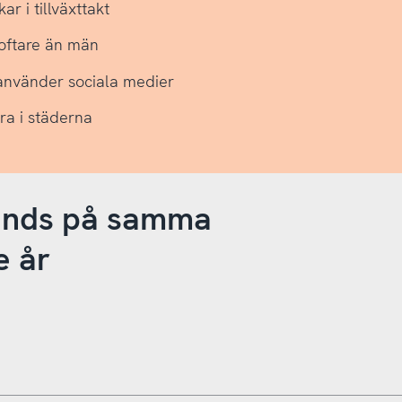
r i tillväxttakt
 oftare än män
 använder sociala medier
ra i städerna
änds på samma
e år