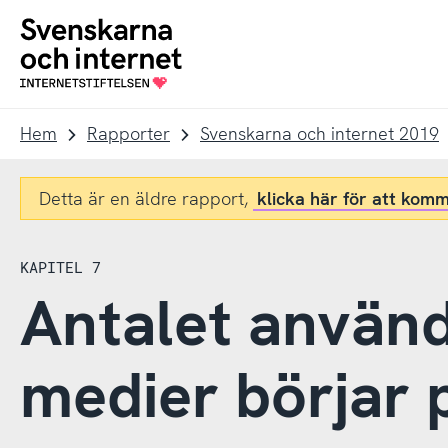
Till
Till
navigation
innehåll
To
startpage
Hem
Rapporter
Svenskarna och internet 2019
Detta är en äldre rapport,
klicka här för att komm
KAPITEL 7
Antalet använd
medier börjar 