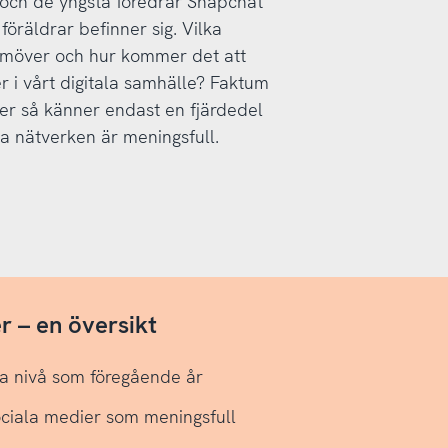
 och de yngsta föredrar Snapchat
öräldrar befinner sig. Vilka
amöver och hur kommer det att
r i vårt digitala samhälle? Faktum
er så känner endast en fjärdedel
la nätverken är meningsfull.
 – en översikt
a nivå som föregående år
sociala medier som meningsfull