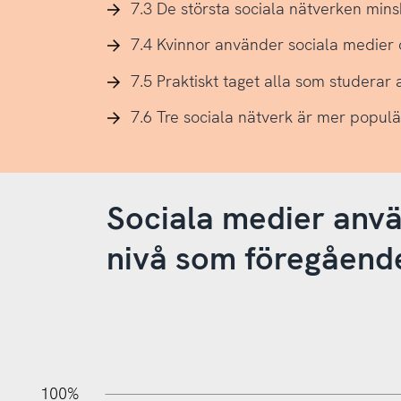
7.3 De största sociala nätverken minska
7.4 Kvinnor använder sociala medier
7.5 Praktiskt taget alla som studerar
7.6 Tre sociala nätverk är mer populä
Sociala medier anv
nivå som föregåend
10%
10%
20%
100%