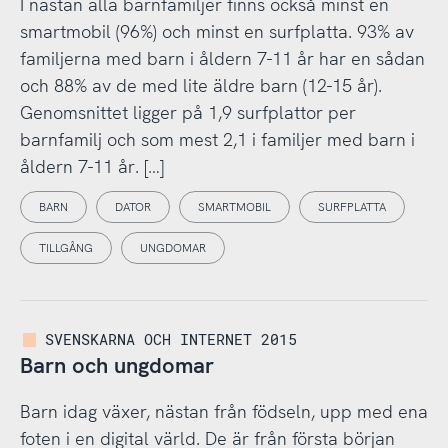
I nästan alla barnfamiljer finns också minst en
smartmobil (96%) och minst en surfplatta. 93% av
familjerna med barn i åldern 7-11 år har en sådan
och 88% av de med lite äldre barn (12-15 år).
Genomsnittet ligger på 1,9 surfplattor per
barnfamilj och som mest 2,1 i familjer med barn i
åldern 7-11 år. […]
BARN
DATOR
SMARTMOBIL
SURFPLATTA
TILLGÅNG
UNGDOMAR
SVENSKARNA OCH INTERNET 2015
Barn och ungdomar
Barn idag växer, nästan från födseln, upp med ena
foten i en digital värld. De är från första början