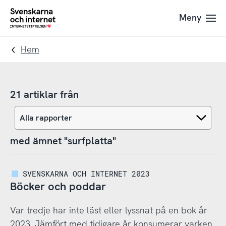
Till
Till
Meny
navigation
innehåll
To
startpage
Hem
21 artiklar från
med ämnet "surfplatta"
SVENSKARNA OCH INTERNET 2023
Böcker och poddar
Var tredje har inte läst eller lyssnat på en bok år
2023. Jämfört med tidigare år konsumerar varken