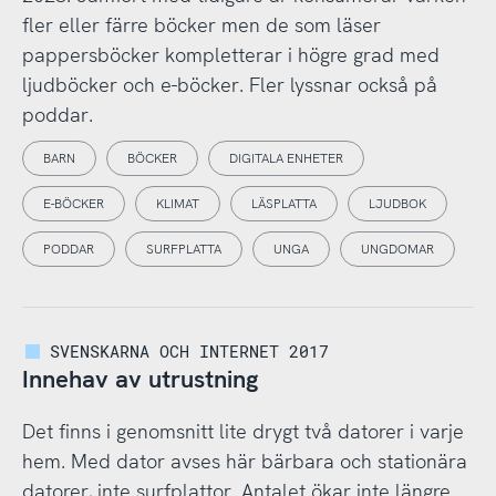
fler eller färre böcker men de som läser
pappersböcker kompletterar i högre grad med
ljudböcker och e-böcker. Fler lyssnar också på
poddar.
BARN
BÖCKER
DIGITALA ENHETER
E-BÖCKER
KLIMAT
LÄSPLATTA
LJUDBOK
PODDAR
SURFPLATTA
UNGA
UNGDOMAR
SVENSKARNA OCH INTERNET 2017
Innehav av utrustning
Det finns i genomsnitt lite drygt två datorer i varje
hem. Med dator avses här bärbara och stationära
datorer, inte surfplattor. Antalet ökar inte längre