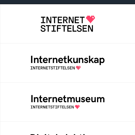
Internetstiftelsen
Internetstiftelsen verkar för ett internet som
bidrar positivt till människan och samhället
Internetkunskap
Samlad kunskap som hjälper dig att bli en
säker och medveten internetanvändare
Internetmuseum
Ett digitalt museum som byggts, och kureras
av Internetstiftelsen
Digitala lektioner