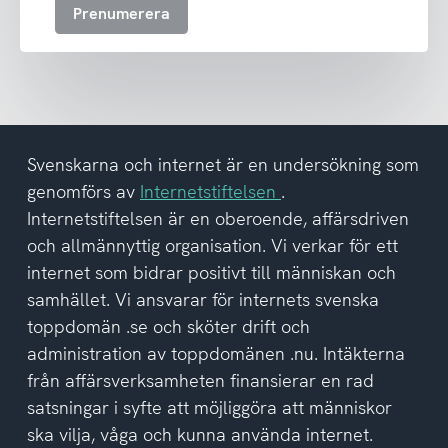
Prenumerera
ta
emot
nyhetsbrev
och
har
tagit
del
Svenskarna och internet är en undersökning som
av
genomförs av
Internetstiftelsen
.
integritetspolicyn
Internetstiftelsen är en oberoende, affärsdriven
och allmännyttig organisation. Vi verkar för ett
internet som bidrar positivt till människan och
samhället. Vi ansvarar för internets svenska
toppdomän .se och sköter drift och
administration av toppdomänen .nu. Intäkterna
från affärsverksamheten finansierar en rad
satsningar i syfte att möjliggöra att människor
ska vilja, våga och kunna använda internet.