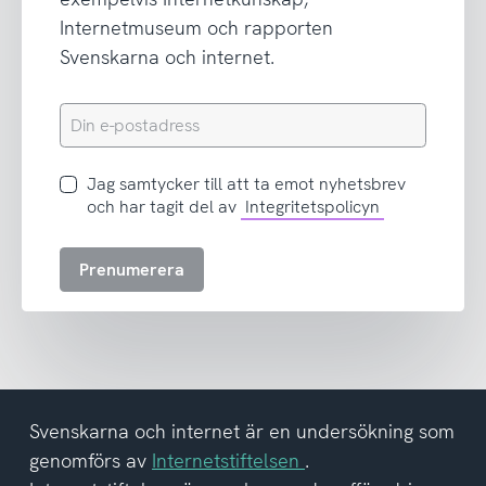
Internetmuseum och rapporten
Svenskarna och internet.
Din
e-
postadress
Jag
Jag samtycker till att ta emot nyhetsbrev
samtycker
och har tagit del av
Integritetspolicyn
till
att
Prenumerera
ta
emot
nyhetsbrev
och
har
tagit
del
Svenskarna och internet är en undersökning som
av
genomförs av
Internetstiftelsen
.
integritetspolicyn