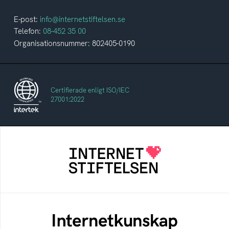
E-post:
info@internetstiftelsen.se
Telefon:
08-452 35 00
Organisationsnummer: 802405-0190
Certifierade enligt ISO/IEC
27001:2022
Internetstiftelsen
Internetstiftelsen verkar för ett internet som
bidrar positivt till människan och samhället
Internetkunskap
Samlad kunskap som hjälper dig att bli en