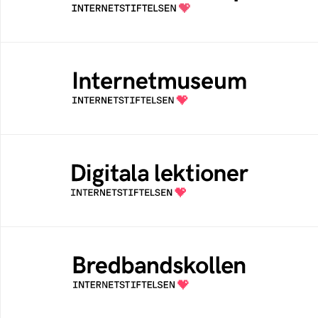
säker och medveten internetanvändare
Internetmuseum
Ett digitalt museum som byggts, och kureras
av Internetstiftelsen
Digitala lektioner
Öppen digital lärresurs med färdiga lektioner
för alla stadier i grundskolan
Bredbandskollen
Bredbandskollen är ett oberoende
konsumentverktyg som drivs av
Internetstiftelsen