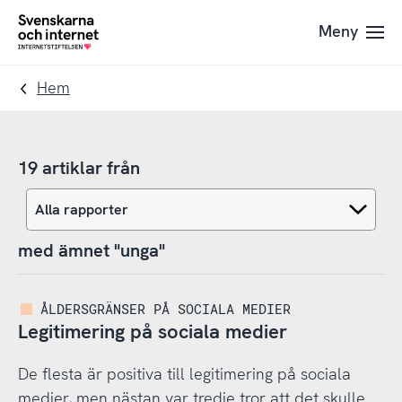
Till
Till
Meny
navigation
innehåll
To
startpage
Hem
19 artiklar från
med ämnet "unga"
ÅLDERSGRÄNSER PÅ SOCIALA MEDIER
Legitimering på sociala medier
De flesta är positiva till legitimering på sociala
medier, men nästan var tredje tror att det skulle