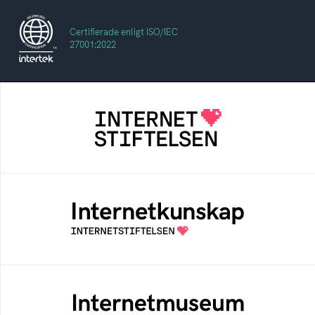
Certifierade enligt ISO/IEC
27001:2022
Internetstiftelsen
Internetstiftelsen verkar för ett internet som
bidrar positivt till människan och samhället
Internetkunskap
Samlad kunskap som hjälper dig att bli en
säker och medveten internetanvändare
Internetmuseum
Ett digitalt museum som byggts, och kureras