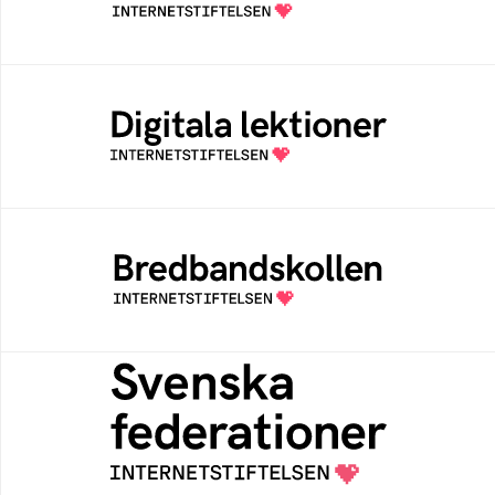
av Internetstiftelsen
Digitala lektioner
Öppen digital lärresurs med färdiga lektioner
för alla stadier i grundskolan
Bredbandskollen
Bredbandskollen är ett oberoende
konsumentverktyg som drivs av
Internetstiftelsen
Svenska federationer
Grunden för medlemskap i en sektors- eller
kontextspecifik federation