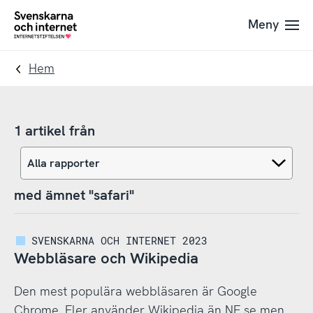
Till
Till
Meny
navigation
innehåll
To
startpage
Hem
1 artikel från
med ämnet "safari"
SVENSKARNA OCH INTERNET 2023
Webbläsare och Wikipedia
Den mest populära webbläsaren är Google
Chrome. Fler använder Wikipedia än NE.se men