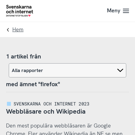
Till
Till
Meny
navigation
innehåll
To
startpage
Hem
1 artikel från
med ämnet "firefox"
SVENSKARNA OCH INTERNET 2023
Webbläsare och Wikipedia
Den mest populära webbläsaren är Google
Chrome. Fler använder Wikipedia än NE.se men