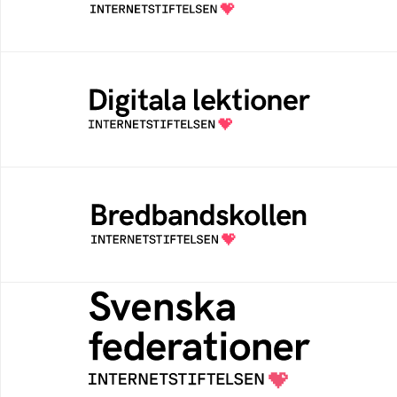
av Internetstiftelsen
Digitala lektioner
Öppen digital lärresurs med färdiga lektioner
för alla stadier i grundskolan
Bredbandskollen
Bredbandskollen är ett oberoende
konsumentverktyg som drivs av
Internetstiftelsen
Svenska federationer
Grunden för medlemskap i en sektors- eller
kontextspecifik federation