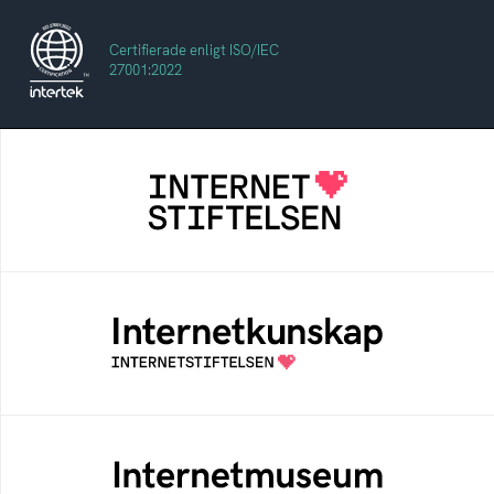
Certifierade enligt ISO/IEC
27001:2022
Internetstiftelsen
Internetstiftelsen verkar för ett internet som
bidrar positivt till människan och samhället
Internetkunskap
Samlad kunskap som hjälper dig att bli en
säker och medveten internetanvändare
Internetmuseum
Ett digitalt museum som byggts, och kureras