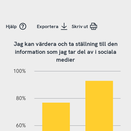
Hjälp
Exportera
Skriv ut
Jag kan värdera och ta ställning till den
information som jag tar del av i sociala
medier
20%
10%
20%
10%
90%
70%
50%
30%
100%
80%
60%