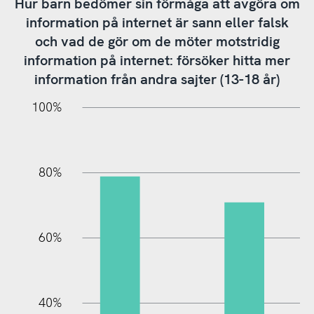
Hur barn bedömer sin förmåga att avgöra om
information på internet är sann eller falsk
och vad de gör om de möter motstridig
information på internet: försöker hitta mer
information från andra sajter (13-18 år)
20%
10%
20%
10%
90%
70%
50%
30%
100%
80%
60%
10%
40%