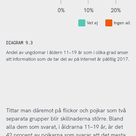
110%
-10%
-20%
0%
10%
20%
Vet ej
Ingen alls
DIAGRAM 9.3
Andel av ungdomar i åldern 11–19 år som i olika grad anser
att information som de tar del av på internet är pålitlig 2017.
Tittar man däremot på flickor och pojkar som två
separata grupper blir skillnaderna större. Bland
alla dem som svarat, i åldrarna 11–19 år, är det
42 procent av pojkarna som svarar att det mesta