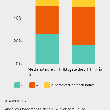
10%
40%
20%
0%
Mellanstadiet 11-13
Högstadiet 14-16 år
Mellanstadiet 11-13
år
år
3
4
5 Instämmer helt och hållet
DIAGRAM 9.2
Andel av ungdomar i åldern 11–15 år som i olika