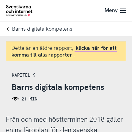
Till
Till
Meny
navigation
innehåll
To
startpage
Barns digitala kompetens
Detta är en äldre rapport,
klicka här för att
komma till alla rapporter
.
KAPITEL 9
Barns digitala kompetens
21 MIN
Från och med höstterminen 2018 gäller
en ny läroplan för den svenska