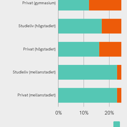
Privat (gymnasium)
Studieliv (högstadiet)
Studieliv (mellanstadiet)
Privat (högstadiet)
Studieliv (mellanstadiet)
Privat (mellanstadiet)
110%
-10%
-20%
0%
10%
20%
var