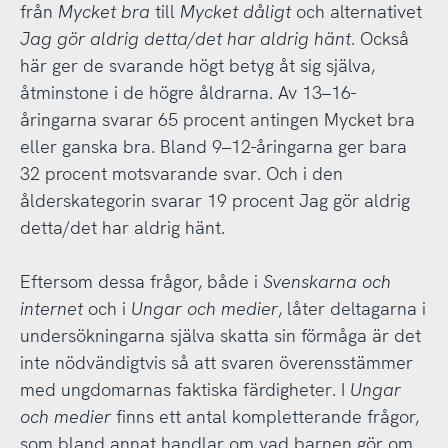
från
Mycket bra
till
Mycket dåligt
och alternativet
Jag gör aldrig detta/det har aldrig hänt
. Också
här ger de svarande högt betyg åt sig själva,
åtminstone i de högre åldrarna. Av 13–16-
åringarna svarar 65 procent antingen Mycket bra
eller ganska bra. Bland 9–12-åringarna ger bara
32 procent motsvarande svar. Och i den
ålderskategorin svarar 19 procent Jag gör aldrig
detta/det har aldrig hänt.
Eftersom dessa frågor, både i
Svenskarna och
internet
och i
Ungar och medier
, låter deltagarna i
undersökningarna själva skatta sin förmåga är det
inte nödvändigtvis så att svaren överensstämmer
med ungdomarnas faktiska färdigheter. I
Ungar
och medier
finns ett antal kompletterande frågor,
som bland annat handlar om vad barnen gör om