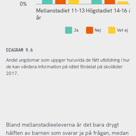
0%
Mellanstadiet 11-13
Högstadiet 14-16 år
Mellanstadiet 11-13
år
år
Ja
Nej
Vet ej
DIAGRAM 9.6
Andel ungdomar som uppger huruvida de fått utbildning i hur
de kan värdera information på nätet fördelat på skolålder
2017.
Bland mellanstadieeleverna är det bara drygt
hälften av barnen som svarar ja på frågan, medan