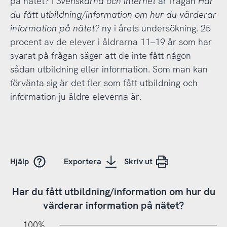
på nätet? I
Svenskarna och internet
är frågan
Har
du fått utbildning/information om hur du värderar
information på nätet?
ny i årets undersökning. 25
procent av de elever i åldrarna 11–19 år som har
svarat på frågan säger att de inte fått någon
sådan utbildning eller information. Som man kan
förvänta sig är det fler som fått utbildning och
information ju äldre eleverna är.
Hjälp
Exportera
Skriv ut
Har du fått utbildning/information om hur du
värderar information på nätet?
20%
10%
20%
10%
90%
70%
50%
30%
100%