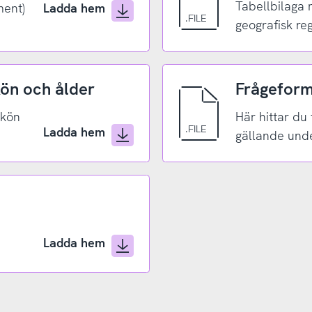
Tabellbilaga
Ladda hem
ment)
geografisk re
kön och ålder
Frågeform
 kön
Här hittar du
Ladda hem
gällande und
Ladda hem