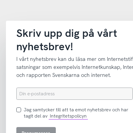
Skriv upp dig på vårt
nyhetsbrev!
I vårt nyhetsbrev kan du läsa mer om Internetstif
satsningar som exempelvis Internetkunskap, In
och rapporten Svenskarna och internet.
Din
e-
postadress
Jag
Jag samtycker till att ta emot nyhetsbrev och har
samtycker
tagit del av
Integritetspolicyn
till
att