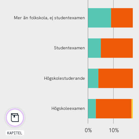
Mer än folkskola, ej studentexamen
Studentexamen
Mer än folkskola, ej studentexamen
Högskolestuderande
Högskoleexamen
110%
-10%
-20%
0%
10%
2
KAPITEL