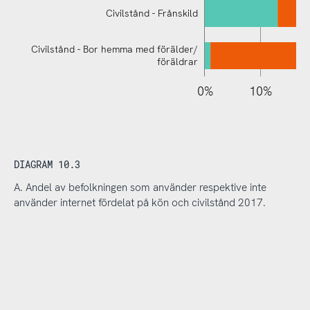
Civilstånd - Frånskild
Civilstånd - Bor hemma med förälder/
föräldrar
110%
-10%
-20%
0%
10%
DIAGRAM 10.3
A. Andel av befolkningen som använder respektive inte
använder internet fördelat på kön och civilstånd 2017.