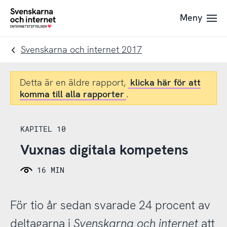
Till
Till
Meny
navigation
innehåll
To
startpage
Svenskarna och internet 2017
Detta är en äldre rapport,
klicka här för att
komma till alla rapporter
.
KAPITEL 10
Vuxnas digitala kompetens
16 MIN
För tio år sedan svarade 24 procent av
deltagarna i
Svenskarna och internet
att