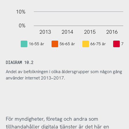
10%
0%
2013
2014
2015
2016
L
16-55 år
56-65 år
66-75 år
76+
DIAGRAM 10.2
Andel av befolkningen i olika åldersgrupper som någon gång
använder internet 2013–2017.
För myndigheter, företag och andra som
tillhandahåller digitala tjänster är det här en