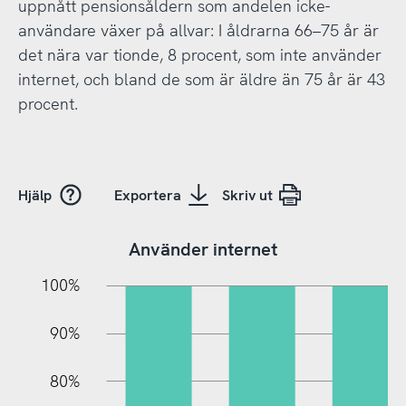
uppnått pensionsåldern som andelen icke-
användare växer på allvar: I åldrarna 66–75 år är
det nära var tionde, 8 procent, som inte använder
internet, och bland de som är äldre än 75 år är 43
procent.
Hjälp
Exportera
Skriv ut
Använder internet
10%
10%
20%
100%
90%
80%