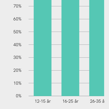
70%
60%
100%
50%
40%
30%
20%
10%
0%
12-15 år
16-25 år
26-35 år