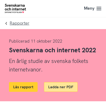
Till
Till
Meny
navigation
innehåll
To
startpage
Rapporter
Publicerad 11 oktober 2022
Svenskarna och internet 2022
En årlig studie av svenska folkets
internetvanor.
Läs rapport
Ladda ner PDF