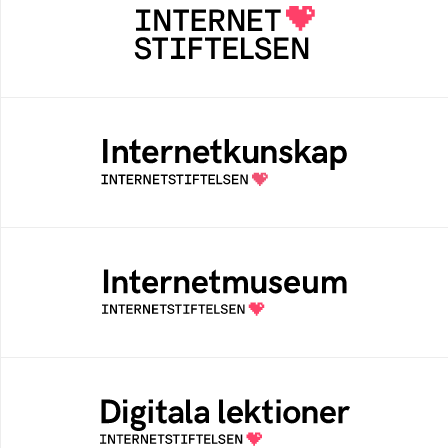
Internetstiftelsen verkar för ett internet som
bidrar positivt till människan och samhället
Internetkunskap
Samlad kunskap som hjälper dig att bli en
säker och medveten internetanvändare
Internetmuseum
Ett digitalt museum som byggts, och kureras
av Internetstiftelsen
Digitala lektioner
Öppen digital lärresurs med färdiga lektioner
för alla stadier i grundskolan