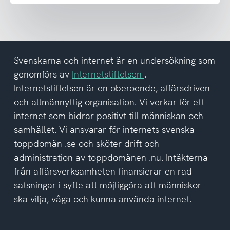
emot
nyhetsbrev
och
har
tagit
del
Svenskarna och internet är en undersökning som
av
genomförs av
Internetstiftelsen
.
integritetspolicyn
Internetstiftelsen är en oberoende, affärsdriven
och allmännyttig organisation. Vi verkar för ett
internet som bidrar positivt till människan och
samhället. Vi ansvarar för internets svenska
toppdomän .se och sköter drift och
administration av toppdomänen .nu. Intäkterna
från affärsverksamheten finansierar en rad
satsningar i syfte att möjliggöra att människor
ska vilja, våga och kunna använda internet.