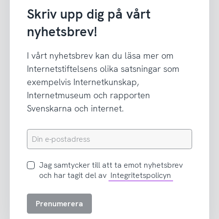
Skriv upp dig på vårt
nyhetsbrev!
I vårt nyhetsbrev kan du läsa mer om
Internetstiftelsens olika satsningar som
exempelvis Internetkunskap,
Internetmuseum och rapporten
Svenskarna och internet.
Din
e-
postadress
Jag
Jag samtycker till att ta emot nyhetsbrev
samtycker
och har tagit del av
Integritetspolicyn
till
att
Prenumerera
ta