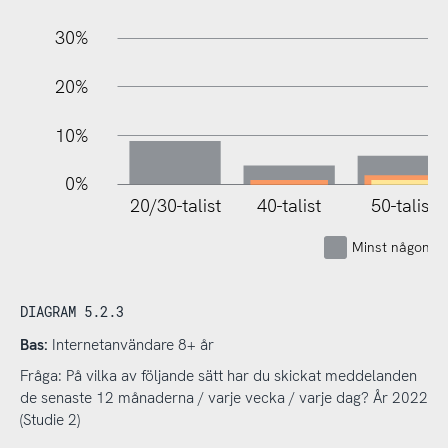
30%
20%
10%
0%
20/30-talist
40-talist
50-talist
Minst någon g
DIAGRAM 5.2.3
Bas:
Internetanvändare 8+ år
Fråga: På vilka av följande sätt har du skickat meddelanden
de senaste 12 månaderna / varje vecka / varje dag? År 2022
(Studie 2)