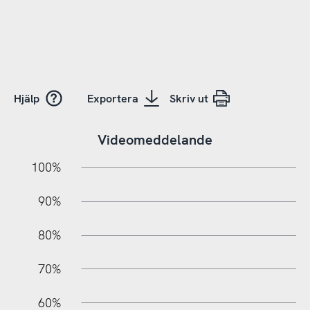
Hjälp
Exportera
Skriv ut
Videomeddelande
10%
20%
10%
100%
90%
80%
70%
60%