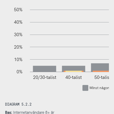
10%
50%
40%
30%
20%
10%
0%
20/30-talist
40-talist
50-talist
Minst någon g
DIAGRAM 5.2.2
Bas:
Internetanvändare 8+ år