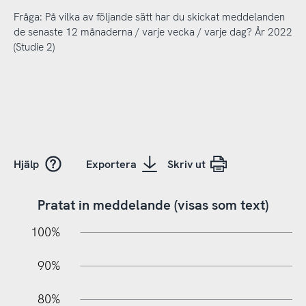
Fråga: På vilka av följande sätt har du skickat meddelanden
de senaste 12 månaderna / varje vecka / varje dag? År 2022
(Studie 2)
Hjälp
Exportera
Skriv ut
Pratat in meddelande (visas som text)
10%
20%
10%
100%
90%
80%