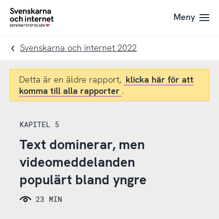
Till
Till
Meny
navigation
innehåll
To
startpage
Svenskarna och internet 2022
Detta är en äldre rapport,
klicka här för att
komma till alla rapporter
.
KAPITEL 5
Text dominerar, men
videomeddelanden
populärt bland yngre
23 MIN