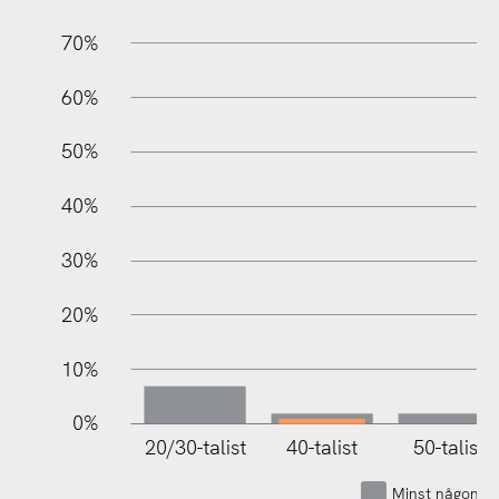
70%
60%
10%
50%
40%
30%
20%
10%
0%
20/30-talist
40-talist
50-talist
Minst någon g