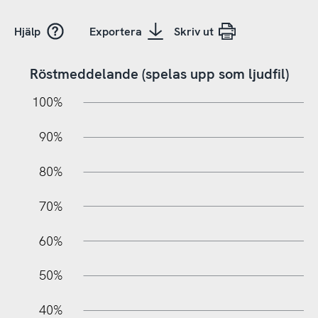
Hjälp
Exportera
Skriv ut
Röstmeddelande (spelas upp som ljudfil)
10%
20%
10%
100%
90%
80%
70%
60%
10%
50%
40%