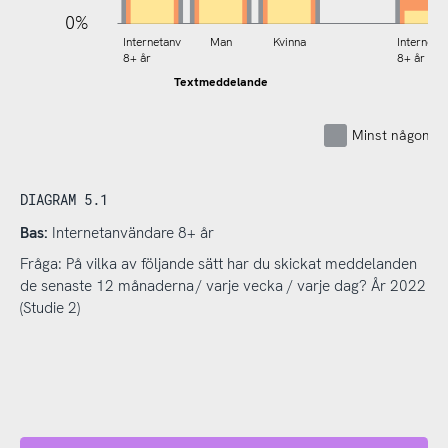
0%
Internetanv
Man
Kvinna
Interneta
8+ år
8+ år
Textmeddelande
Minst någon g
DIAGRAM 5.1
Bas:
Internetanvändare 8+ år
Fråga: På vilka av följande sätt har du skickat meddelanden
de senaste 12 månaderna / varje vecka / varje dag? År 2022
(Studie 2)