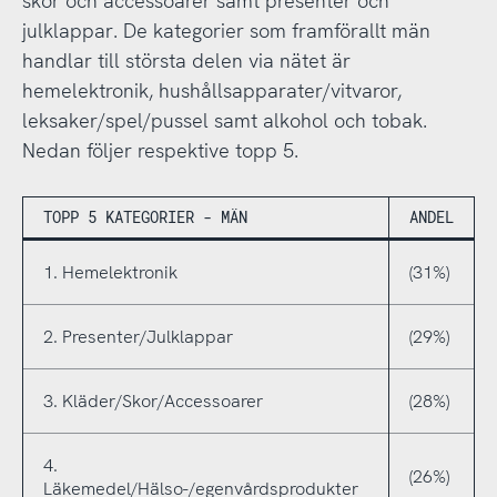
skor och accessoarer samt presenter och
julklappar. De kategorier som framförallt män
handlar till största delen via nätet är
hemelektronik, hushållsapparater/vitvaror,
leksaker/spel/pussel samt alkohol och tobak.
Nedan följer respektive topp 5.
TOPP 5 KATEGORIER - MÄN
ANDEL
1. Hemelektronik
(31%)
2. Presenter/Julklappar
(29%)
3. Kläder/Skor/Accessoarer
(28%)
4.
(26%)
Läkemedel/Hälso-/egenvårdsprodukter