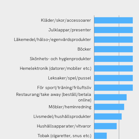
Kläder/skor/accessoarer
Julklappar/presenter
Läkemedel/hälso-/egenvårdsprodukter
Böcker
Skönhets- och hygienprodukter
Hemelektronik (datorer/mobiler etc.)
Leksaker/spel/pussel
För sport/träning/friluftsliv
Restaurang/take away (beställ/betala
Läkemedel/hälso-/egenvårdsprodukter
online)
Möbler/heminredning
Livsmedel/hushållsprodukter
Hushållsapparater/vitvaror
Tobak (cigaretter, snus etc.)