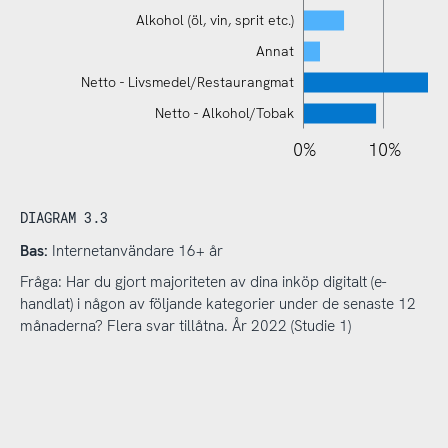
Alkohol (öl, vin, sprit etc.)
Annat
Netto - Livsmedel/Restaurangmat
Netto - Alkohol/Tobak
110%
-10%
-20%
0%
10%
DIAGRAM 3.3
Bas:
Internetanvändare 16+ år
Fråga: Har du gjort majoriteten av dina inköp digitalt (e-
handlat) i någon av följande kategorier under de senaste 12
månaderna? Flera svar tillåtna. År 2022 (Studie 1)