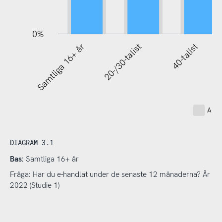
0%
Samtliga 16+ år
20-/30-talist
40-talist
Anvä
DIAGRAM 3.1
Bas:
Samtliga 16+ år
Fråga: Har du e-handlat under de senaste 12 månaderna? År
2022 (Studie 1)