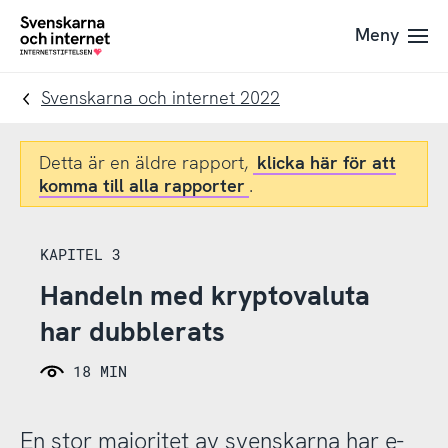
Till
Till
Meny
navigation
innehåll
To
startpage
Svenskarna och internet 2022
Detta är en äldre rapport,
klicka här för att
komma till alla rapporter
.
KAPITEL 3
Handeln med kryptovaluta
har dubblerats
18 MIN
En stor majoritet av svenskarna har e-