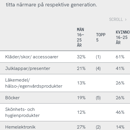
titta närmare på respektive generation.
MÄN
KVINNO
16–
TOPP
16-25
25
5
ÅR
ÅR
Kläder/skor/ accessoarer
32%
(1)
61%
Julklappar/presenter
21%
(4)
41%
Läkemedel/
13%
26%
hälso-/egenvårdsprodukter
Böcker
19%
(5)
26%
Skönhets- och
12%
46%
hygienprodukter
Hemelektronik
27%
(2)
14%