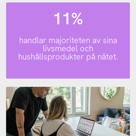
11%
handlar majoriteten av sina
livsmedel och
hushållsprodukter på nätet.