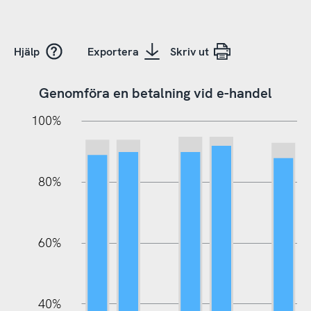
Hjälp
Exportera
Skriv ut
Genomföra en betalning vid e-handel
20%
10%
20%
10%
20%
10%
20%
0%
100%
80%
60%
100%
40%