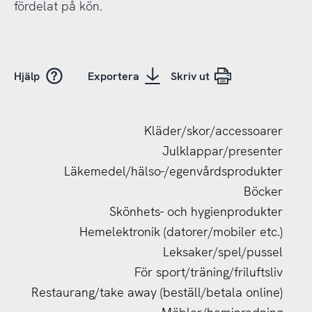
fördelat på kön.
Hjälp
Exportera
Skriv ut
Kläder/skor/accessoarer
Julklappar/presenter
Läkemedel/hälso-/egenvårdsprodukter
Böcker
Skönhets- och hygienprodukter
Hemelektronik (datorer/mobiler etc.)
Leksaker/spel/pussel
För sport/träning/friluftsliv
Restaurang/take away (beställ/betala online)
Restaurang/take away (beställ/betala online)