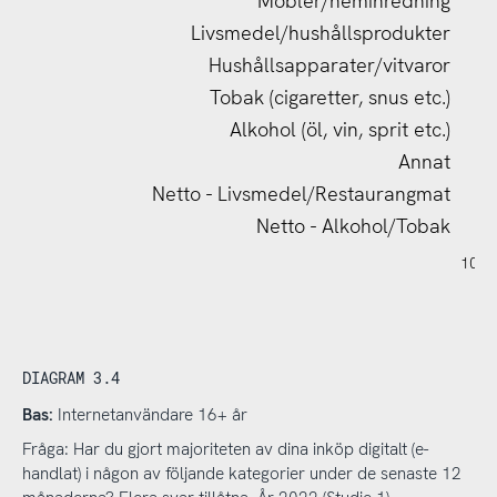
Möbler/heminredning
Livsmedel/hushållsprodukter
Hushållsapparater/vitvaror
Tobak (cigaretter, snus etc.)
Alkohol (öl, vin, sprit etc.)
Annat
Netto - Livsmedel/Restaurangmat
Netto - Alkohol/Tobak
120%
140%
-40%
-20%
100
DIAGRAM 3.4
Bas:
Internetanvändare 16+ år
Fråga: Har du gjort majoriteten av dina inköp digitalt (e-
handlat) i någon av följande kategorier under de senaste 12