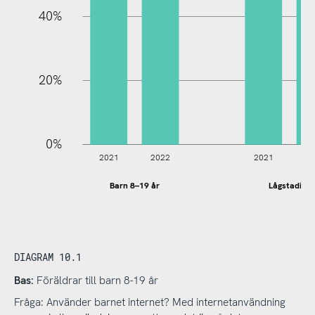
40%
20%
0%
2021
2022
2021
2
Barn 8–19 år
Lågstadiet
DIAGRAM 10.1
Bas:
Föräldrar till barn 8-19 år
Fråga: Använder barnet internet? Med internetanvändning