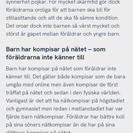
synnerhet pojkar. För mycket skärmtid gör dock
föräldrarna oroliga för att barnen ska bli för
stillasittande och att de ska få sämre kondition.
Det oroar dock inte barnen så värst mycket och
störst är gapet mellan föräldrar och yngre barn.
Barn har kompisar på nätet – som
föräldrarna inte känner till
Barn har kompisar på nätet som föräldrar inte
känner till. Det gäller både kompisar som de bara
umgås med online men även kompisar de först
träffat på nätet och sedan i den fysiska världen.
Vanligast är det att ha nätkompisar på högstadiet
och gymnasiet men redan i mellanstadiet har var
fjärde barn nätkompisar. Föräldrar har bättre koll
på sina söners nätkompisar än de har på sina
döttrars kompisar på nätet.