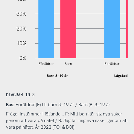
30%
20%
10%
0%
Föräldrar
Barn
Föräldrar
B
Barn 8–19 år
Lågstadiet
DIAGRAM 10.3
Bas:
Föräldrar (F) till barn 8–19 år / Barn (B) 8–19 år
Fråga: Instämmer i följande... F: Mitt barn lär sig nya saker
genom att vara på nätet / B: Jag lär mig nya saker genom att
vara på nätet. År 2022 (FOI & BOI)