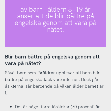
av barn i åldern 8–19 år
anser att de blir bättre på
engelska genom att vara på
nätet.
Blir barn bättre på engelska genom att
vara på nätet?
Såväl barn som föräldrar upplever att barn blir
bättre på engelska tack vare internet. Dock går
åsikterna isär beroende på vilken ålder barnet är
i.
Det är något färre föräldrar (70 procent) än