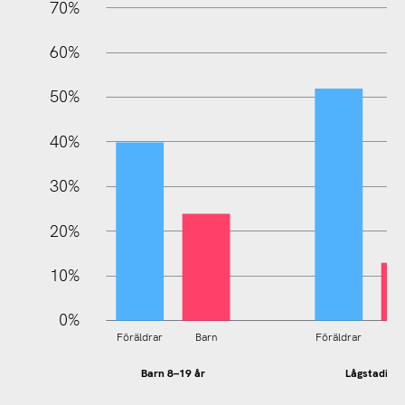
70%
60%
100%
50%
40%
30%
20%
10%
0%
Föräldrar
Barn
Föräldrar
B
Barn 8–19 år
Lågstadiet