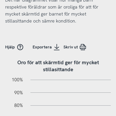
respektive föräldrar som är oroliga för att för
mycket skärmtid ger barnet för mycket
stillasittande och sämre kondition.
Hjälp
Exportera
Skriv ut
Oro för att skärmtid ger för mycket
stillasittande
10%
10%
20%
100%
90%
80%