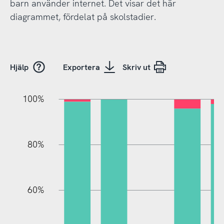
barn använder internet. Det visar det här
diagrammet, fördelat på skolstadier.
Hjälp
Exportera
Skriv ut
10%
20%
10%
20%
90%
70%
50%
30%
100%
80%
60%
100%