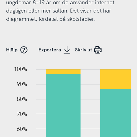
ungdomar 8–19 år om de använder internet
dagligen eller mer sällan. Det visar det här
diagrammet, fördelat på skolstadier.
Hjälp
Exportera
Skriv ut
10%
20%
10%
100%
90%
80%
70%
60%