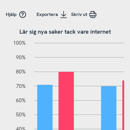
Hjälp
Exportera
Skriv ut
Lär sig nya saker tack vare internet
10%
20%
10%
100%
90%
80%
70%
60%
10%
50%
40%