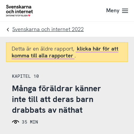
Till
Till
Meny
navigation
innehåll
To
startpage
Svenskarna och internet 2022
Detta är en äldre rapport,
klicka här för att
komma till alla rapporter
.
KAPITEL 10
Många föräldrar känner
inte till att deras barn
drabbats av näthat
35 MIN