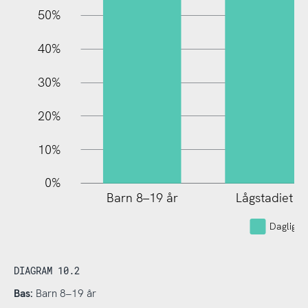
10%
50%
40%
30%
20%
10%
0%
Barn 8–19 år
Lågstadiet
Dagliga 
DIAGRAM 10.2
Bas:
Barn 8–19 år