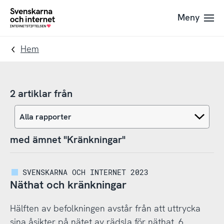
Till
Till
Meny
navigation
innehåll
To
startpage
Hem
2 artiklar från
med ämnet "Kränkningar"
SVENSKARNA OCH INTERNET 2023
Näthat och kränkningar
Hälften av befolkningen avstår från att uttrycka
sina åsikter på nätet av rädsla för näthat. 6