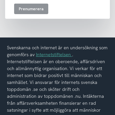
att
Prenumerera
ta
emot
nyhetsbrev
och
har
tagit
del
Svenskarna och internet är en undersökning som
av
genomförs av
Internetstiftelsen
.
integritetspolicyn
Internetstiftelsen är en oberoende, affärsdriven
och allmännyttig organisation. Vi verkar för ett
internet som bidrar positivt till människan och
samhället. Vi ansvarar för internets svenska
toppdomän .se och sköter drift och
administration av toppdomänen .nu. Intäkterna
från affärsverksamheten finansierar en rad
satsningar i syfte att möjliggöra att människor