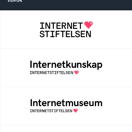
Internetstiftelsen
Internetstiftelsen verkar för ett internet som
bidrar positivt till människan och samhället
Internetkunskap
Samlad kunskap som hjälper dig att bli en
säker och medveten internetanvändare
Internetmuseum
Ett digitalt museum som byggts, och kureras
av Internetstiftelsen
Digitala lektioner