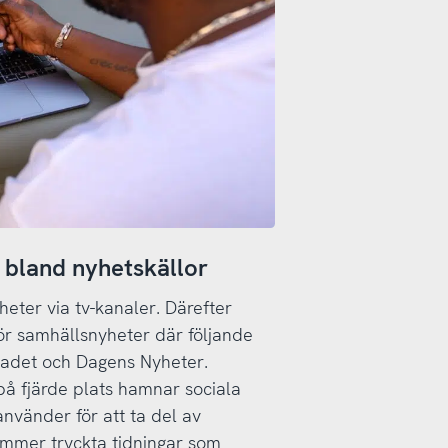
 bland nyhetskällor
heter via tv-kanaler. Därefter
r samhällsnyheter där följande
bladet och Dagens Nyheter.
på fjärde plats hamnar sociala
nvänder för att ta del av
ommer tryckta tidningar som