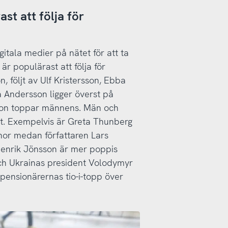
t att följa för
gitala medier på nätet för att ta
r populärast att följa för
följt av Ulf Kristersson, Ebba
Andersson ligger överst på
sson toppar männens. Män och
l åt. Exempelvis är Greta Thunberg
nor medan författaren Lars
enrik Jönsson är mer poppis
ch Ukrainas president Volodymyr
 pensionärernas tio-i-topp över