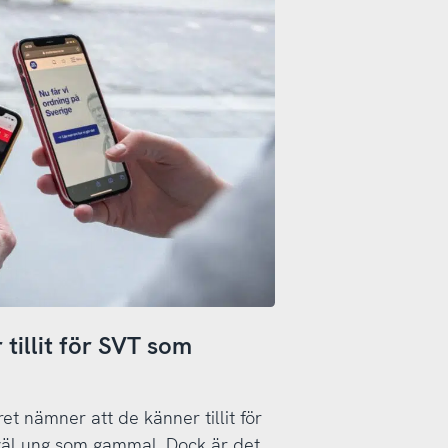
tillit för SVT som
t nämner att de känner tillit för
såväl ung som gammal. Dock är det