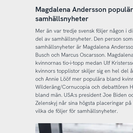
Magdalena Andersson populäras
samhällsnyheter
Mer än var tredje svensk följer någon i di
del av samhällsnyheter. Den person som ä
samhällsnyheter är Magdalena Andersson, 
Busch och Marcus Oscarsson. Magdalena 
kvinnornas tio-i-topp medan Ulf Krister
kvinnors topplistor skiljer sig en hel de
och Annie Lööf mer populära bland kvin
Wilderäng/Cornucopia och debattören H
bland män. USA:s president Joe Biden o
Zelenskyj når sina högsta placeringar på
vilka de följer för samhällsnyheter.