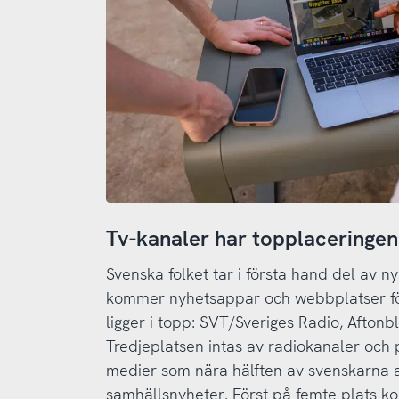
Tv-kanaler har topplaceringen
Svenska folket tar i första hand del av ny
kommer nyhetsappar och webbplatser fö
ligger i topp: SVT/Sveriges Radio, Afton
Tredjeplatsen intas av radiokanaler och 
medier som nära hälften av svenskarna a
samhällsnyheter. Först på femte plats k