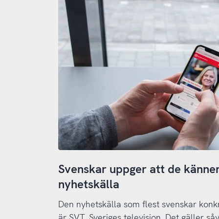
Svenskar uppger att de känner 
nyhetskälla
Den nyhetskälla som flest svenskar konkre
är SVT, Sveriges television. Det gäller 