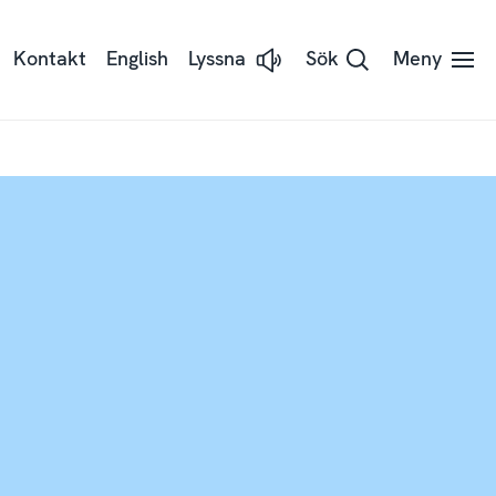
Kontakt
English
Lyssna
Sök
Meny
Lyssna
på
sidans
text
med
Readspeaker