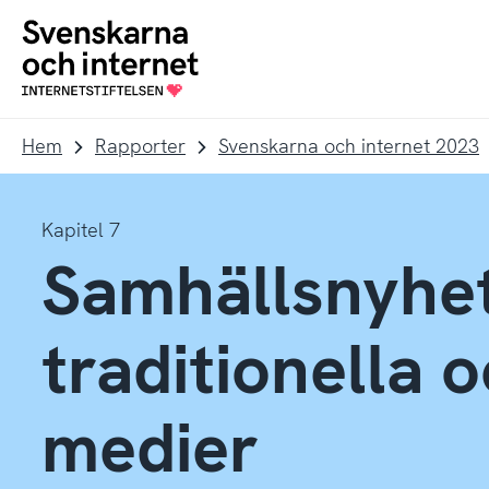
Till
Till
navigation
innehåll
To
startpage
Hem
Rapporter
Svenskarna och internet 2023
Kapitel 7
Samhällsnyhet
traditionella o
medier